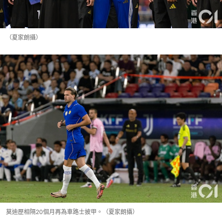
（夏家朗攝）
莫迪歷相隔20個月再為車路士披甲。（夏家朗攝）