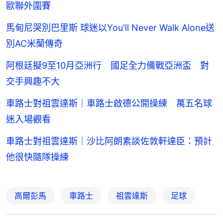
歐聯外圍賽
馬甸尼哭別巴里斯 球迷以You'll Never Walk Alone送
別AC米蘭傳奇
阿根廷擬9至10月亞洲行 國足全力備戰亞洲盃 對
交手興趣不大
車路士對祖雲達斯｜車路士啟德公開操練 萬五名球
迷入場觀看
車路士對祖雲達斯｜沙比阿朗素談佐敦軒達臣：預計
他很快隨隊操練
高爾彭馬
車路士
祖雲達斯
足球