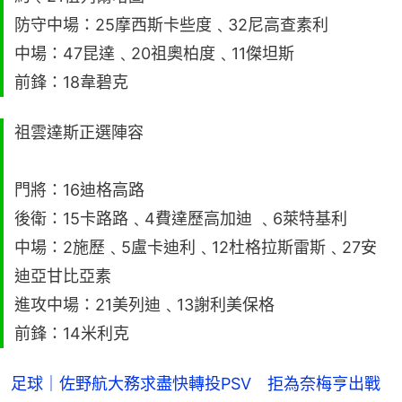
防守中場：25摩西斯卡些度﹑32尼高查素利
中場：47昆達﹑20祖奧柏度﹑11傑坦斯
前鋒：18韋碧克
祖雲達斯正選陣容
門將：16迪格高路
後衛：15卡路路﹑4費達歷高加迪 ﹑6萊特基利
中場：2施歷﹑5盧卡迪利﹑12杜格拉斯雷斯﹑27安
迪亞甘比亞素
進攻中場：21美列迪﹑13謝利美保格
前鋒：14米利克
足球｜佐野航大務求盡快轉投PSV 拒為奈梅亨出戰