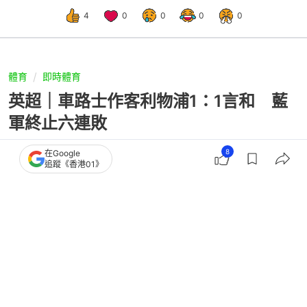
4
0
0
0
0
體育
即時體育
英超｜車路士作客利物浦1：1言和 藍
軍終止六連敗
8
在Google
追蹤《香港01》