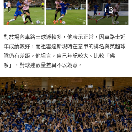
+
3
對於場內車路士球迷較多，他表示正常，因車路士近
年成績較好，而祖雲達斯現時在意甲的排名與英超球
隊仍有差距。他坦言，自己年紀較大、比較「佛
系」，對球迷數量差異不以為意。