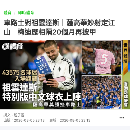
體育
即時體育
車路士對祖雲達斯｜薩高華妙射定江
山 梅迪歷相隔20個月再披甲
撰文：
趙子晉
出版：
2026-08-05 23:13
更新：
2026-08-05 23:13