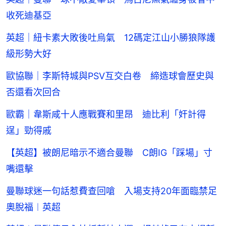
收死迪基亞
英超｜紐卡素大敗後吐烏氣 12碼定江山小勝狼隊護
級形勢大好
歐協聯｜李斯特城與PSV互交白卷 締造球會歷史與
否還看次回合
歐霸｜韋斯咸十人應戰賽和里昂 迪比利「奸計得
逞」勁得戚
【英超】被朗尼暗示不適合曼聯 C朗IG「踩場」寸
嘴還擊
曼聯球迷一句話惹費查回嗆 入場支持20年面臨禁足
奧脫福︱英超