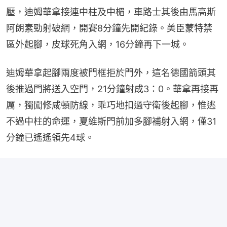
壓，迪姆華拿接連中柱及中楣，車路士其後由馬高斯
阿朗素勁射破網，開賽8分鐘先開紀錄。美臣蒙特禁
區外起腳，皮球死角入網，16分鐘再下一城。
迪姆華拿起腳兩度被門框拒於門外，這名德國箭頭其
後推過門將送入空門，21分鐘射成3：0。華拿再接再
厲，獨闖修咸頓防線，乖巧地扣過守衛後起腳，惟逃
不過中柱的命運，夏維斯門前加多腳補射入網，僅31
分鐘已遙遙領先4球。