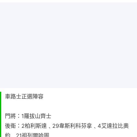
車路士正選陣容
門將：1羅拔山齊士
後衛：2柏利斯達﹑29韋斯利科芬拿﹑4艾達拉比奧
約﹑21祖列爾哈圖