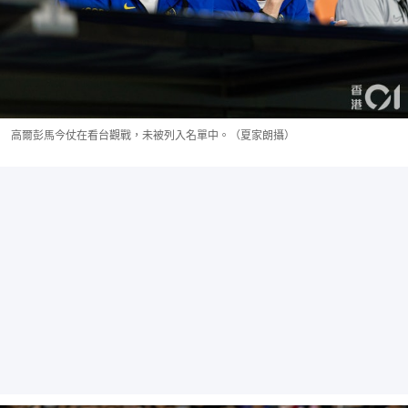
高爾彭馬今仗在看台觀戰，未被列入名單中。（夏家朗攝）