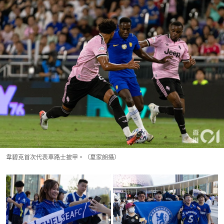
韋碧克首次代表車路士披甲。（夏家朗攝）