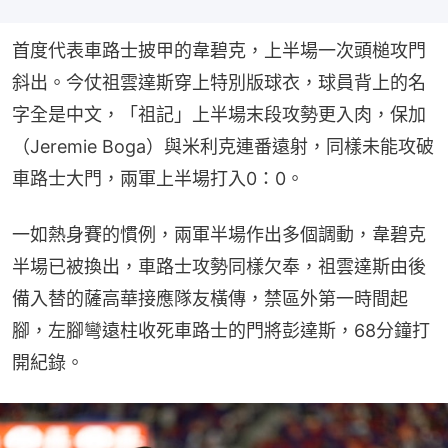
首度代表車路士披甲的韋碧克，上半場一次頭槌攻門
斜出。今仗祖雲達斯穿上特別版球衣，球員背上的名
字全是中文，「祖記」上半場末段攻勢更入肉，保加
（Jeremie Boga）與米利克連番遠射，同樣未能攻破
車路士大門，兩軍上半場打入0：0。
一如熱身賽的慣例，兩軍半場作出多個調動，韋碧克
半場已被換出，車路士攻勢同樣欠奉，祖雲達斯由後
備入替的薩高華接應隊友橫傳，禁區外第一時間起
腳，左腳彎遠柱收死車路士的門將彭達斯，68分鐘打
開紀錄。