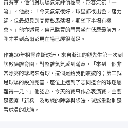
賞賽事，他們對現場氣氛評價極高，形容氣氛「一
流」。他說：「今天氣氛很好，球星都很出色，落力
踢，但最想見到高爾彭馬落場，期望下半場有機
會。」他亦透露，自己購買的門票坐在低層最前方，
剛才看到高爾彭馬在場已經很滿足。
作為30年祖雲達斯球迷，來自浙江的顧先生第一次到
訪啟德體育園，對整體氣氛感到滿意，「來到一個非
常漂亮的球場來看球，這個是給我們震撼的；第二就
是球場的設施完善，座位上遇到了志同道合的球迷屬
難得一見。」他認為，今天的賽事作為表演賽，主要
是觀察「新兵」及教練的陣容與想法，球迷重點則是
看球員的狀態。