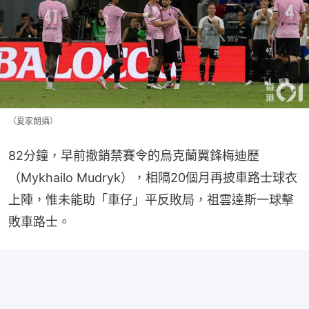
（夏家朗攝）
82分鐘，早前撤銷禁賽令的烏克蘭翼鋒梅迪歷
（Mykhailo Mudryk），相隔20個月再披車路士球衣
上陣，惟未能助「車仔」平反敗局，祖雲達斯一球擊
敗車路士。