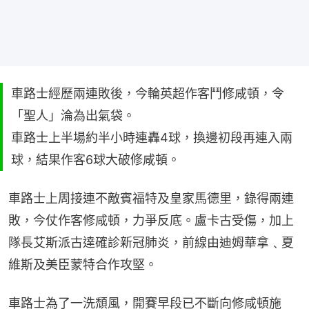
車路士經歷兩連敗後，今輪英超作客鬥修咸頓，令
「聖人」淪為出氣袋。
車路士上半場約半小時連轟4球，換邊初段再連入兩
球，結果作客6球大破修咸頓。
車路士上周接連不敵賓福特及皇家馬德里，錄得兩連
敗，今仗作客修咸頓，力爭反底。盧卡古受傷，加上
隊長艾斯派古達確診新冠肺炎，前線由迪姆華拿﹑夏
維斯及美臣蒙特合作攻堅。
車路士為了一洗頹風，開賽早段已不斷向修咸頓施