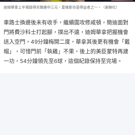
迪姆華拿上半場錄得另類連中三元，夏維斯亦是得益者之一。（美聯社）
車路士換邊後未有收手，繼續圍攻修咸頓，簡迪面對
門將費沙科士打起腳，撲出不遠，迪姆華拿把握機會
送入空門，49分鐘梅開二度，華拿其後更有機會「戴
帽」，可惜門前「執雞」不果，後上的美臣蒙特再建
一功，54分鐘領先至6球，這個紀錄保持至完場。