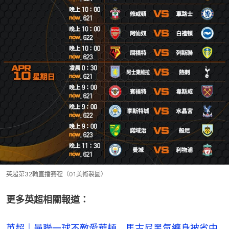
英超第32輪直播賽程（01美術製圖）
更多英超相關報道：
英超｜曼聯一球不敵愛華頓 馬古尼黑氣纏身被省中