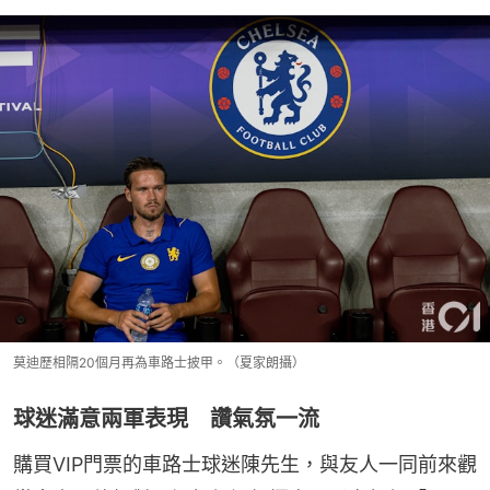
莫迪歷相隔20個月再為車路士披甲。（夏家朗攝）
球迷滿意兩軍表現 讚氣氛一流
購買VIP門票的車路士球迷陳先生，與友人一同前來觀