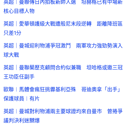
英超︱曼聯傳日內拍板新帥人選 坦赫格已有中場新
核心目標人物
英超｜愛華頓護級大戰遭般尼末段逆轉 距離降班區
只差1分
英超｜曼城迎利物浦爭冠激鬥 兩軍攻力強勁勢演入
球大戰
英超｜曼聯蘭歷克顧問合約似兼職 坦哈格或邀三冠
王功臣任副手
歐聯︱馬體會瘋狂挑釁基利亞殊 哥迪奧拿「出手」
保護球員︱有片
英超︱曼城對利物浦兩主要球證均來自曼市 曾捲爭
議判決利迷嬲爆