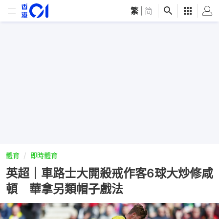
繁
|
简
體育
即時體育
英超｜車路士大開殺戒作客6球大炒修咸
頓 華拿另類帽子戲法