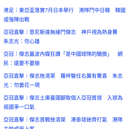
港足｜東亞盃落實7月日本舉行 港隊鬥中日韓 韓國
或強陣出戰
亞冠直擊︱恩尼斯達無緣鬥傑志 神戶視為熱身賽
朱志光：勿心雄
亞冠｜傑志贏波內媒狂讚「是中國球隊的驕傲」 網
民：還要不要臉
亞冠直擊︱傑志挫清萊 羅梓駿任右翼有驚喜 朱志
光：勿曇花一現
亞冠直擊︱傑志土庫曼國腳取個人亞冠首球 入球為
祖國爭一口氣
亞冠直擊︱傑志首戰挫清萊 港泰球迷齊打氣 港隊
主帥成座上客