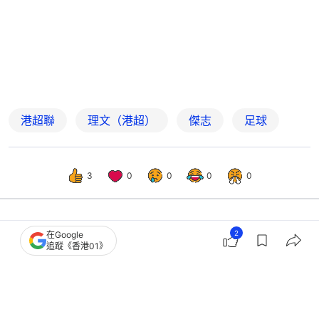
港超聯
理文（港超）
傑志
足球
3
0
0
0
0
2
在Google
體育
即時體育
追蹤《香港01》
宏福苑火災｜大埔哀兵戰亞冠2敗走澳
洲 伊高開紀錄雙手合十致哀