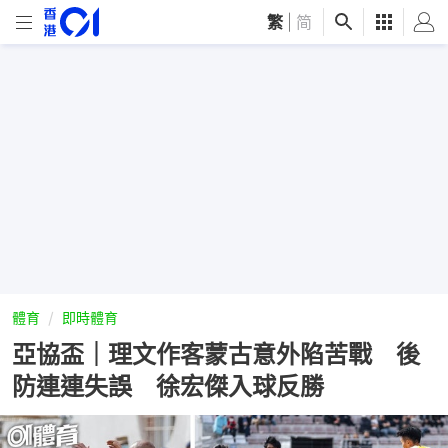
繁
|
简
體育
即時體育
亞協盃｜理文作客蒙古意外陷苦戰 後
防連連失誤 徐宏傑入球反勝