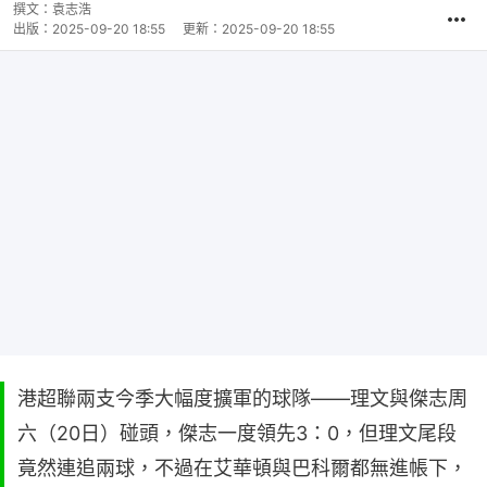
撰文：
袁志浩
出版：
2025-09-20 18:55
更新：
2025-09-20 18:55
港超聯兩支今季大幅度擴軍的球隊——理文與傑志周
六（20日）碰頭，傑志一度領先3：0，但理文尾段
竟然連追兩球，不過在艾華頓與巴科爾都無進帳下，