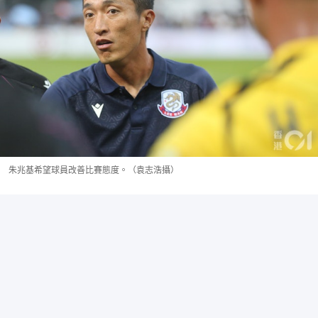
朱兆基希望球員改善比賽態度。（袁志浩攝）