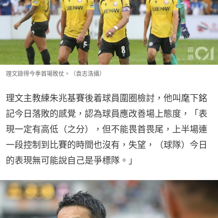
理文錄得今季首場敗仗。（袁志浩攝）
理文主教練朱兆基賽後着球員圍圈檢討，他叫麾下銘
記今日落敗的感覺，認為球員應改善場上態度，「表
現一定有高低（之分），但不能畏首畏尾，上半場連
一段控制到比賽的時間也沒有，失望，（球隊）今日
的表現無可能說自己是爭標隊。」