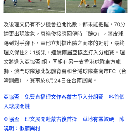
及後理文仍有不少機會拉開比數，都未能把握，70分
鐘更出現險象。袁皓俊接應回傳時「撻Q」，將皮球
踢到對手腳下，幸他立刻擋出隨之而來的近射，最終
理文保住2：1勝果，連續兩屆亞協盃打入分組賽。理
文將進入亞協盃I組，同組有另一支香港球隊東方龍
獅、澳門球隊鄒北記體育會和台灣球隊臺南市FC（台
灣鋼鐵），賽事於6月24日在台南展開。
亞協盃︱免費直播理文作客蒙古爭入分組賽 料首個
入球成關鍵
亞協盃｜理文展開赴蒙古後首操 草地有雪較硬 陳
曉明：似蒲崗村