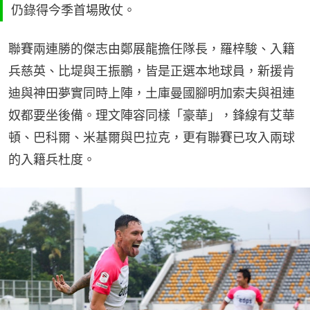
仍錄得今季首場敗仗。
聯賽兩連勝的傑志由鄭展龍擔任隊長，羅梓駿、入籍
兵慈英、比堤與王振鵬，皆是正選本地球員，新援肯
迪與神田夢實同時上陣，土庫曼國腳明加索夫與祖連
奴都要坐後備。理文陣容同樣「豪華」，鋒線有艾華
頓、巴科爾、米基爾與巴拉克，更有聯賽已攻入兩球
的入籍兵杜度。