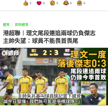
2
0
0
0
0
體育
即時體育
港超聯︱理文尾段連追兩球仍負傑志
主帥失望：球員不能畏首畏尾