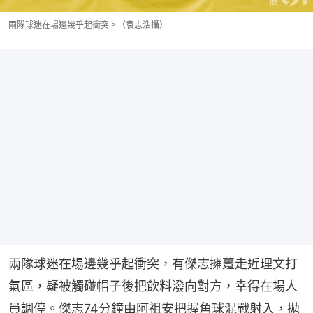
兩隊球迷在場邊幾乎起衝突。（袁志浩攝）
兩隊球迷在場邊幾乎起衝突，有傑志擁躉走近理文打
氣區，疑被觸碰帽子後把飲料潑向對方，幸得在場人
員調停。傑志74分鐘由阿祖安把握角球混戰射入，拋