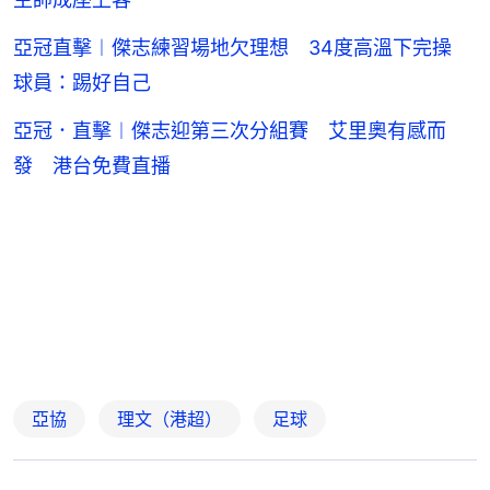
亞冠直擊︱傑志練習場地欠理想 34度高溫下完操
球員：踢好自己
亞冠．直擊︱傑志迎第三次分組賽 艾里奧有感而
發 港台免費直播
亞協
理文（港超）
足球