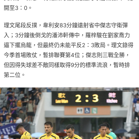
開至3：0。
理文尾段反撲，韋利安83分鐘遠射省中傑志守衛彈
入；3分鐘後倒戈的潘沛軒傳中，羅梓駿在劉家喬力
逼下擺烏龍，但最終仍未能平反2：3敗局。理文錄得
今季首場敗仗，暫排聯賽第4位；傑志則三戰全勝，
但因得失球差不敵同樣取得9分的標準流浪，暫時排
第二位。