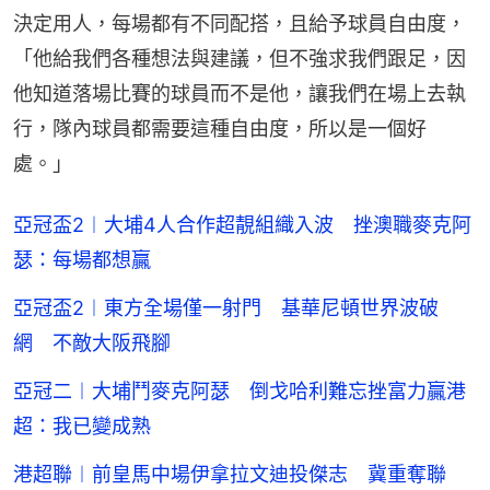
決定用人，每場都有不同配搭，且給予球員自由度，
「他給我們各種想法與建議，但不強求我們跟足，因
他知道落場比賽的球員而不是他，讓我們在場上去執
行，隊內球員都需要這種自由度，所以是一個好
處。」
亞冠盃2︱大埔4人合作超靚組織入波 挫澳職麥克阿
瑟：每場都想贏
亞冠盃2︱東方全場僅一射門 基華尼頓世界波破
網 不敵大阪飛腳
亞冠二︱大埔鬥麥克阿瑟 倒戈哈利難忘挫富力贏港
超：我已變成熟
港超聯︱前皇馬中場伊拿拉文迪投傑志 冀重奪聯