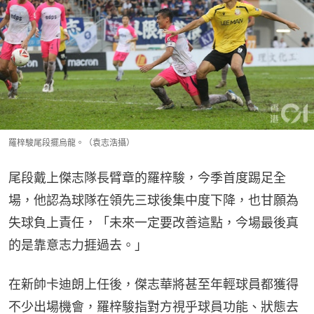
羅梓駿尾段擺烏龍。（袁志浩攝）
尾段戴上傑志隊長臂章的羅梓駿，今季首度踢足全
場，他認為球隊在領先三球後集中度下降，也甘願為
失球負上責任，「未來一定要改善這點，今場最後真
的是靠意志力捱過去。」
在新帥卡迪朗上任後，傑志華將甚至年輕球員都獲得
不少出場機會，羅梓駿指對方視乎球員功能、狀態去