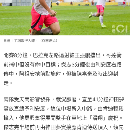
肯迪上半場取得入球。（袁志浩攝）
開賽8分鐘，巴拉克左路遠射被王振鵬擋出，哥達衝
前補中但沒有命中目標；傑志3分鐘後由利安度右路
傳中，阿祖安搶前點施射，但被陳嘉豪及時出迎封
走。
兩隊受天雨影響發揮，戰況膠著，直至41分鐘神田夢
實放直線予利安度，這位中場斬入中路，由肯迪輕鬆
撞入，他更興奮得展開雙手在草地上「滑翔」慶祝。
傑志完半場前再由神田夢實接應肯迪傳送頂入，領先