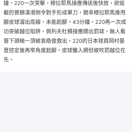
鐘，220一次突擊，穆拉耶馬接應傳送後快放，欲追
截的曾錦濤滑倒令對手形成單刀，猶幸穆拉耶馬推甩
腳皮球溜出底線，未能起腳。43分鐘，220再一次成
功突破越位陷阱，佩列夫杜積接應開出罰球，無人看
管下頭槌一頂被袁皓俊救出，220的日本球員岡村晏
登控定後再窄角度起腳，皮球雖入網但被吹罰越位在
先。