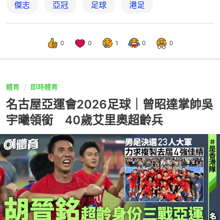
傑志
亞冠
足球
港足
0
0
1
0
0
體育
即時體育
名古屋亞運會2026足球｜曾昭達掌帥吳
宇曦領銜 40歲艾里奧超齡兵