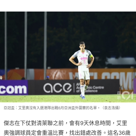
亞冠盃：艾里奧沒有入選港隊出戰6月亞洲盃外圍賽的名單。（袁志浩攝）
傑志在下仗對清萊聯之前，會有9天休息時間，艾里
奧強調球員定會重溫比賽，找出錯處改善。這名36歲