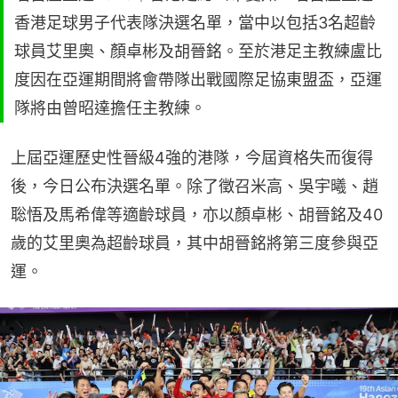
香港足球男子代表隊決選名單，當中以包括3名超齡
球員艾里奧、顏卓彬及胡晉銘。至於港足主教練盧比
度因在亞運期間將會帶隊出戰國際足協東盟盃，亞運
隊將由曾昭達擔任主教練。
上屆亞運歷史性晉級4強的港隊，今屆資格失而復得
後，今日公布決選名單。除了徵召米高、吳宇曦、趙
聡悟及馬希偉等適齡球員，亦以顏卓彬、胡晉銘及40
歲的艾里奧為超齡球員，其中胡晉銘將第三度參與亞
運。