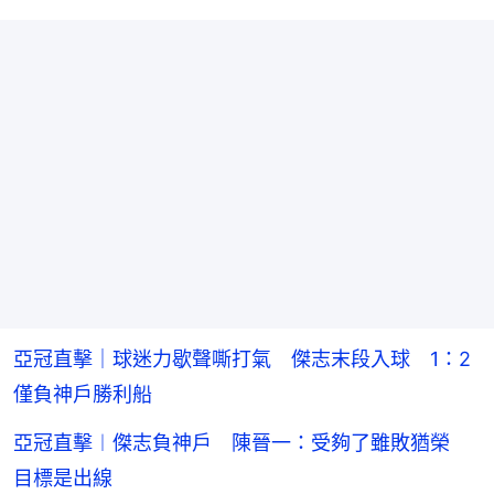
亞冠直擊｜球迷力歇聲嘶打氣 傑志末段入球 1：2
僅負神戶勝利船
亞冠直擊︱傑志負神戶 陳晉一：受夠了雖敗猶榮
目標是出線