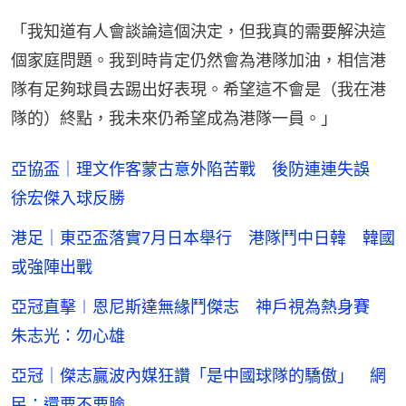
「我知道有人會談論這個決定，但我真的需要解決這
個家庭問題。我到時肯定仍然會為港隊加油，相信港
隊有足夠球員去踢出好表現。希望這不會是（我在港
隊的）終點，我未來仍希望成為港隊一員。」
亞協盃｜理文作客蒙古意外陷苦戰 後防連連失誤
徐宏傑入球反勝
港足｜東亞盃落實7月日本舉行 港隊鬥中日韓 韓國
或強陣出戰
亞冠直擊︱恩尼斯達無緣鬥傑志 神戶視為熱身賽
朱志光：勿心雄
亞冠｜傑志贏波內媒狂讚「是中國球隊的驕傲」 網
民：還要不要臉