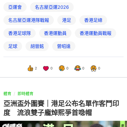
亞運會
名古屋亞運2026
名古屋亞運港隊戰報
港足
香港足總
香港足球隊
香港運動員
香港運動員戰報
足球
胡晉銘
曾昭達
2
0
0
0
0
體育
即時體育
亞洲盃外圍賽｜港足公布名單作客鬥印
度 流浪雙子龐焯熙爭首喼帽