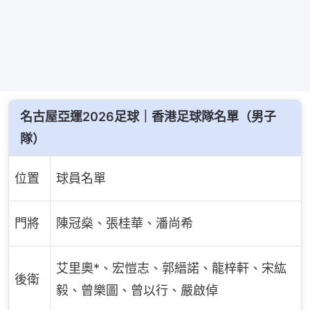
名古屋亞運2026足球｜香港足球隊名單（男子
隊）
位置
球員名單
門將
陳冠燊、張桂華、潘尚希
艾里奧*、宏愷志、郭縉諾、龍梓軒、宋紘
後衛
毅、曾樂圖、曾以行、嚴啟倬