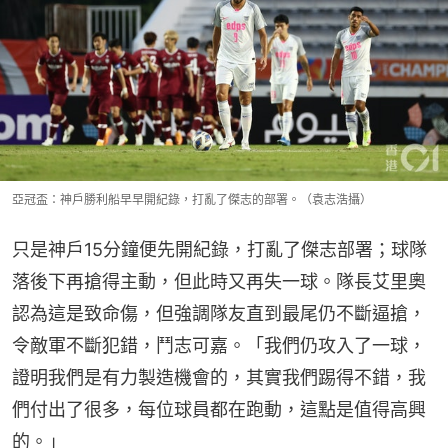
亞冠盃：神戶勝利船早早開紀錄，打亂了傑志的部署。（袁志浩攝）
只是神戶15分鐘便先開紀錄，打亂了傑志部署；球隊
落後下再搶得主動，但此時又再失一球。隊長艾里奧
認為這是致命傷，但強調隊友直到最尾仍不斷逼搶，
令敵軍不斷犯錯，鬥志可嘉。「我們仍攻入了一球，
證明我們是有力製造機會的，其實我們踢得不錯，我
們付出了很多，每位球員都在跑動，這點是值得高興
的。」