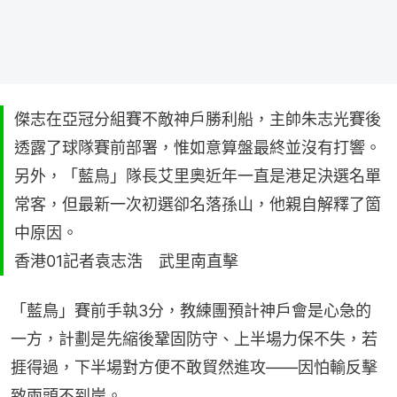
傑志在亞冠分組賽不敵神戶勝利船，主帥朱志光賽後
透露了球隊賽前部署，惟如意算盤最終並沒有打響。
另外，「藍鳥」隊長艾里奧近年一直是港足決選名單
常客，但最新一次初選卻名落孫山，他親自解釋了箇
中原因。
香港01記者袁志浩 武里南直擊
「藍鳥」賽前手執3分，教練團預計神戶會是心急的
一方，計劃是先縮後鞏固防守、上半場力保不失，若
捱得過，下半場對方便不敢貿然進攻——因怕輸反擊
致兩頭不到岸。