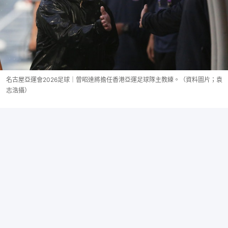
名古屋亞運會2026足球｜曾昭達將擔任香港亞運足球隊主教練。（資料圖片；袁
志浩攝）