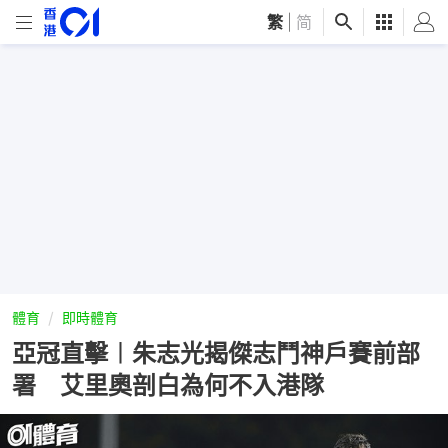
繁
|
简
體育
即時體育
亞冠直擊︱朱志光揭傑志鬥神戶賽前部
署 艾里奧剖白為何不入港隊