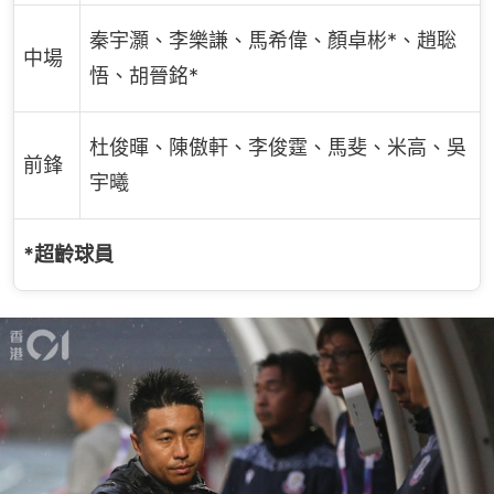
秦宇灝、李樂謙、馬希偉、顏卓彬*、趙聡
中場
悟、胡晉銘*
杜俊暉、陳傲軒、李俊霆、馬斐、米高、吳
前鋒
宇曦
*超齡球員