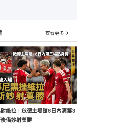
章
查看更多
對維拉｜啟德主場館6日內演第3
斯後備妙射奠勝