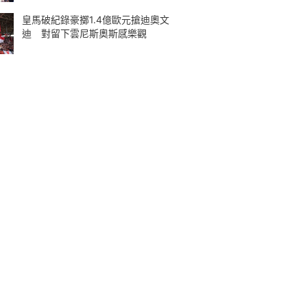
皇馬破紀錄豪擲1.4億歐元搶迪奧文
迪 對留下雲尼斯奧斯感樂觀