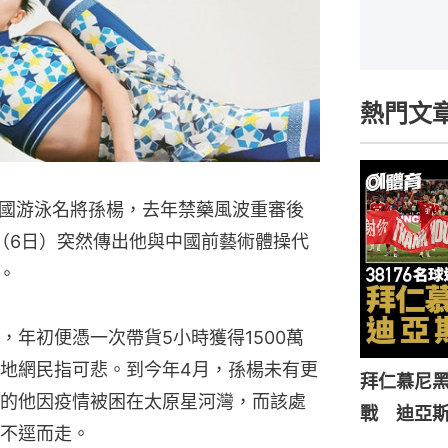
熱門文
國游泳名將孫楊，去年禁藥風波重審後
（6日）突然傳出他與中國前藝術體操代
。
年初便憑一次帶貨5小時獲得1500萬
地網民指可悲。到今年4月，孫楊未有更
拜仁慕尼黑
的他因疫情被困在太原星河灣，而該處
戰 迪亞
不逕而走。