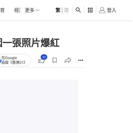
育
經濟
更多
01深圳
繁
觀點
|
简
健康
好食玩飛
登入
女
因一張照片爆紅
30
在Google
追蹤《香港01》