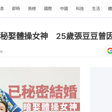
息
即時
熱榜
國際
中國
科技
生活
體
秘娶體操女神 25歲張豆豆曾
26