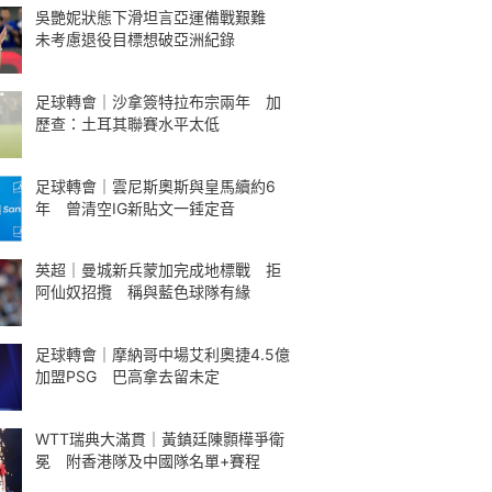
吳艷妮狀態下滑坦言亞運備戰艱難
未考慮退役目標想破亞洲紀錄
足球轉會｜沙拿簽特拉布宗兩年 加
歷查：土耳其聯賽水平太低
足球轉會｜雲尼斯奧斯與皇馬續約6
年 曾清空IG新貼文一錘定音
英超｜曼城新兵蒙加完成地標戰 拒
阿仙奴招攬 稱與藍色球隊有緣
足球轉會｜摩納哥中場艾利奧捷4.5億
加盟PSG 巴高拿去留未定
WTT瑞典大滿貫｜黃鎮廷陳顥樺爭衛
冕 附香港隊及中國隊名單+賽程