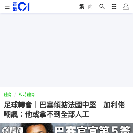
繁
|
简
體育
即時體育
足球轉會｜巴塞傾掂法國中堅 加利佬
嘲諷：他或拿不到全部人工