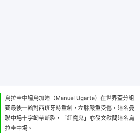
烏拉圭中場烏加迪（Manuel Ugarte）在世界盃分組
賽最後一輪對西班牙時重創，左膝嚴重受傷，這名曼
聯中場十字韌帶斷裂，「紅魔鬼」亦發文慰問這名烏
拉圭中場。