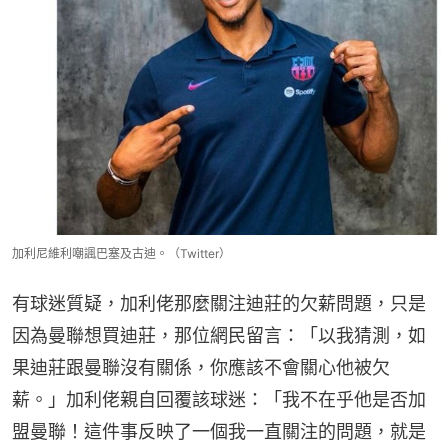
加利尼維利嘲諷巴塞及古迪。（Twitter）
有球迷質疑，加利佬那麼關注迪莊的欠薪問題，只是
因為曼聯想買迪莊，那位網民留言：「以我猜測，如
果迪莊跟曼聯沒有關係，你應該不會關心他被欠
薪。」加利佬親自回覆該球迷：「我不在乎他是否加
盟曼聯！這件事反映了一個我一直關注的問題，就是