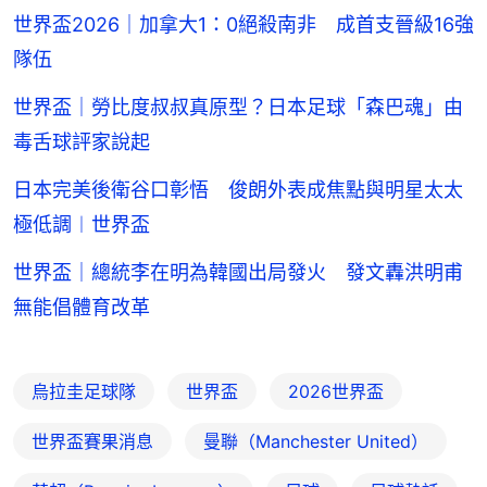
世界盃2026｜加拿大1：0絕殺南非 成首支晉級16強
隊伍
世界盃｜勞比度叔叔真原型？日本足球「森巴魂」由
毒舌球評家說起
日本完美後衛谷口彰悟 俊朗外表成焦點與明星太太
極低調︱世界盃
世界盃｜總統李在明為韓國出局發火 發文轟洪明甫
無能倡體育改革
烏拉圭足球隊
世界盃
2026世界盃
世界盃賽果消息
曼聯（Manchester United）
英超（Premier League ）
足球
足球熱話