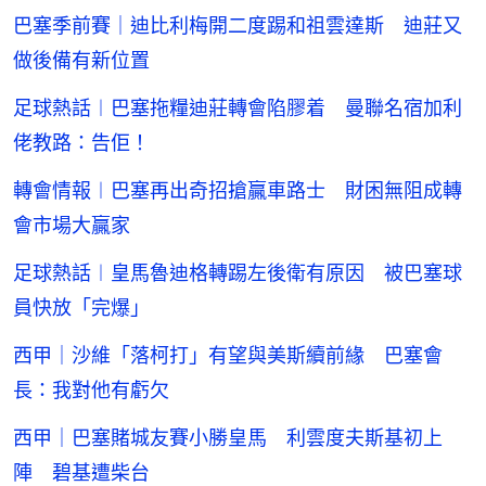
巴塞季前賽｜迪比利梅開二度踢和祖雲達斯 迪莊又
做後備有新位置
足球熱話︱巴塞拖糧迪莊轉會陷膠着 曼聯名宿加利
佬教路：告佢！
轉會情報︱巴塞再出奇招搶贏車路士 財困無阻成轉
會市場大贏家
足球熱話︱皇馬魯迪格轉踢左後衛有原因 被巴塞球
員快放「完爆」
西甲｜沙維「落柯打」有望與美斯續前緣 巴塞會
長：我對他有虧欠
西甲｜巴塞賭城友賽小勝皇馬 利雲度夫斯基初上
陣 碧基遭柴台