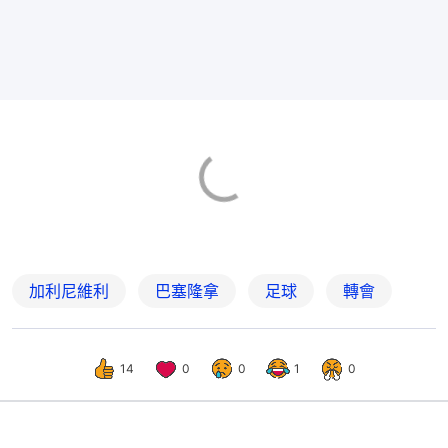
加利尼維利
巴塞隆拿
足球
轉會
14
0
0
1
0