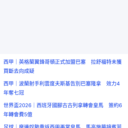
西甲｜英格蘭翼鋒哥頓正式加盟巴塞 拉舒福特未獲
買斷去向成疑
西甲｜波蘭射手利雲度夫斯基告別巴塞隆拿 效力4
年奪七冠
世界盃2026｜西班牙國腳古古列拿轉會皇馬 簽約6
年轉會費5億
足球｜摩連奴勢重返西甲再掌皇馬 馬高施華接賓菲