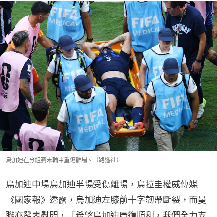
烏加迪在分組賽末輪中重傷離場。（路透社）
烏加迪中場烏加迪半場受傷離場，烏拉圭權威傳媒
《國家報》透露，烏加迪左膝前十字韌帶斷裂，而曼
聯亦發表慰問，「希望烏加迪康復順利，我們全力支