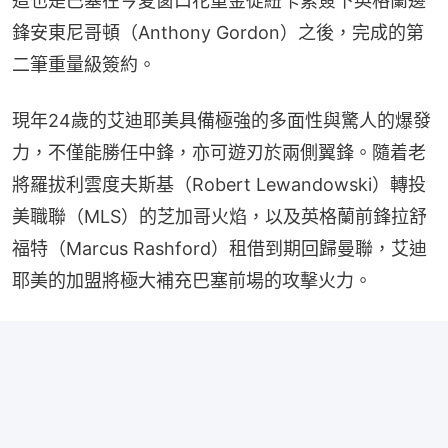
這也是巴塞在今夏窗口花重金從紐卡素簽下英格蘭邊
鋒安東尼哥頓（Anthony Gordon）之後，完成的第
二筆重量級簽約。
現年24歲的艾迪耶美具備極強的多面性與驚人的爆發
力，不僅能勝任中鋒，亦可遊刃於兩側翼鋒。隨着老
將羅拔利雲度夫斯基（Robert Lewandowski）轉投
美職聯（MLS）的芝加哥火焰，以及英格蘭前鋒拉舒
福特（Marcus Rashford）租借到期回歸曼聯，艾迪
耶美的加盟將極大補充巴塞前場的攻擊火力。