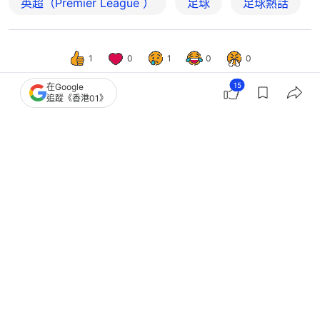
1
0
1
0
0
15
在Google
追蹤《香港01》
體育
即時體育
足球轉會｜哥頓加盟巴塞隆拿好事近
轉會費約8000萬歐元