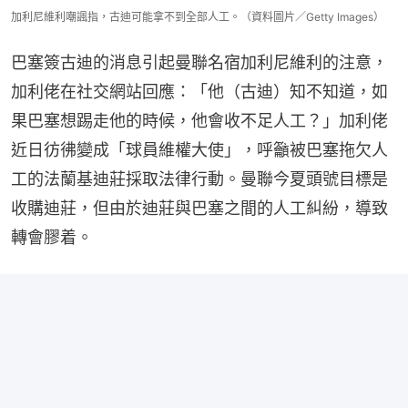
加利尼維利嘲諷指，古迪可能拿不到全部人工。（資料圖片／Getty Images）
巴塞簽古迪的消息引起曼聯名宿加利尼維利的注意，
加利佬在社交網站回應：「他（古迪）知不知道，如
果巴塞想踢走他的時候，他會收不足人工？」加利佬
近日彷彿變成「球員維權大使」，呼籲被巴塞拖欠人
工的法蘭基迪莊採取法律行動。曼聯今夏頭號目標是
收購迪莊，但由於迪莊與巴塞之間的人工糾紛，導致
轉會膠着。