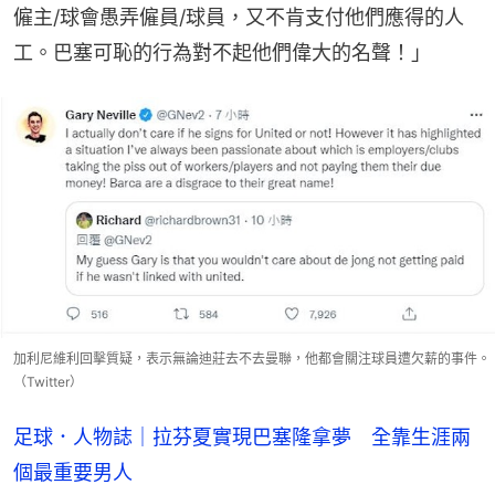
僱主/球會愚弄僱員/球員，又不肯支付他們應得的人
工。巴塞可恥的行為對不起他們偉大的名聲！」
加利尼維利回擊質疑，表示無論迪莊去不去曼聯，他都會關注球員遭欠薪的事件。
（Twitter）
足球．人物誌｜拉芬夏實現巴塞隆拿夢 全靠生涯兩
個最重要男人