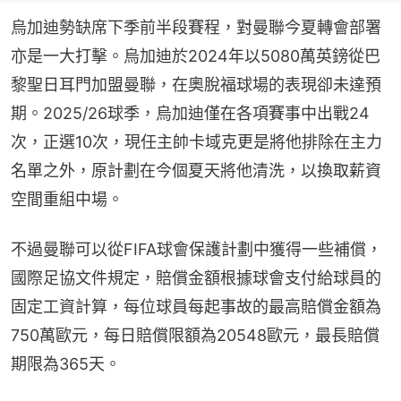
烏加迪勢缺席下季前半段賽程，對曼聯今夏轉會部署
亦是一大打擊。烏加迪於2024年以5080萬英鎊從巴
黎聖日耳門加盟曼聯，在奧脫福球場的表現卻未達預
期。2025/26球季，烏加迪僅在各項賽事中出戰24
次，正選10次，現任主帥卡域克更是將他排除在主力
名單之外，原計劃在今個夏天將他清洗，以換取薪資
空間重組中場。
不過曼聯可以從FIFA球會保護計劃中獲得一些補償，
國際足協文件規定，賠償金額根據球會支付給球員的
固定工資計算，每位球員每起事故的最高賠償金額為
750萬歐元，每日賠償限額為20548歐元，最長賠償
期限為365天。
世界盃｜洪明甫遭韓國圍攻 日前防相河野太郎力撐