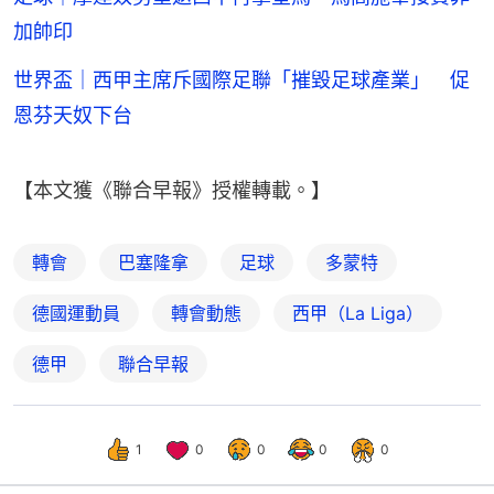
加帥印
世界盃｜西甲主席斥國際足聯「摧毀足球產業」 促
恩芬天奴下台
【本文獲《聯合早報》授權轉載。】
轉會
巴塞隆拿
足球
多蒙特
德國運動員
轉會動態
西甲（La Liga）
德甲
聯合早報
1
0
0
0
0