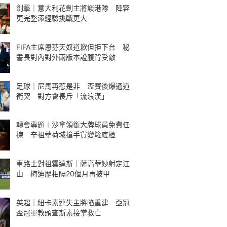
劍擊｜意大利花劍主將談港隊 陣容
更完整添經驗挑戰更大
FIFA主席恩芬天奴道歉但拒下台 秘
書長對內對外兩版本證腹背受敵
足球｜尼馬再惹是非 盃賽後爆通道
衝突 對方會長斥「流浪漢」
轉會專題︱沙拿領銜大牌球員免費任
揀 辛祖華荷域搶手貨變籮底橙
車路士對祖雲達斯｜薩高華妙射定江
山 梅迪歷相隔20個月再披甲
英超｜紐卡素連失主將陷重建 亞冠
盃冠軍教頭查斯素接掌救亡