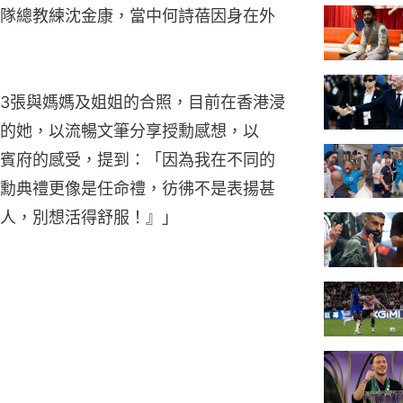
隊總教練沈金康，當中何詩蓓因身在外
3張與媽媽及姐姐的合照，目前在香港浸
的她，以流暢文筆分享授勳感想，以
賓府的感受，提到：「因為我在不同的
勳典禮更像是任命禮，彷彿不是表揚甚
人，別想活得舒服！』」