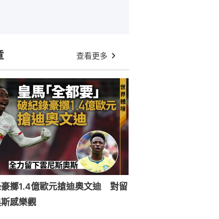
章
查看更多
豪擲1.4億歐元搶迪奧文迪 對留
奧斯感樂觀