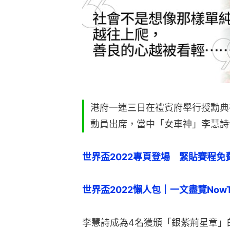
港府一連三日在禮賓府舉行授勳典
動員出席，當中「女車神」李慧詩
世界盃2022專頁登場　緊貼賽程免
世界盃2022懶人包｜一文盡覽NowT
李慧詩成為4名獲頒「銀紫荊星章」