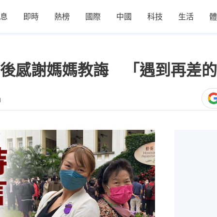
息
即時
熱榜
國際
中國
科技
生活
體
後感謝媽媽教誨 「遇到再差的
1