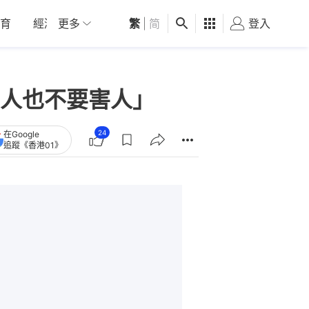
育
經濟
更多
01深圳
繁
觀點
|
简
健康
好食玩飛
登入
女
人也不要害人」
24
在Google
追蹤《香港01》