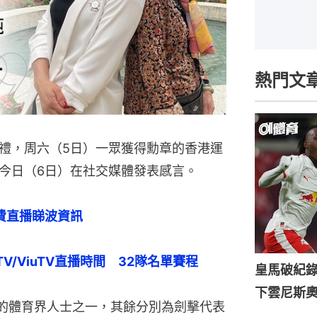
熱門文
禮，周六（5日）一眾獲得勳章的香港運
今日（6日）在社交媒體發表感言。
費直播睇波資訊
V/ViuTV直播時間　32隊名單賽程
皇馬破紀錄
下雲尼斯
的體育界人士之一，其餘分別為劍擊代表