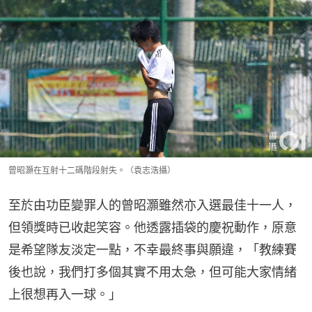
曾昭灝在互射十二碼階段射失。（袁志浩攝）
至於由功臣變罪人的曾昭灝雖然亦入選最佳十一人，
但領獎時已收起笑容。他透露插袋的慶祝動作，原意
是希望隊友淡定一點，不幸最終事與願違，「教練賽
後也說，我們打多個其實不用太急，但可能大家情緒
上很想再入一球。」