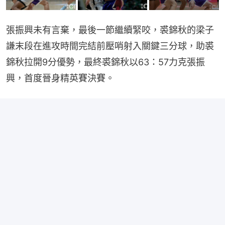
張振興未有言棄，最後一節繼續緊咬，裘錦秋的梁子
謙末段在進攻時間完結前壓哨射入關鍵三分球，助裘
錦秋拉開9分優勢，最終裘錦秋以63：57力克張振
興，首度晉身精英賽決賽。