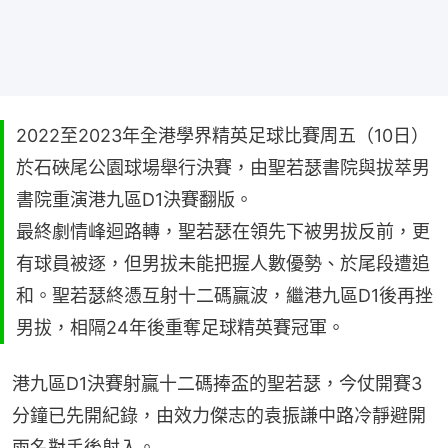
2022至2023年全港學界精英足球比賽周五（10日）
於石硤尾公園球場舉行決賽，由聖若瑟書院與拔萃男
書院重演港九區D1決賽翻版。
最終劇情峰迴路轉，聖若瑟在領先下被男拔反前，更
有球員被逐，但男拔未能把握人數優勢、於尾段遭追
和。聖若瑟終憑互射十二碼贏波，繼港九區D1後再挫
男拔，相隔24年後重奪足球精英賽冠軍。
港九區D1決賽射贏十二碼捧盃的聖若瑟，今仗開賽3
分鐘已先開紀錄，由效力傑志的袁振謙中路冷靜避開
兩名對手後射入。