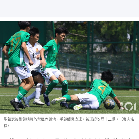
聖若瑟後衛黃晴軒於禁區內倒地、手部觸碰皮球，被球證吹罰十二碼。（袁志浩
攝）