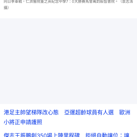
同日季軍戰，仁濟醫院董之英紀念中學7：0大勝賽馬會萬鈞毅智書院。（袁志浩
攝）
港足主帥望梯隊改心態 亞運超齡球員有人選 歐洲
小將正申請護照
傑志王振鵬創350場上陣里程碑 拒絕自動讓位：讓