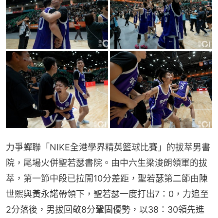
力爭蟬聯「NIKE全港學界精英籃球比賽」的拔萃男書
院，尾場火併聖若瑟書院。由中六生梁浚朗領軍的拔
萃，第一節中段已拉開10分差距，聖若瑟第二節由陳
世熙與黃永諾帶領下，聖若瑟一度打出7：0，力追至
2分落後，男拔回敬8分鞏固優勢，以38：30領先進