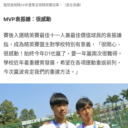
聖若瑟相隔24年重奪足球精英賽冠軍。（袁志浩攝）
MVP袁振謙：很感動
賽後入選精英賽最佳十一人兼最佳價值球員的袁振謙
指，成為精英賽盟主對學校特別有意義，「很開心、
很感動！始終今年D1也贏了，要一年贏兩次很難得。
學校近年着重體育發展，希望在各項運動重返前列，
今次贏波肯定我們的重建方法。」