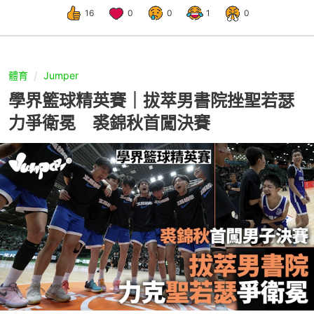
16
0
0
1
0
體育
Jumper
學界籃球精英賽｜拔萃男書院挫聖若瑟
力爭衛冕 裘錦秋首闖決賽