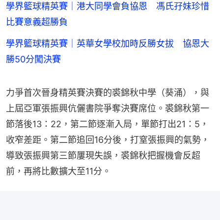
學界籃球精英賽｜港大同學會負協恩 馮氏孖妹珍惜
比賽意義超勝負
學界籃球精英賽｜英華女學校加時反勝女拔 協恩大
勝50分闖決賽
力爭首次晉身精英賽決賽的裘錦秋中學（葵涌），與
上屆亞軍張振興伉儷書院爭奪決賽席位。裘錦秋第一
節落後13：22，第二節逐漸入局，單節打出21：5，
收窄差距。第二節追回16分後，打窒張振興的氣勢，
導致張振興第三節屢現失誤，裘錦秋把握機會反超
前，再將比數擴大至11分。