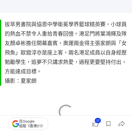
拔萃男書院與協恩中學衛冕學界籃球精英賽，小球員
的熱血不禁令人重拾青春回憶。港足門將葉鴻輝及隊
友顏卓彬擔任開幕嘉賓，奧運兩金得主張家朗與「女
飛魚」歐鎧淳亦是座上客，兩名港足成員以自身經歷
勉勵學生，追夢不只講求熱愛，過程更要堅持付出，
方能達成目標。
攝影：夏家朗
17
在Google
追蹤《香港01》