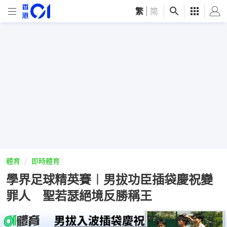
繁
|
简
體育
即時體育
學界足球精英賽︱男拔功臣插袋慶祝變
罪人 聖若瑟絕境反勝稱王