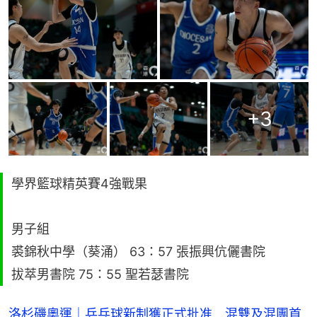
+
3
學界籃球精英賽4強戰果
男子組
裘錦秋中學（葵涌） 63：57 張振興伉儷書院
拔萃男書院 75：55 聖若瑟書院
洛杉磯奧運｜乒乓球新制獲正式批准 混雙及混團首