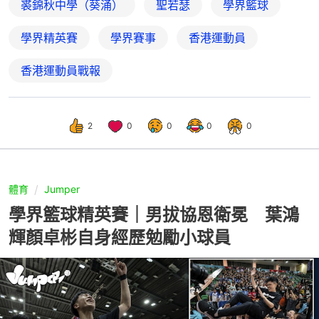
裘錦秋中學（葵涌）
聖若瑟
學界籃球
學界精英賽
學界賽事
香港運動員
香港運動員戰報
2
0
0
0
0
體育
Jumper
學界籃球精英賽｜男拔協恩衛冕 葉鴻
輝顏卓彬自身經歷勉勵小球員