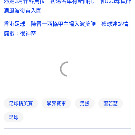
港足3月作客馬拉 初選名單有新面孔 前U23球員醉
酒風波後首入圍
香港足球︱陳晉一西協甲主場入波奠勝 獲球迷熱情
擁抱：很神奇
足球精英賽
學界賽事
男拔
聖若瑟
足球