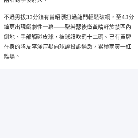
不過男拔33分鐘有曾昭灝扭過龍門輕鬆破網，至43分
鐘更出現戲劇性一幕——聖若瑟後衛黃晴軒於禁區內
倒地、手部觸碰皮球，被球證吹罰十二碼。已有黃牌
在身的隊友李澤淳疑向球證投訴過激，累積兩黃一紅
離場。