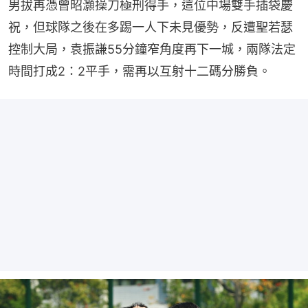
男拔再憑曾昭灝操刀極刑得手，這位中場雙手插袋慶
祝，但球隊之後在多踢一人下未見優勢，反遭聖若瑟
控制大局，袁振謙55分鐘窄角度再下一城，兩隊法定
時間打成2：2平手，需再以互射十二碼分勝負。