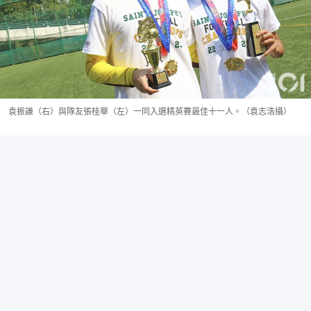
袁振謙（右）與隊友張桂華（左）一同入選精英賽最佳十一人。（袁志浩攝）