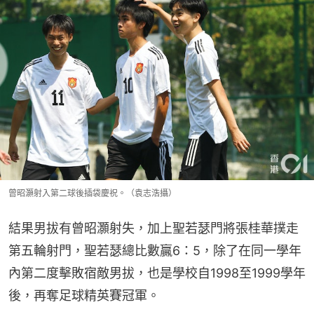
曾昭灝射入第二球後插袋慶祝。（袁志浩攝）
結果男拔有曾昭灝射失，加上聖若瑟門將張桂華撲走
第五輪射門，聖若瑟總比數贏6：5，除了在同一學年
內第二度擊敗宿敵男拔，也是學校自1998至1999學年
後，再奪足球精英賽冠軍。