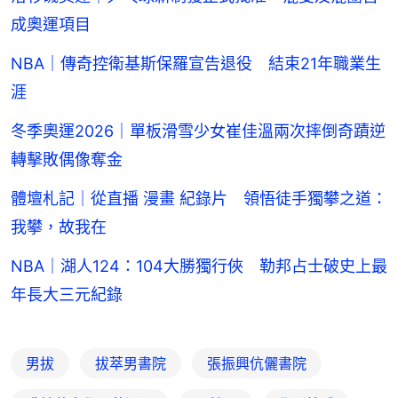
成奧運項目
NBA｜傳奇控衛基斯保羅宣告退役 結束21年職業生
涯
冬季奧運2026｜單板滑雪少女崔佳溫兩次摔倒奇蹟逆
轉擊敗偶像奪金
體壇札記｜從直播 漫畫 紀錄片 領悟徒手獨攀之道：
我攀，故我在
NBA｜湖人124：104大勝獨行俠 勒邦占士破史上最
年長大三元紀錄
男拔
拔萃男書院
張振興伉儷書院