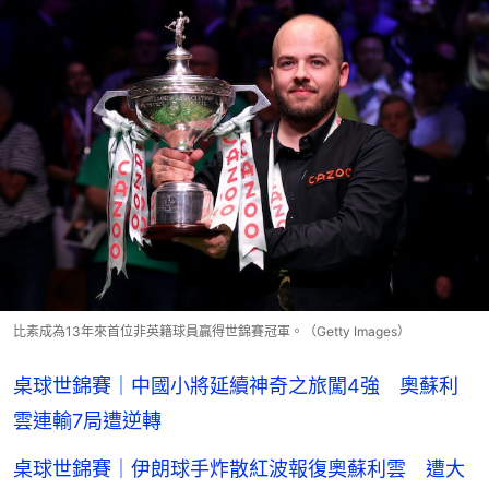
比素成為13年來首位非英籍球員贏得世錦賽冠軍。（Getty Images）
桌球世錦賽｜中國小將延續神奇之旅闖4強 奧蘇利
雲連輸7局遭逆轉
桌球世錦賽｜伊朗球手炸散紅波報復奧蘇利雲 遭大