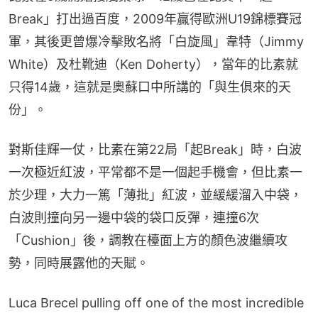
Break」打出過百度，2009年贏得歐洲U19錦標賽冠
軍，其後更曾爆冷擊敗名將「白旋風」韋特（Jimmy 
White）及杜靴迪（Ken Doherty），當年的比素就
只得14歲，這就是奧蘇口中所講的「與生俱來的天
份」。
對斯佳輝一仗，比素在第22局「起Break」時，白波
一次極近紅波，平常都不是一個起手機會，但比素一
於少理，大力一篤「薄批」紅波，並緩緩溜入中袋，
白波則撞向另一邊中袋的袋口反彈，連撞6次
「Cushion」後，調教在檯面上方的顏色波繼續攻
勢，同時展露他的天賦。
Luca Brecel pulling off one of the most incredible