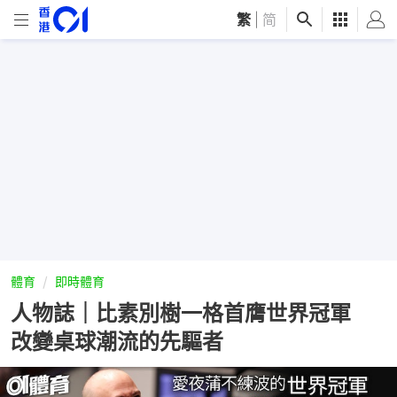
繁
|
简
體育
即時體育
人物誌｜比素別樹一格首膺世界冠軍
改變桌球潮流的先驅者