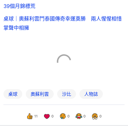
39個月錦標荒
桌球｜奧蘇利雲鬥泰國傳奇幸運奠勝 兩人惺惺相惜
掌聲中相擁
桌球
奧蘇利雲
沙比
人物誌
11
0
0
0
0