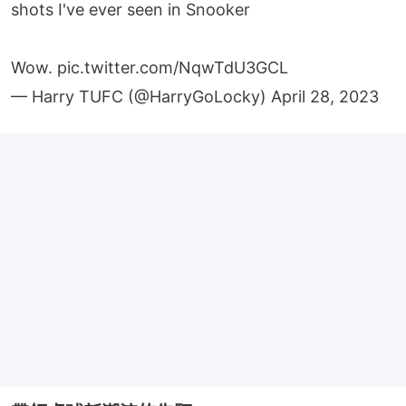
shots I've ever seen in Snooker
Wow.
pic.twitter.com/NqwTdU3GCL
— Harry TUFC (@HarryGoLocky)
April 28, 2023