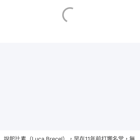
說起比素（Luca Brecel），早在11年前打響名堂，無