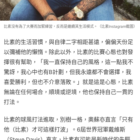
比素沒有為了大賽而加緊練習，反而是繼續其生活模式。（比素Instagram截圖）
比素的生活習慣，與自律二字相距甚遠，偏偏天份足
以彌補他的懶惰。除此以外，比素的比賽心態也對發
揮很有幫助，「我一直保持自己的風格，這一點我不
驚訝，我心中也有B計劃，但我永遠都不會選擇，我
喜愛勝利，但也不介意落敗。」就是這是心態，比素
無論在任何場合，順境或逆境，他也保持自己一貫的
打法。
比素的球風打法進取，別樹一格，奧蘇亦直言「只有
他（比素）才可這樣打波」。6屆世界冠軍戴維斯
（Steve Davis）直言，比素有可能是新時代的先驅