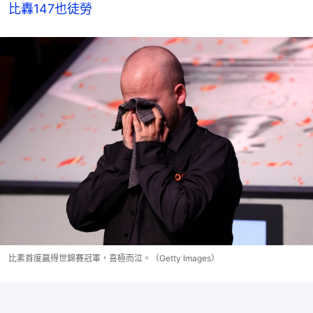
比轟147也徒勞
比素首度贏得世錦賽冠軍，喜極而泣。（Getty Images）