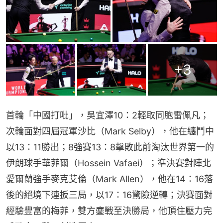
+
3
首輪「中國打吡」，吳宜澤10：2輕取同胞雷佩凡；
次輪面對四屆冠軍沙比（Mark Selby），他在纏鬥中
以13：11勝出；8強賽13：8擊敗此前淘汰世界第一的
伊朗球手華菲爾（Hossein Vafaei）；準決賽對陣北
愛爾蘭強手麥克艾倫（Mark Allen），他在14：16落
後的絕境下連扳三局，以17：16驚險逆轉；決賽面對
經驗豐富的梅菲，雙方鏖戰至決勝局，他頂住壓力完