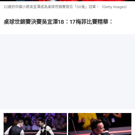
22歲的中國小將吳宜澤成為桌球世錦賽首位「00後」冠軍。（Getty Images）
桌球世錦賽決賽吳宜澤18：17梅菲比賽精華：