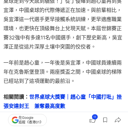
桌球走到今天感到驕傲！」從丁俊暉到趙心童再到吳
宜澤，中國桌球的代際傳遞正在加速。與前輩相比，
吳宜澤這一代選手更早接觸系統訓練，更早適應職業
環境，也更快在頂級舞台上兌現天賦。本屆世錦賽正
賽32強中有多達11名中國選手，創下歷史新高，吳宜
澤正是從這片深厚土壤中突圍的佼佼者。
一年前是趙心童，一年後是吳宜澤，中國球員連續兩
年在克魯斯堡登頂。兩座獎盃之間，中國桌球的梯隊
已經站到了這項運動的最前沿。
相關閱讀：
世界桌球大獎賽｜趙心童「中國打吡」挫
張安達封王　兼奪最高度數
11
在Google
追蹤《香港01》