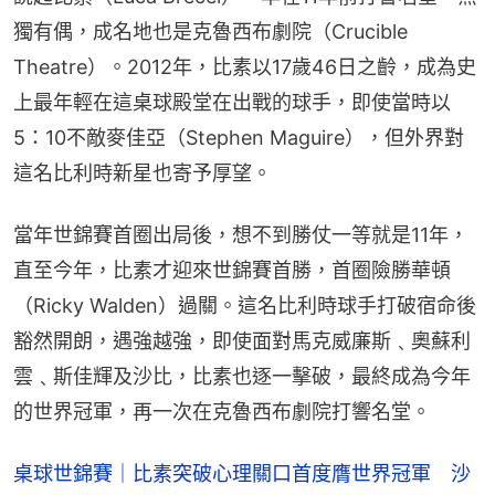
獨有偶，成名地也是克魯西布劇院（Crucible 
Theatre）。2012年，比素以17歲46日之齡，成為史
上最年輕在這桌球殿堂在出戰的球手，即使當時以
5：10不敵麥佳亞（Stephen Maguire），但外界對
這名比利時新星也寄予厚望。
當年世錦賽首圈出局後，想不到勝仗一等就是11年，
直至今年，比素才迎來世錦賽首勝，首圈險勝華頓
（Ricky Walden）過關。這名比利時球手打破宿命後
豁然開朗，遇強越強，即使面對馬克威廉斯﹑奧蘇利
雲﹑斯佳輝及沙比，比素也逐一擊破，最終成為今年
的世界冠軍，再一次在克魯西布劇院打響名堂。
桌球世錦賽｜比素突破心理關口首度膺世界冠軍　沙