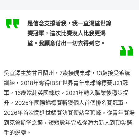
是信念支撐着我，我一直渴望世錦
賽冠軍，這次比賽沒人比我更渴
望。我願意付出一切去得到它。
吳宜澤生於甘肅蘭州，7歲接觸桌球，13歲接受系統
訓練，2018年奪得IBSF世界青年桌球錦標賽U21冠
軍，16歲遠赴英國練球。2021年轉入職業後穩步提
升，2025年國際錦標賽斬獲個人首個排名賽冠軍，
2026年首次闖進世錦賽決賽便站至頂峰。從青年賽場
到克魯斯堡之巔，短短數年完成從潛力新人到頂尖選
手的蜕變。