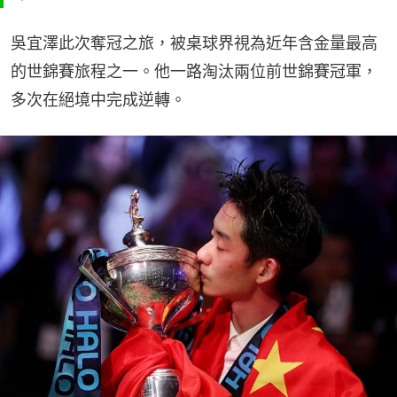
吳宜澤此次奪冠之旅，被桌球界視為近年含金量最高
的世錦賽旅程之一。他一路淘汰兩位前世錦賽冠軍，
多次在絕境中完成逆轉。