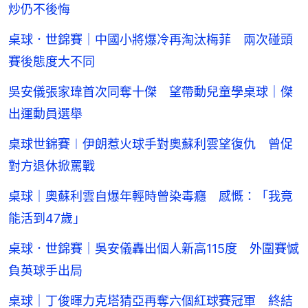
炒仍不後悔
桌球．世錦賽｜中國小將爆冷再淘汰梅菲 兩次碰頭
賽後態度大不同
吳安儀張家瑋首次同奪十傑 望帶動兒童學桌球｜傑
出運動員選舉
桌球世錦賽︱伊朗惹火球手對奧蘇利雲望復仇 曾促
對方退休掀罵戰
桌球｜奧蘇利雲自爆年輕時曾染毒癮 感慨：「我竟
能活到47歲」
桌球．世錦賽｜吳安儀轟出個人新高115度 外圍賽憾
負英球手出局
桌球｜丁俊暉力克塔猜亞再奪六個紅球賽冠軍 終結