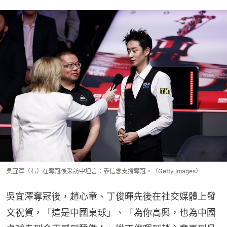
吳宜澤（右）在奪冠後采訪中坦言：靠信念支撐奪冠。（Getty Images）
吳宜澤奪冠後，趙心童、丁俊暉先後在社交媒體上發
文祝賀，「這是中國桌球」、「為你高興，也為中國