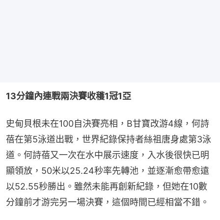
13分鐘內連戰兩決賽收穫1冠1亞
史甸貝根未在100自決賽亮相，B甘寶改游4線，何詩
蓓在第5泳道出戰，世界紀錄保持者絲祖唐身處第3泳
道。何詩蓓又一次在水中展示速度，入水後很快已明
顯領放，50米以25.24秒率先轉池，並逐漸愈帶愈遠
以52.55秒勝出。雖然未能再創新紀錄，但她在10數
分鐘前才游完另一場決賽，這個時間已經相當不錯。