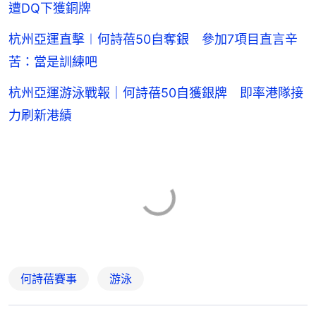
遭DQ下獲銅牌
杭州亞運直擊︱何詩蓓50自奪銀 參加7項目直言辛
苦：當是訓練吧
杭州亞運游泳戰報｜何詩蓓50自獲銀牌 即率港隊接
力刷新港績
何詩蓓賽事
游泳