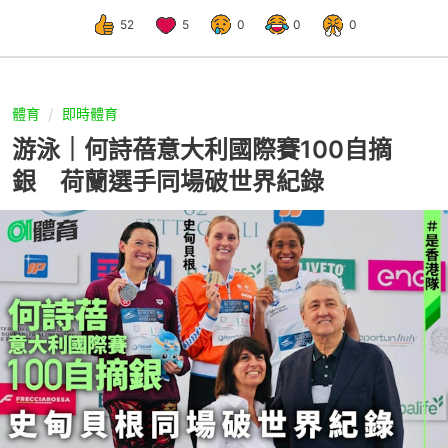
52
5
0
0
0
體育
即時體育
游泳｜何詩蓓意大利國際賽100自摘
銀 荷蘭選手同場破世界紀錄