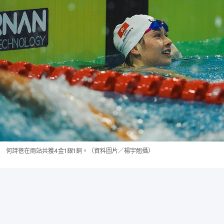
何詩蓓在兩站共獲4金1銀1銅。（資料圖片／楊宇翹攝）