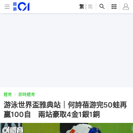
繁
|
简
體育
即時體育
游泳世界盃雅典站｜何詩蓓游完50蛙再
贏100自 兩站豪取4金1銀1銅