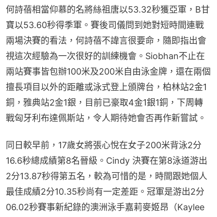
何詩蓓相當仰慕的名將絲祖唐以53.32秒獲亞軍，B甘
寶以53.60秒得季軍。賽後司儀問到她對短時間連戰
兩場決賽的看法，何詩蓓不諱言很要命，隨即指出會
視這次經驗為一次很好的訓練機會。Siobhan不止在
兩站賽事皆包辦100米及200米自由泳金牌，還在兩個
擅長項目以外的距離或泳式登上頒牌台，柏林站2金1
銅，雅典站2金1銀，目前已豪取4金1銀1銅，下周轉
戰匈牙利布達佩斯站，令人期待她會否再作新嘗試。
同日較早前，17歲女將張心悅在女子200米背泳2分
16.6秒總成績第8名晉級。Cindy 決賽在第8泳道游出
2分13.87秒得第五名，較為可惜的是，時間跟她個人
最佳成績2分10.35秒尚有一定差距。冠軍是游出2分
06.02秒賽事新紀錄的澳洲泳手嘉莉麥姬昂（Kaylee 