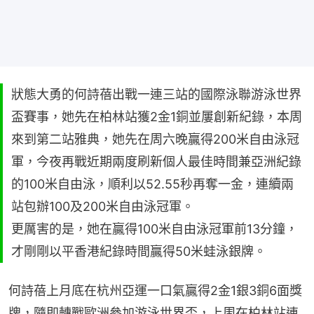
狀態大勇的何詩蓓出戰一連三站的國際泳聯游泳世界
盃賽事，她先在柏林站獲2金1銅並屢創新紀錄，本周
來到第二站雅典，她先在周六晚贏得200米自由泳冠
軍，今夜再戰近期兩度刷新個人最佳時間兼亞洲紀錄
的100米自由泳，順利以52.55秒再奪一金，連續兩
站包辦100及200米自由泳冠軍。
更厲害的是，她在贏得100米自由泳冠軍前13分鐘，
才剛剛以平香港紀錄時間贏得50米蛙泳銀牌。
何詩蓓上月底在杭州亞運一口氣贏得2金1銀3銅6面獎
牌，隨即轉戰歐洲參加游泳世界盃，上周在柏林站連