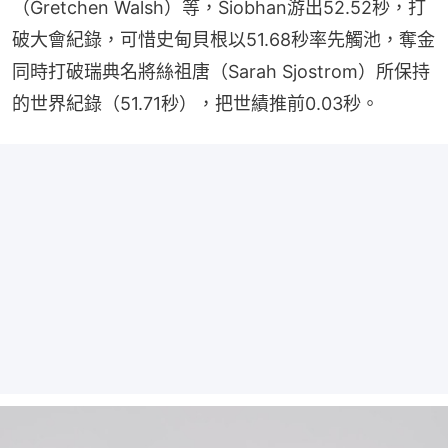
（Gretchen Walsh）等，Siobhan游出52.52秒，打
破大會紀錄，可惜史甸貝根以51.68秒率先觸池，奪金
同時打破瑞典名將絲祖唐（Sarah Sjostrom）所保持
的世界紀錄（51.71秒），把世績推前0.03秒。