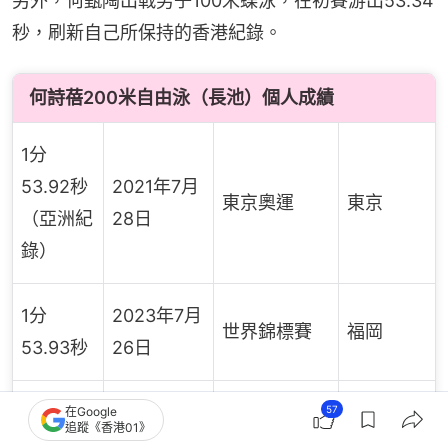
另外，何甄陶出戰男子100米蝶泳，在初賽游出53.34
秒，刷新自己所保持的香港紀錄。
何詩蓓200米自由泳（長池）個人成績
1分
53.92秒
2021年7月
東京奧運
東京
（亞洲紀
28日
錄）
1分
2023年7月
世界錦標賽
福岡
53.93秒
26日
1分
2023年10
57
在Google
世界盃
布達佩斯
追蹤《香港01》
54.08秒
月21日