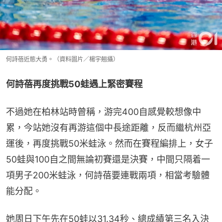
何詩蓓近態大勇。（資料圖片／楊宇翹攝）
何詩蓓再度挑戰50蛙遇上緊密賽程
不過她在柏林站時曾稱，游完400自感覺較想像中
累，今站她沒有再游這個中長途距離，反而繼杭州亞
運後，再度挑戰50米蛙泳。然而在賽程編排上，女子
50蛙與100自之間無論初賽還是決賽，中間只隔着一
項男子200米蛙泳，何詩蓓要連戰兩項，相當考驗體
能分配。
她周日下午先在50蛙以31.34秒、總成績第三名入決