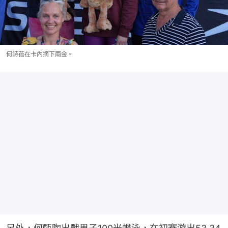
何詩蓓在卡內摘下兩金。