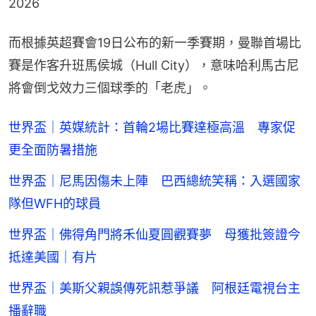
2026
而根據英超賽會19日公布的新一季賽期，曼聯首場比
賽是作客升班馬侯城（Hull City），意味哈利馬古尼
將會倒戈效力三個球季的「老虎」。
世界盃｜英媒統計：首輪2場比賽達極高溫 專家促
更全面防暑措施
世界盃｜尼馬因傷未上陣 巴西總統笑稱：入選國家
隊但WFH的球員
世界盃｜佛得角門將禾仙夏圓觀賽夢 母獲批簽證今
抵達美國｜有片
世界盃｜美斯父親誤傳死訊惹爭議 阿根廷電視台主
播辭職