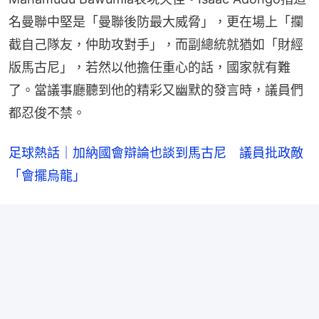
名曼聯中堅是「曼聯後防最大威脅」，更在場上「攔
截自己隊友，仲助攻對手」，而副總統就猶如「財經
版馬古尼」，若然以他擔任重心的話，國家就有難
了。當議事廳聽到他的精彩又幽默的發言時，議員們
都忍俊不禁。
足球熱話｜加納國會辯論也談到馬古尼　議員批政敵
「會擺烏龍」