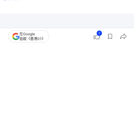
7
在Google
追蹤《香港01》
哈利馬古尼
世界盃
2026世界盃
美國
紐約
英格蘭足球隊