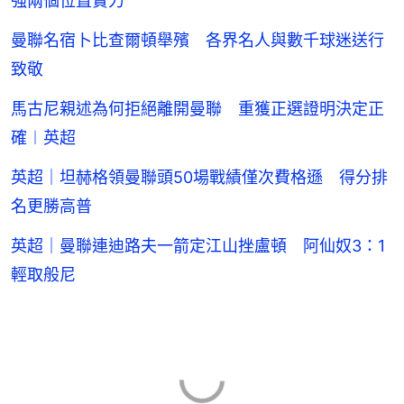
強兩個位置實力
曼聯名宿卜比查爾頓舉殯 各界名人與數千球迷送行
致敬
馬古尼親述為何拒絕離開曼聯 重獲正選證明決定正
確︱英超
英超｜坦赫格領曼聯頭50場戰績僅次費格遜 得分排
名更勝高普
英超｜曼聯連迪路夫一箭定江山挫盧頓 阿仙奴3：1
輕取般尼