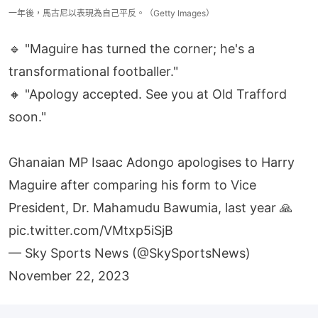
一年後，馬古尼以表現為自己平反。（Getty Images）
🔹 "Maguire has turned the corner; he's a
transformational footballer."
🔸 "Apology accepted. See you at Old Trafford
soon."
Ghanaian MP Isaac Adongo apologises to Harry
Maguire after comparing his form to Vice
President, Dr. Mahamudu Bawumia, last year 🙏
pic.twitter.com/VMtxp5iSjB
— Sky Sports News (@SkySportsNews)
November 22, 2023