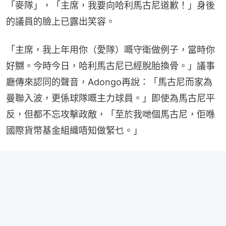
「麥隊」，「主席，我要向哈利馬古尼道歉！」身後
的議員的臉上已露出笑容。
「主席，我上年用你（愛隊）嘅守衛做例子，當時你
好嬲。今時今日，哈利馬古尼已經脫胎換骨。」議事
廳傳來認同的聲音，Adongo再說：「馬古尼而家為
曼聯入波，更係球隊嘅主力球員。」即使為馬古尼平
反，但都不忘攻擊政敵，「至於我哋個馬古尼，佢喺
國際貨幣基金組織唔知做緊乜。」