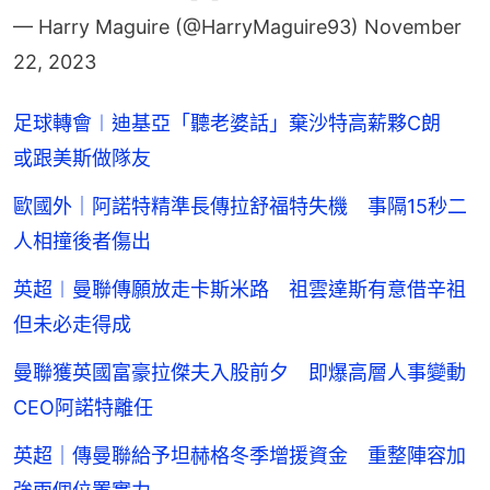
— Harry Maguire (@HarryMaguire93)
November
22, 2023
足球轉會︱迪基亞「聽老婆話」棄沙特高薪夥C朗
或跟美斯做隊友
歐國外｜阿諾特精準長傳拉舒福特失機 事隔15秒二
人相撞後者傷出
英超︱曼聯傳願放走卡斯米路 祖雲達斯有意借辛祖
但未必走得成
曼聯獲英國富豪拉傑夫入股前夕 即爆高層人事變動
CEO阿諾特離任
英超｜傳曼聯給予坦赫格冬季增援資金 重整陣容加