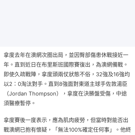
拿度去年在澳網次圈出局，並因臀部傷患休戰接近一
年。直到近日在布里斯班國際賽復出，為澳網備戰。
即使久疏戰陣，拿度頭兩仗狀態不俗，32強及16強均
以2：0淘汰對手。直到8強面對東道主球手佐敦湯臣
（Jordan Thompson），拿度在決勝盤受傷，中途
須醫療暫停。
拿度賽後一度表示，應為肌肉疲勞，但當時對能否出
戰澳網已抱有懷疑，「無法100%確定任何事」。他終