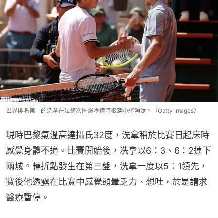
世界排名第一的洗拿在法網次圈爆冷遭阿根廷小將淘汰。（Getty Images）
現時巴黎氣溫高達攝氏32度，洗拿稱於比賽日起床時
感覺身體不適。比賽開始後，冼拿以6：3、6：2連下
兩城。轉折點發生在第三盤，洗拿一度以5：1領先，
賽後他透露在比賽中感覺頭暈乏力、想吐，於是請求
醫療暫停。