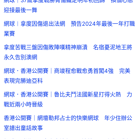
網球｜37歲拿度戰勝臀傷鐵定明年初回歸 換個心態
迎接最後一舞
網球︱拿度因傷退出法網 預告2024年最後一年打職
業賽
拿度苦戰三盤因傷敗陣嘆精神崩潰 名宿憂泥地王將
永久告別澳網
網球．香港公開賽｜商竣程愈戰愈勇首闖4強 完美
表現完勝迪亞科
網球．香港公開賽｜魯比夫鬥法國新星打得火熱 力
戰近兩小時晉級
香港公開賽｜網壇勒邦占士的快樂網球 年少住辦公
室譜出童話故事