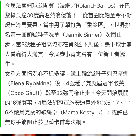
今屆法國網球公開賽（法網／Roland-Garros）在巴
黎攝氏逾30度高溫熱浪侵襲下，從首圈開始至今不斷
爆出冷門賽果，當中男子單打為「重災區」，世界排
名第一兼頭號種子冼拿（Jannik Sinner）次圈止
步，當3號種子祖高域亦在第3圈下馬後，餘下球手無
人曾贏得大滿貫，今屆賽事肯定會有一位新王者誕
生。
女單方面情況亦不遑多讓，繼上輪2號種子列巴堅娜
（Elena Rybakina）後，4號種子兼應屆冠軍歌芙
（Coco Gauff）戰至32強同樣止步，今天開始展開
的16強賽事，4屆法網冠軍施安迪意外地以5：7、1：
6不敵烏克蘭的歌絲卓（Marta Kostyuk），或許已
無球手能阻止莎巴蘭卡首奪法網。