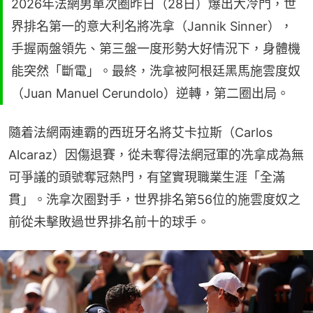
2026年法網男單次圈昨日（28日）爆出大冷門，世
界排名第一的意大利名將冼拿（Jannik Sinner），
手握兩盤領先、第三盤一度形勢大好情況下，身體機
能突然「斷電」。最終，洗拿被阿根廷黑馬施雲度奴
（Juan Manuel Cerundolo）逆轉，第二圈出局。
隨着法網兩連霸的西班牙名將艾卡拉斯（Carlos 
Alcaraz）因傷退賽，從未奪得法網冠軍的冼拿成為無
可爭議的頭號奪冠熱門，有望實現職業生涯「全滿
貫」。洗拿次圈對手，世界排名第56位的施雲度奴之
前從未擊敗過世界排名前十的球手。