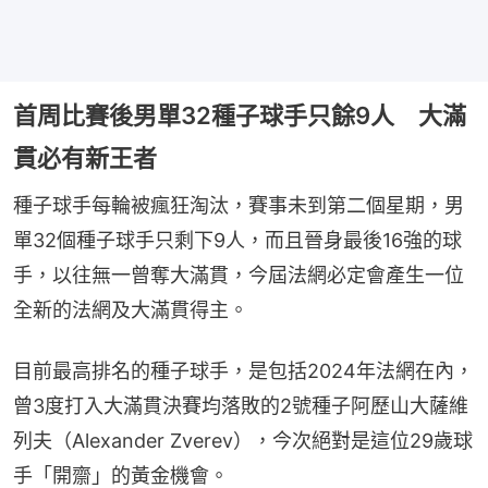
首周比賽後男單32種子球手只餘9人 大滿
貫必有新王者
種子球手每輪被瘋狂淘汰，賽事未到第二個星期，男
單32個種子球手只剩下9人，而且晉身最後16強的球
手，以往無一曾奪大滿貫，今屆法網必定會產生一位
全新的法網及大滿貫得主。
目前最高排名的種子球手，是包括2024年法網在內，
曾3度打入大滿貫決賽均落敗的2號種子阿歷山大薩維
列夫（Alexander Zverev），今次絕對是這位29歲球
手「開齋」的黃金機會。