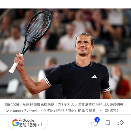
法網2026︱今屆16強最高排名球手為3度打入大滿貫決賽的阿歷山大薩維列夫
（Alexander Zverev），今次絕對是他「開齋」的黃金機會。。（路透社）
4
在Google
今屆法網出局前列女子球手：
追蹤《香港01》