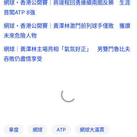
網球・香港公開賽｜商竣程回勇連續兩圈反勝 生涯
首闖ATP 8強
網球・香港公開賽｜黃澤林激鬥前列球手僅敗 獲讚
未來危險人物
網球｜黃澤林主場亮相「氣氛好正」 男雙鬥魯比夫
吞敗仍盡情享受
拿度
網球
ATP
網球大滿貫