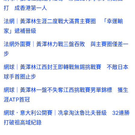
打 成香港第一人
法網｜黃澤林生涯二度戰大滿貫主賽圈 「幸運輸
家」遞補晉級
法網外圍賽｜黃澤林力戰三盤吞敗 與主賽圈僅差一
步
網球｜黃澤林江西封王即轉戰無錫挑戰賽 不敵日本
球手首圈止步
網球｜黃澤林一盤不失奪江西挑戰賽男單錦標 獲生
涯ATP首冠
網球．意大利公開賽｜冼拿淘汰魯比夫晉級 32連勝
打破祖高域紀錄