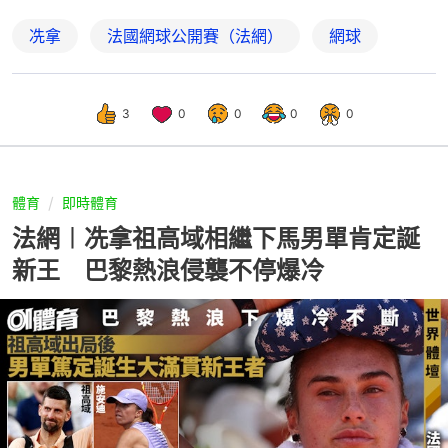
冼拿
法國網球公開賽（法網）
網球
3
0
0
0
0
體育
即時體育
法網︱冼拿祖高域相繼下馬男單肯定誕
新王 巴黎熱浪侵襲不停爆冷