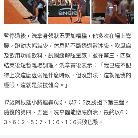
+
1
暫停過後，洗拿身體狀況更加糟糕，他多次在場上彎
腰，跑動大幅減少，休息時不斷透過敷冰袋、吹風扇
及飲用功能飲料，試圖緩解眩暈感，並在第三、四盤
結束後短暫離場調理。洗拿賽後表示：「我已經不記
得上次這麼虛弱是什麼時候，但沒辦法，這就是我的
極限，這就是競技體育。」
17歲阿根廷小將連轟6局，以7：5反勝搶下第三盤。
隨後的第四、五盤，冼拿體能徹底崩潰，最終以6：
3、6：2、5：7、1：6、1：6兵敗巴黎。