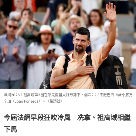
法網2026︱祖高域第3圈在領先兩盤大好形勢下，爆冷2：3不敵巴西19歲小將方
辛加（João Fonseca）。（路透社）
今屆法網早段狂吹冷風 冼拿、祖高域相繼
下馬