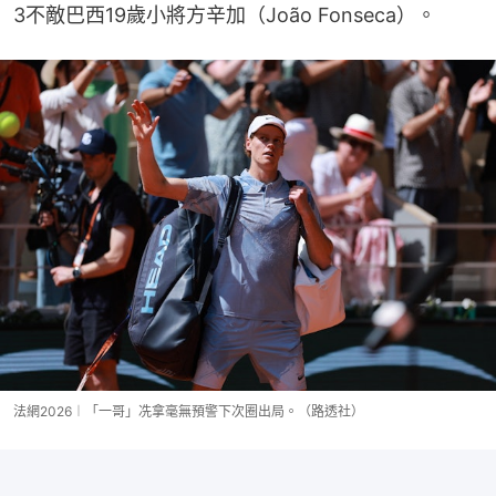
3不敵巴西19歲小將方辛加（João Fonseca）。
法網2026︱「一哥」冼拿毫無預警下次圈出局。（路透社）