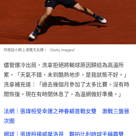
阿根廷小將上演驚天反勝。（Getty Images）
儘管爆冷出局，洗拿拒絕將輸球原因歸結為高溫所
累，「天氣不錯，未到酷熱地步，是我狀態不好。」
洗拿補充道：「過去幾個月參加了太多比賽，沒有時
間恢復。現在有時間休息了，為溫網做好準備。」
法網｜張瑋桓受幸運之神眷顧首戰女雙 激戰三盤晉
次圈
網球｜張瑋桓揚威摩洛哥 夥拍比利時球手稱霸雙