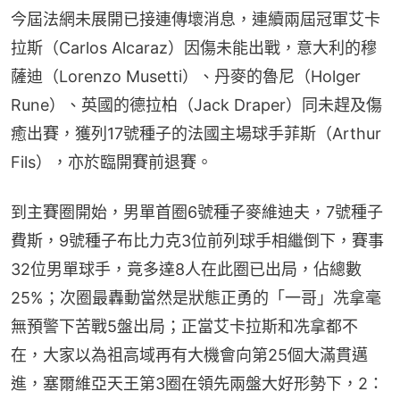
今屆法網未展開已接連傳壞消息，連續兩屆冠軍艾卡
拉斯（Carlos Alcaraz）因傷未能出戰，意大利的穆
薩迪（Lorenzo Musetti）、丹麥的魯尼（Holger 
Rune）、英國的德拉柏（Jack Draper）同未趕及傷
癒出賽，獲列17號種子的法國主場球手菲斯（Arthur 
Fils），亦於臨開賽前退賽。
到主賽圈開始，男單首圈6號種子麥維迪夫，7號種子
費斯，9號種子布比力克3位前列球手相繼倒下，賽事
32位男單球手，竟多達8人在此圈已出局，佔總數
25%；次圈最轟動當然是狀態正勇的「一哥」冼拿毫
無預警下苦戰5盤出局；正當艾卡拉斯和冼拿都不
在，大家以為祖高域再有大機會向第25個大滿貫邁
進，塞爾維亞天王第3圈在領先兩盤大好形勢下，2：