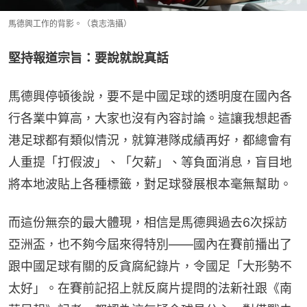
馬德興工作的背影。（袁志浩攝）
堅持報道宗旨：要說就說真話
馬德興停頓後說，要不是中國足球的透明度在國內各
行各業中算高，大家也沒有內容討論。這讓我想起香
港足球都有類似情況，就算港隊成績再好，都總會有
人重提「打假波」、「欠薪」、等負面消息，盲目地
將本地波貼上各種標籤，對足球發展根本毫無幫助。
而這份無奈的最大體現，相信是馬德興過去6次採訪
亞洲盃，也不夠今屆來得特別——國內在賽前播出了
跟中國足球有關的反貪腐紀錄片，令國足「大形勢不
太好」。在賽前記招上就反腐片提問的法新社跟《南