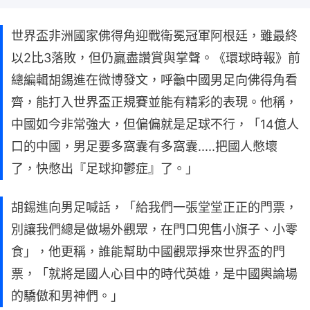
世界盃非洲國家佛得角迎戰衛冕冠軍阿根廷，雖最終
以2比3落敗，但仍贏盡讚賞與掌聲。《環球時報》前
總編輯胡錫進在微博發文，呼籲中國男足向佛得角看
齊，能打入世界盃正規賽並能有精彩的表現。他稱，
中國如今非常強大，但偏偏就是足球不行，「14億人
口的中國，男足要多窩囊有多窩囊.....把國人憋壞
了，快憋出『足球抑鬱症』了。」
胡錫進向男足喊話，「給我們一張堂堂正正的門票，
別讓我們總是做場外觀眾，在門口兜售小旗子、小零
食」，他更稱，誰能幫助中國觀眾掙來世界盃的門
票，「就將是國人心目中的時代英雄，是中國輿論場
的驕傲和男神們。」