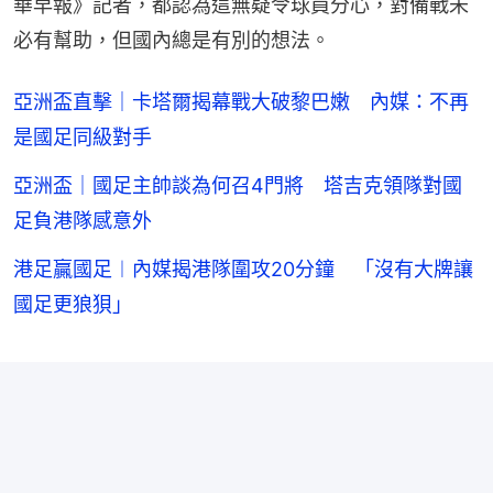
華早報》記者，都認為這無疑令球員分心，對備戰未
必有幫助，但國內總是有別的想法。
亞洲盃直擊｜卡塔爾揭幕戰大破黎巴嫩 內媒：不再
是國足同級對手
亞洲盃｜國足主帥談為何召4門將 塔吉克領隊對國
足負港隊感意外
港足贏國足︱內媒揭港隊圍攻20分鐘 「沒有大牌讓
國足更狼狽」