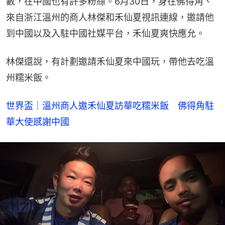
數，在中國也有許多粉絲。6月30日，身在佛得角、
來自浙江溫州的商人林傑和禾仙夏視訊連線，邀請他
到中國以及入駐中國社媒平台，禾仙夏爽快應允。
林傑還說，有計劃邀請禾仙夏來中國玩，帶他去吃溫
州糯米飯。
世界盃｜溫州商人邀禾仙夏訪華吃糯米飯　佛得角駐
華大使感謝中國