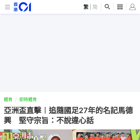
繁
|
简
體育
即時體育
亞洲盃直擊︱追隨國足27年的名記馬德
興 堅守宗旨：不說違心話