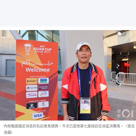
內地報道國足消息的名記者馬德興，今次已是他第七度採訪亞洲盃決賽周。（袁志
浩攝）