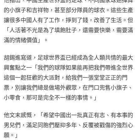
他指出，中國生產世界盃的足球、不同國家球迷揮舞
的小旗子和吉祥物，甚至部分隊員的球衣。這些生產
讓很多中國人有了工作，掙到了錢，改善了生活。但
「人活著不光是為了填飽肚子，還需要快樂，需要滿
滿的情緒價值」。
胡錫進寫道，足球世界盃已經成為全人類共情的最大
興奮點之一「我們的球隊如果能再把我們帶進全世界
這個一起狂歡的大派對，給我們一張堂堂正正的門
票，別讓我們總是做場外觀眾，在門口兜售小旗子、
小零食，那可是完全不一樣的事情。」
他文末感慨，「希望中國出一批真正有志、有本事的
男兒們，滿足同胞們壓抑多年、反覆被戳傷的強烈心
願。」