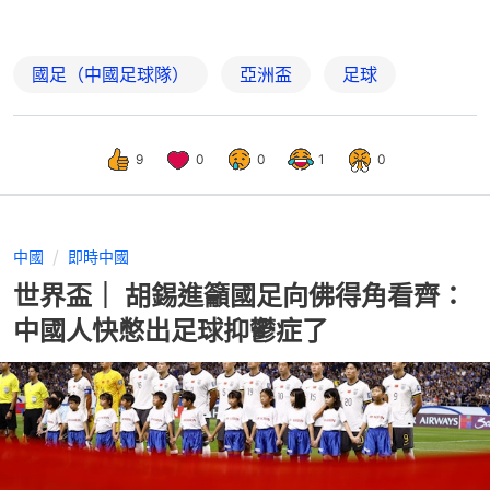
國足（中國足球隊）
亞洲盃
足球
9
0
0
1
0
中國
即時中國
世界盃｜ 胡錫進籲國足向佛得角看齊：
中國人快憋出足球抑鬱症了