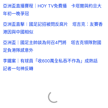
亞洲盃直播賽程｜HOY TV免費播 卡塔爾與約旦大
年初一晚爭冠
亞洲盃直擊︱國足記招被問反腐片 塔吉克：友賽香
港因與中國相似
亞洲盃｜國足主帥談為何召4門將 塔吉克領隊對國
足負港隊感意外
李鐵案｜有球員「收600萬全私吞不作為」成熱話
記者一句神反轉