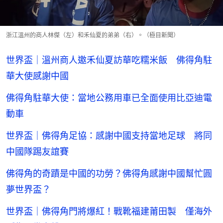
浙江溫州的商人林傑（左）和禾仙夏的弟弟（右）。（極目新聞）
世界盃｜溫州商人邀禾仙夏訪華吃糯米飯 佛得角駐
華大使感謝中國
佛得角駐華大使：當地公務用車已全面使用比亞迪電
動車
世界盃｜佛得角足協：感謝中國支持當地足球 將同
中國隊踢友誼賽
佛得角的奇蹟是中國的功勞？佛得角感謝中國幫忙圓
夢世界盃？
世界盃｜佛得角門將爆紅！戰靴福建莆田製 僅海外