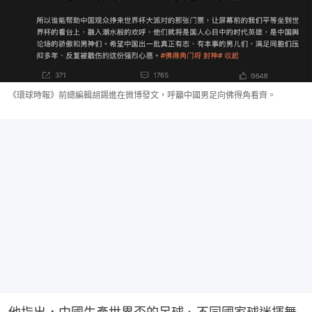
《環球時報》前總編輯胡錫進在微博發文，呼籲中國男足向佛得角看齊。