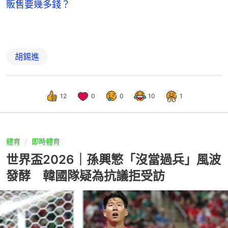
販售要幾多錢？
胡錫進
12
0
0
10
1
體育
即時體育
世界盃2026｜孫興慜「沒當過兵」風波
發酵 韓國隊疑為抗議拒受訪