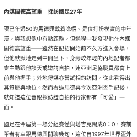
內媒間德高望重　採訪國足27年
現已年過50的馬德興戴着喼帽、是位打扮樸實的中年
漢，與我想像中有點距離，但過程中我發現他在內媒
間德高望重——雖然在記招開始前不久方進入會場，
但他默默地走到中間坐下，身旁較年輕的內地記者都
會主動跟他談天或邀請自拍，連亞洲足協職員都會上
前與他握手；外地傳媒亦嘗試相約訪問，從此看得出
其資歷與地位。然而看過馬德興今次亞洲盃手記後，
就知道這位會跟採訪證自拍的行家都有「可愛」一
面。
國足在今屆第一場分組賽僅與塔吉克踢成0：0，賽前
筆者有幸跟馬德興閒聊幾句，這位自1997年世界盃外