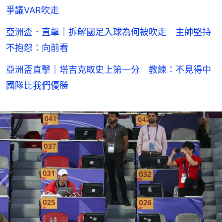
爭議VAR吹走
亞洲盃．直擊｜拆解國足入球為何被吹走 主帥堅持
不抱怨：向前看
亞洲盃直擊｜塔吉克取史上第一分 教練：不見得中
國隊比我們優勝