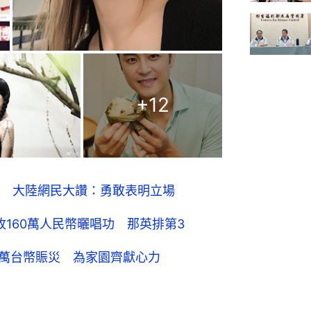
+
12
 大陸網民大讚：勇敢表明立場
收160萬人民幣曬唱功 那英排第3
0萬台幣賑災 為家園齊獻心力