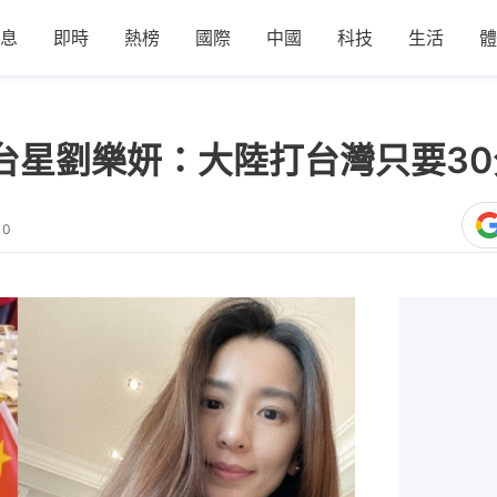
息
即時
熱榜
國際
中國
科技
生活
體
 台星劉樂妍：大陸打台灣只要3
10