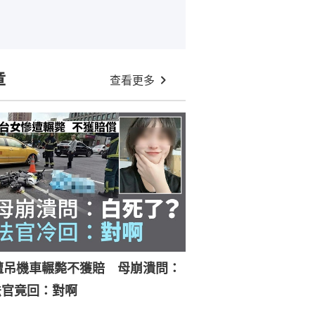
章
查看更多
遭吊機車輾斃不獲賠 母崩潰問：
法官竟回：對啊