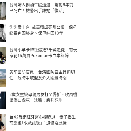
台灣婦人偷滷牛腱遭逮 驚揭6年前
已死亡！檢警出手讓她「復活」
剴剴案︱台1歲童遭虐死引公憤 保母
終審判囚終身、保母妹囚18年
台灣小羊卡牌社爆捲7千萬走佬 有玩
家花15萬買Pokémon卡血本無歸
美前國防官員：台灣國防自主具迫切
性 危時爭取盟友介入關鍵時間
2歲女童被母親男友打至骨折、吹風機
燙傷口虐死 法醫：應判死刑
台42歲網紅牙醫心梗驟逝 妻子揭生
前最後｢求救訊號｣：遺憾沒聽懂