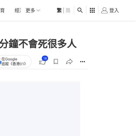
育
經濟
更多
01深圳
繁
觀點
|
简
健康
好食玩飛
登入
女
0分鐘不會死很多人
18
在Google
追蹤《香港01》