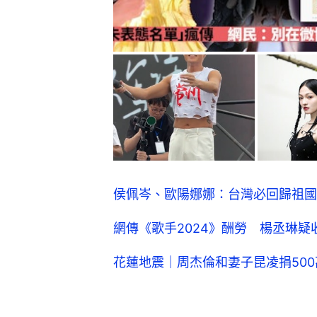
侯佩岑、歐陽娜娜：台灣必回歸祖國
網傳《歌手2024》酬勞 楊丞琳疑
花蓮地震｜周杰倫和妻子昆凌捐50