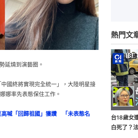
熱門文
勢延燒到演藝圈。
「中國終將實現完全統一」，大陸明星接
娜娜率先表態保住工作。
星高喊「回歸祖國」獲讚　「未表態名
台18歲女
白死了？