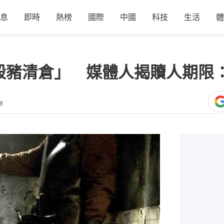
息
即時
熱榜
國際
中國
科技
生活
體
殺豬清倉」 媒體人揭贖人期限
8