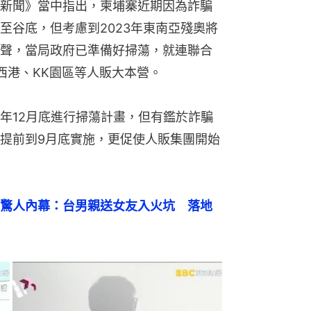
新聞》當中指出，柬埔寨近期因為詐騙
至谷底，但考慮到2023年東南亞殘奧將
聲，當局政府已準備好掃蕩，就連聯合
西港、KK園區等人販大本營。
年12月底進行掃蕩計畫，但有鑑於詐騙
提前到9月底實施，更促使人販集團開始
驚人內幕：台男親送女友入火坑　落地