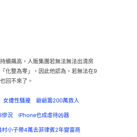
持續飆高，人販集團若無法無法出清房
「化整為零」，因此他認為，若無法在9
也回不來了。
 女遭性騷擾 爺爺籌200萬救人
慘況 iPhone也成虐待凶器
農村小子帶4萬去菲律賓2年變富商