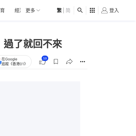
育
經濟
更多
01深圳
繁
觀點
|
简
健康
好食玩飛
登入
女
：過了就回不來
59
在Google
追蹤《香港01》