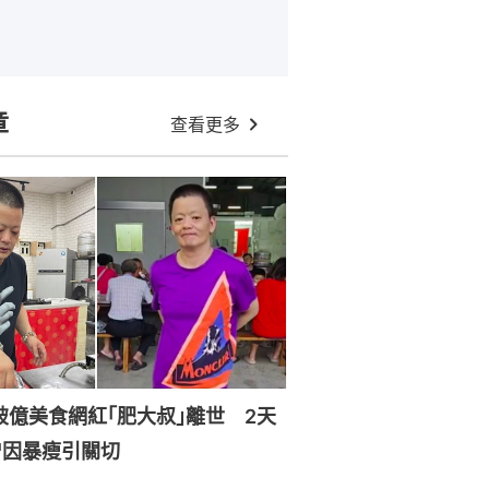
章
查看更多
破億美食網紅｢肥大叔｣離世 2天
曾因暴瘦引關切