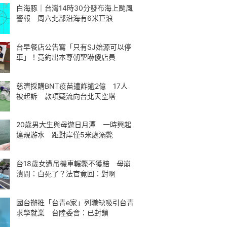
白海豚｜台灣14時30分發布海上颱風
警報 周六北部沿海有6米巨浪
台早餐店公告寫「只有SJ始源可以停
車」！竟釣出本尊朝聖嚇傻店員
慈濟採購BNT疫苗遭詐逾2億 17人
被起訴 款項疑流向台北天空塔
20歲男大生與母遊日月潭 一時興起
違規游水 距對岸僅5米處溺斃
台18歲女遭吊機車輾斃不獲賠 母崩
潰問：白死了？法官竟回：對啊
國台辦推「台青e家」列職缺吸引台青
求學就業 台陸委會：已封鎖