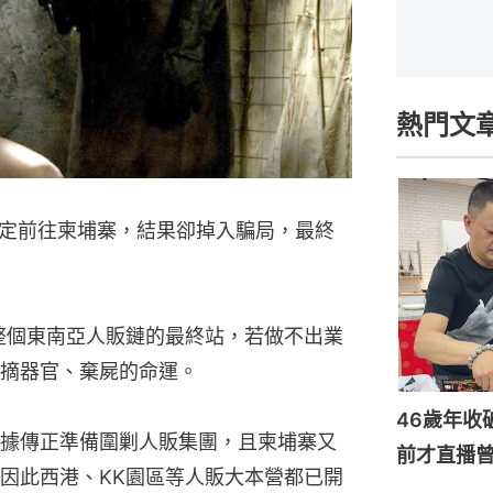
熱門文
定前往柬埔寨，結果卻掉入騙局，最終
整個東南亞人販鏈的最終站，若做不出業
摘器官、棄屍的命運。
46歲年收
據傳正準備圍剿人販集團，且柬埔寨又
前才直播
因此西港、KK園區等人販大本營都已開