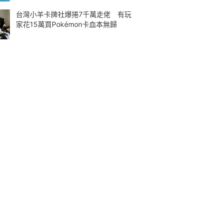
台灣小羊卡牌社爆捲7千萬走佬 有玩
家花15萬買Pokémon卡血本無歸