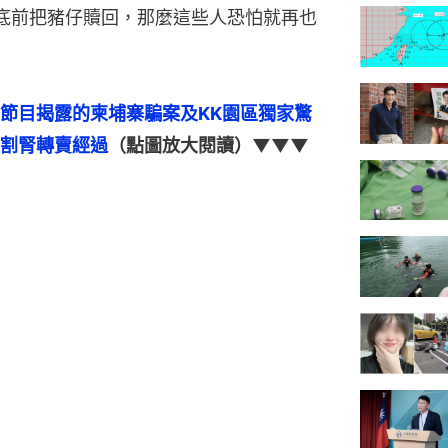
底前把豬仔贖回，那麼這些人恐怕就再也
節目揭露的柬埔寨騙案及KK園區獨家驚
割腎轉賣經過
（點圖放大閱讀）▼▼▼