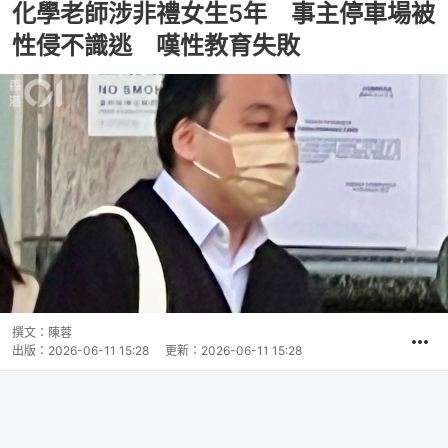
化學老師涉非禮女生5年 事主停車場被
性侵不識逃 嘆性教育失敗
撰文：
陳蓉
出版：
2026-06-11 15:28
更新：
2026-06-11 15:28