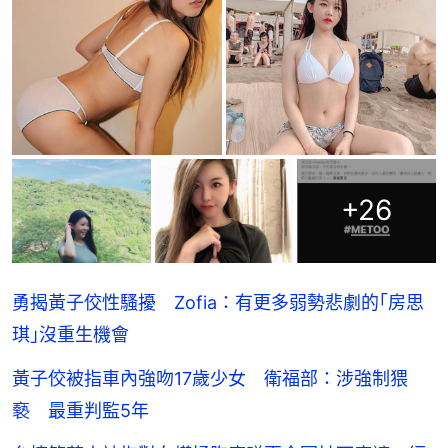
+
26
勇揭黃子佼性騷擾 Zofia：有更多弱勢悲劇的｢房思
琪｣沒重生機會
黃子佼被指車內強吻17歲少女 衛福部：涉強制猥
褻 最重判監5年