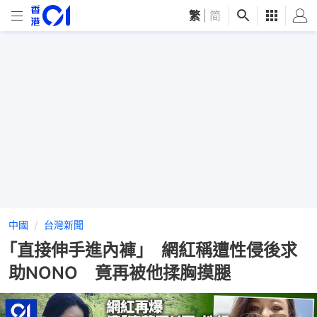
繁
|
简
中國
台灣新聞
｢直接伸手進內褲｣ 網紅稱遭性侵後求
助NONO 竟再被他揉胸摸腿