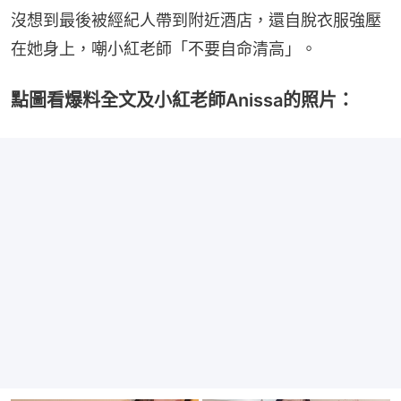
沒想到最後被經紀人帶到附近酒店，還自脫衣服強壓
在她身上，嘲小紅老師「不要自命清高」。
點圖看爆料全文及小紅老師Anissa的照片：