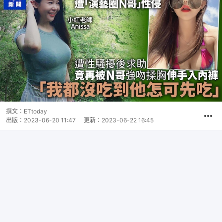
撰文：
ETtoday
出版：
2023-06-20 11:47
更新：
2023-06-22 16:45