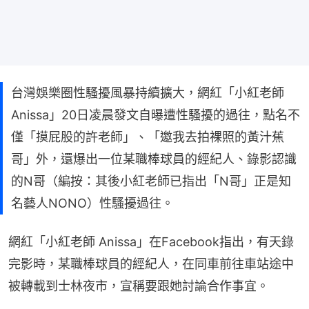
台灣娛樂圈性騷擾風暴持續擴大，網紅「小紅老師
Anissa」20日凌晨發文自曝遭性騷擾的過往，點名不
僅「摸屁股的許老師」、「邀我去拍裸照的黃汁蕉
哥」外，還爆出一位某職棒球員的經紀人、錄影認識
的N哥（編按：其後小紅老師已指出「N哥」正是知
名藝人NONO）性騷擾過往。
網紅「小紅老師 Anissa」在Facebook指出，有天錄
完影時，某職棒球員的經紀人，在同車前往車站途中
被轉載到士林夜市，宣稱要跟她討論合作事宜。