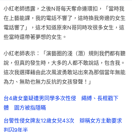
小紅老師透露，之後N哥每天奪命連環扣，「當時我
在上藝能課，我的電話不響了，這時換我旁邊的女生
電話響了」，這才知道原來N哥同時攻很多女生，這
些當時還帶著夢想的女生。
小紅老師表示：「演藝圈的淺（潛）規則我們都有聽
說，但真的發生時，大多的人都不敢說話，包含我。
這次我選擇藉由此次風波勇敢站出來為那個當年無能
為力、無助也無力反抗的女孩發聲！」
台4歲女童疑遭男同學多次性侵 繩縛、長棍戳下
體 園方被指隱瞞
台警性侵女牌友12歲女兒43次 辯稱女方主動要求
判囚9年半