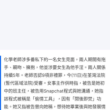
化學老師涉多番私下約一名女生見面，兩人期間有拖
手、親吻、擁抱，他並涉要女生為他手淫。兩人關係
持續5年。老師否認9項非禮罪，今(11日)在荃灣法院
(暫代區域法院)受審。女事主作供時指，被告是她初
中的班主任，被告用Snapchat程式與她溝通，她指
該程式被稱是「偷情工具」，因有「閱後即焚」功
能。她又指被告曾向她稱，想待她畢業後與她發展情