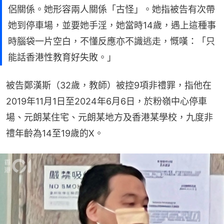
侶關係。她形容兩人關係「古怪」。她指被告有次帶
她到停車場，並要她手淫，她當時14歲，遇上這種事
時腦袋一片空白，不懂反應亦不識逃走，慨嘆：「只
能話香港性教育好失敗。」
被告鄭漢斯（32歲，教師）被控9項非禮罪，指他在
2019年11月1日至2024年6月6日，於粉嶺中心停車
場、元朗某住宅、元朗某地方及香港某學校，九度非
禮年齡為14至19歲的X。