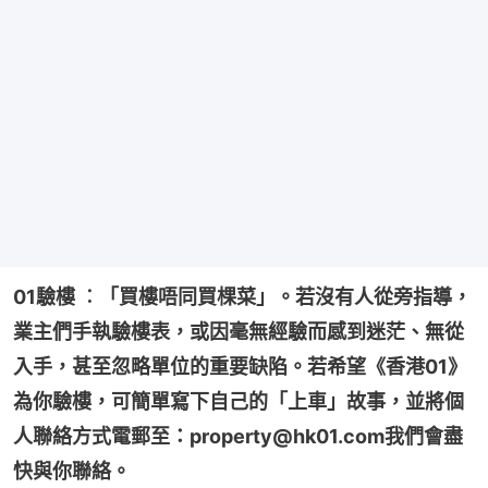
01驗樓 ︰「買樓唔同買棵菜」。若沒有人從旁指導，
業主們手執驗樓表，或因毫無經驗而感到迷茫、無從
入手，甚至忽略單位的重要缺陷。若希望《香港01》
為你驗樓，可簡單寫下自己的「上車」故事，並將個
人聯絡方式電郵至：property@hk01.com我們會盡
快與你聯絡。