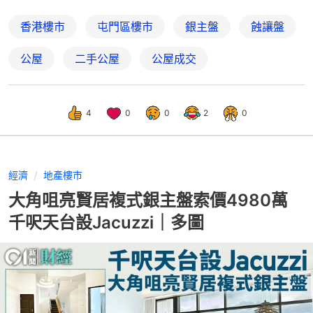
香港樓市
屯門區樓市
銀主盤
蝕讓盤
公屋
二手公屋
公屋成交
4
0
0
2
0
經濟
地產樓市
大角咀亮賢居複式銀主盤索價4980萬
千呎天台設Jacuzzi｜多圖