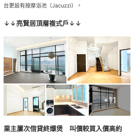
台更設有按摩浴池（Jacuzzi）。
↓↓亮賢居頂層複式戶↓↓
+
11
業主屢次借貸終爆煲 叫價較買入價高約