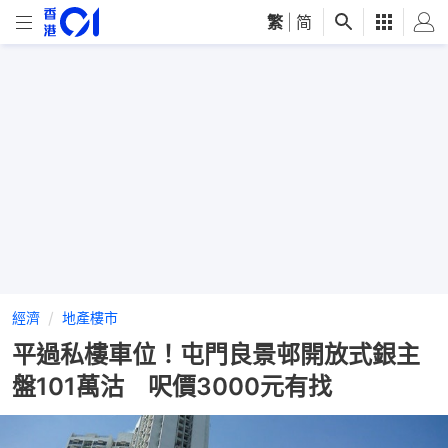
繁
|
简
經濟
地產樓市
平過私樓車位！屯門良景邨開放式銀主
盤101萬沽 呎價3000元有找