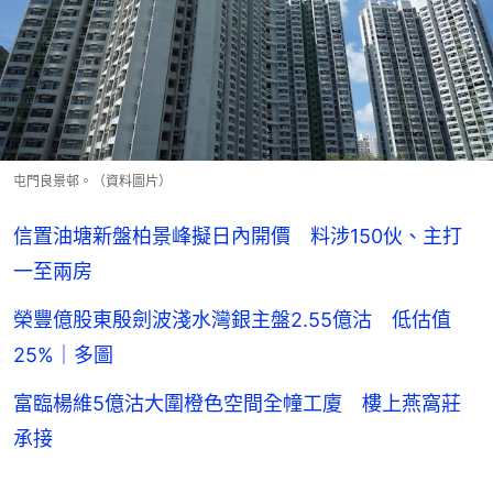
屯門良景邨。（資料圖片）
信置油塘新盤柏景峰擬日內開價 料涉150伙、主打
一至兩房
榮豐億股東殷劍波淺水灣銀主盤2.55億沽 低估值
25%｜多圖
富臨楊維5億沽大圍橙色空間全幢工廈 樓上燕窩莊
承接