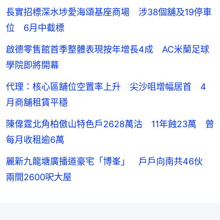
長實招標深水埗愛海頌基座商場 涉38個舖及19停車
位 6月中截標
啟德零售館首季整體表現按年增長4成 AC米蘭足球
學院即將開幕
代理：核心區舖位空置率上升 尖沙咀增幅居首 4
月商舖租賃平穩
陳偉霆北角柏傲山特色戶2628萬沽 11年蝕23萬 曾
每月收租逾6萬
麗新九龍塘廣播道豪宅「博峯」 戶戶向南共46伙
兩間2600呎大屋