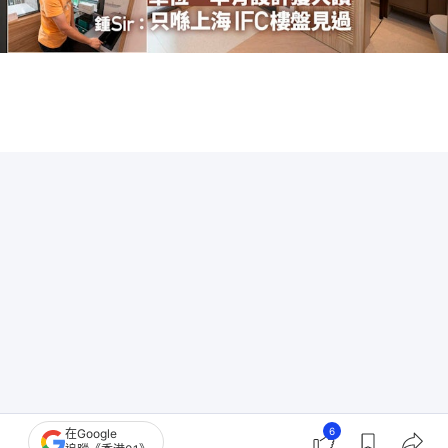
6
在Google