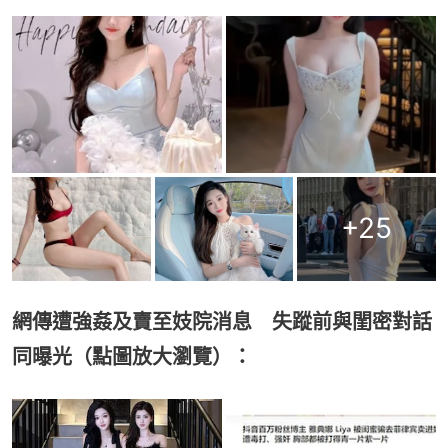
+
25
網傳遭強姦及賣至妓院消息 失蹤前與閨密對話
同曝光（點圖放大瀏覽）：