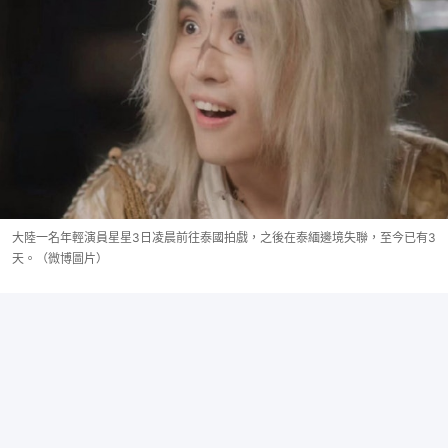
大陸一名年輕演員星星3日凌晨前往泰國拍戲，之後在泰緬邊境失聯，至今已有3
天。（微博圖片）