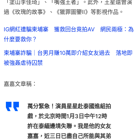
「塗山李佳琦」、「嘴強王者」。此外，王星還曾演
過《玫瑰的故事》、《獵罪圖鑒II》等影視作品。
IG網紅遭騙柬埔寨 獲救回台竟拍AV 網民兩極：為
什麼要救你？
柬埔寨詐騙｜台男月賺10萬即介紹女友過去 落地即
被強姦虐待囚禁
嘉嘉文章稱：
萬分緊急！演員星星赴泰國進組拍
戲，於北京時間1月3日中午12時
許在泰緬邊境失聯。我是他的女友
嘉嘉，近三日已盡自己所能與其弟