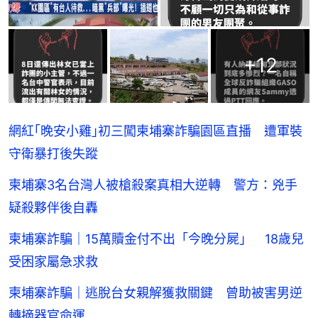
+
12
網紅｢晚安小雞｣初三闖柬埔寨詐騙園區直播 遭軍裝
守衛暴打後失蹤
柬埔寨3名台灣人被槍殺案真相大逆轉 警方：兇手
疑殺夥伴後自轟
柬埔寨詐騙｜15萬贖金付不出「今晚分屍」 18歲兒
受困家屬急求救
柬埔寨詐騙｜逃脫台女親解獲救關鍵 曾助被害男逆
轉摘器官命運