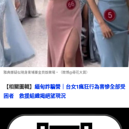
雅典娜疑似現身柬埔寨金貝娛樂場。（微博@尋花大賞）
【相關圖輯】
緬甸詐騙營｜台女1瘋狂行為害慘全部受
困者　救援組織揭絕望現況