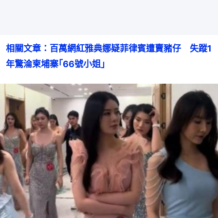
相關文章：百萬網紅雅典娜疑菲律賓遭賣豬仔　失蹤1
年驚淪柬埔寨｢66號小姐｣