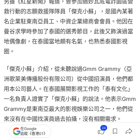
另據《紅星新聞》報道，曾參加過妙瓦底電詐園區營
救行動的志願救援隊隊員「傑克小蘇」，是國內某著
名企業駐東南亞員工、中資企業總商會會員。他因在
曼谷求學時參加了泰國的選秀節目，此後又飾演過當
地偶像劇，在泰國當地頗有名氣，也熟悉泰國影視
圈。
「傑克小蘇」介紹，從未聽說過Gmm Grammy（亞
洲歌萊美傳播股份有限公司）從中國招演員，他們都
用本公司藝人。在泰國展開影視工作的「泰有文化」
一名負責人證實了「傑克小蘇」的說法。他表示Gmm 
Grammy是東南亞最大的影視娛樂公司之一，他們從
來沒有在中國找演員過去拍攝，沒有相關需求。
24
在Google
追蹤《香港01》