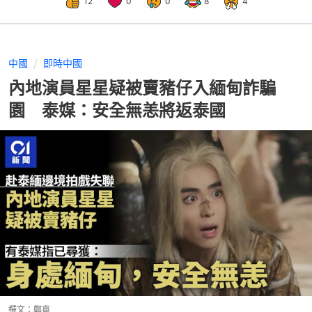
12
0
0
8
4
中國
即時中國
內地演員星星疑被賣豬仔入緬甸詐騙
園 泰媒：安全無恙將返泰國
撰文：
鄭寧