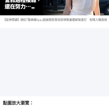
【延伸閱讀】網紅｢雅典娜liya｣疑被閨密賣到菲律賓兼遭綁架虐打 知情人曝真相
點圖放大瀏覽：