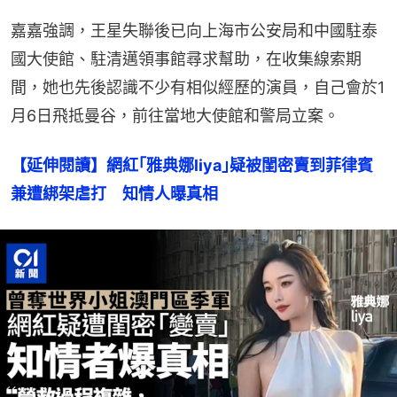
嘉嘉強調，王星失聯後已向上海市公安局和中國駐泰
國大使館、駐清邁領事館尋求幫助，在收集線索期
間，她也先後認識不少有相似經歷的演員，自己會於1
月6日飛抵曼谷，前往當地大使館和警局立案。
【延伸閱讀】網紅｢雅典娜liya｣疑被閨密賣到菲律賓
兼遭綁架虐打　知情人曝真相