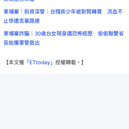
柬埔寨｜前資深警：台殘疾少年被割腎轉賣 流血不
止慘遭丟棄路邊
柬埔寨詐騙｜30歲台女現身講恐怖經歷 偷偷聯繫省
長始獲軍警救出
【本文獲
「ETtoday」
授權轉載。】