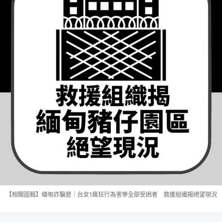
【相關圖輯】緬甸詐騙營｜台女1瘋狂行為害慘全部受困者 救援組織揭絕望現況