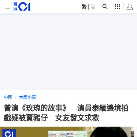
繁
|
简
中國
大國小事
曾演《玫瑰的故事》 演員泰緬邊境拍
戲疑被賣豬仔 女友發文求救