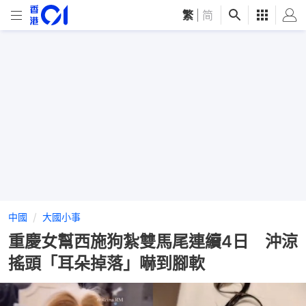
繁
|
简
中國
大國小事
重慶女幫西施狗紮雙馬尾連續4日 沖涼
搖頭「耳朵掉落」嚇到腳軟