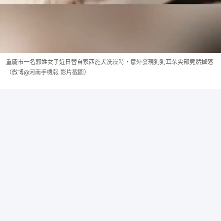
重慶市一名郭姓女子近日替自家西施犬洗澡時，意外發現狗狗耳朵尖部竟然掉落
（微博@河南手機報 影片截圖）