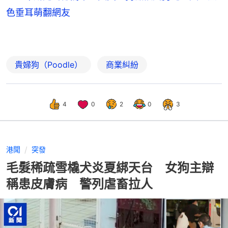
色垂耳萌翻網友
貴婦狗（Poodle）
商業糾紛
4
0
2
0
3
港聞
突發
毛髮稀疏雪橇犬炎夏綁天台 女狗主辯
稱患皮膚病 警列虐畜拉人