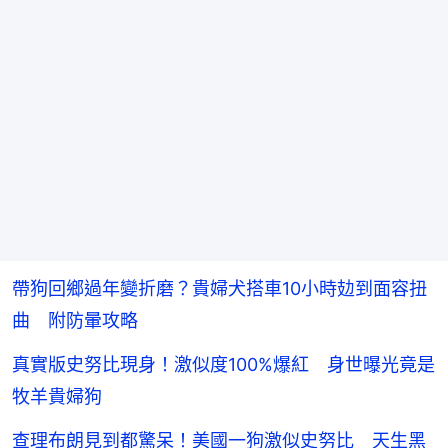
帶狗回鄉過年變折磨？貴婦犬搭車10小時攰到面容扭
曲 附防暈攻略
真實版史努比現身！激似度100%爆紅 身世曝光竟是
牧羊貴婦狗
查理布朗見到都驚呆！美國一狗激似史努比 天生黑