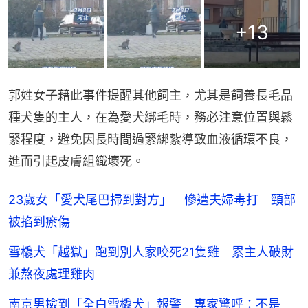
+
13
郭姓女子藉此事件提醒其他飼主，尤其是飼養長毛品
種犬隻的主人，在為愛犬綁毛時，務必注意位置與鬆
緊程度，避免因長時間過緊綁紥導致血液循環不良，
進而引起皮膚組織壞死。
23歲女「愛犬尾巴掃到對方」 慘遭夫婦毒打 頸部
被掐到瘀傷
雪橇犬「越獄」跑到別人家咬死21隻雞 累主人破財
兼熬夜處理雞肉
南京男撿到「全白雪橇犬」報警 專家驚呼：不是