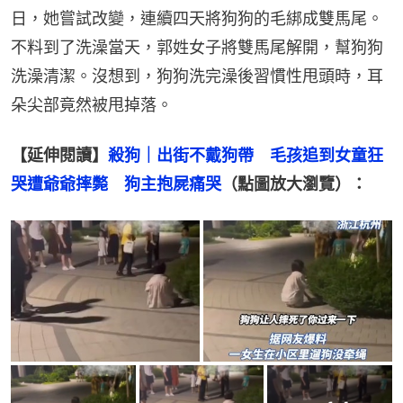
日，她嘗試改變，連續四天將狗狗的毛綁成雙馬尾。
不料到了洗澡當天，郭姓女子將雙馬尾解開，幫狗狗
洗澡清潔。沒想到，狗狗洗完澡後習慣性甩頭時，耳
朵尖部竟然被甩掉落。
【延伸閱讀】
殺狗｜出街不戴狗帶　毛孩追到女童狂
哭遭爺爺摔斃　狗主抱屍痛哭
（點圖放大瀏覽）：