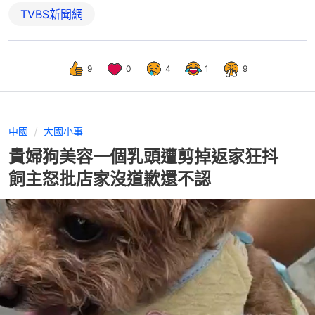
TVBS新聞網
9
0
4
1
9
中國
大國小事
貴婦狗美容一個乳頭遭剪掉返家狂抖
飼主怒批店家沒道歉還不認