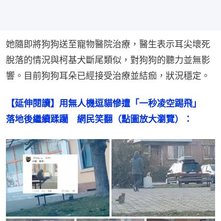
她隨即將狗狗送至寵物醫院治療，醫生表示耳尖壞死
脫落的情況與柯基犬斷尾類似，對狗狗的聽力並無影
響。目前狗狗耳朵已經接受治療並結痂，狀況穩定。
【延伸閱讀】用無人機逗貓慘遭「一秒凌空踢飛」　
落地後繼續蹂躪　網民笑翻（點圖放大瀏覽）：