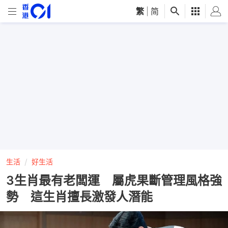
繁
|
简
生活
好生活
3生肖最有老闆運 屬虎果斷管理風格強
勢 這生肖擅長激發人潛能