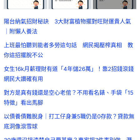
陽台納氣招財秘訣 3大財富植物擺對旺財運貴人氣
｜附懶人養法
上班最怕聽到能者多勞這句話 網民揭壓榨真相 教
你這招擺脫不公
女生16k月薪理財有道「4年儲26萬」！靠2招錢滾錢
網民大讚確有用
對方是真有錢還是空心老倌？不用看名錶、手袋「15
特徵」看出馬腳
以債養債難脫身｜打工仔身兼5職仍是0存款？貸款無
底洞像滾雪球