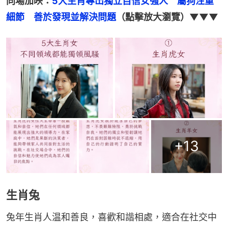
同場加映：
5大生肖專出獨立自信女強人　屬狗注重
細節　善於發現並解決問題
（點擊放大瀏覽）▼▼▼
+
13
生肖兔
兔年生肖人温和善良，喜歡和諧相處，適合在社交中