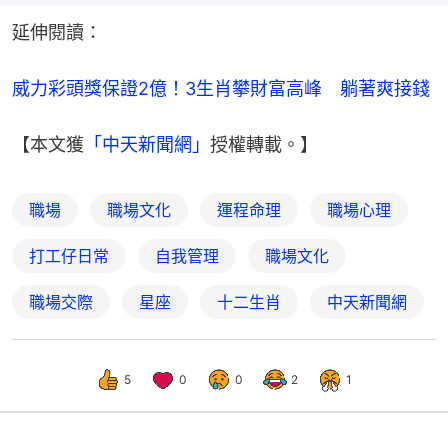
延伸閱讀：
威力彩頭獎保證2億！3生肖攀財富高峰　躺著爽接錢
【本文獲
「中天新聞網」
授權轉載。】
職場
職場文化
運程命理
職場心理
打工仔日常
自我管理
職場文化
職場交際
星座
十二生肖
中天新聞網
5
0
0
2
1