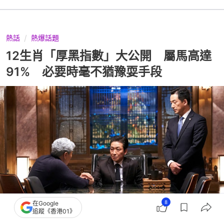
熱話
熱爆話題
12生肖「厚黑指數」大公開 屬馬高達
91% 必要時毫不猶豫耍手段
8
在Google
追蹤《香港01》
撰文：
星座屋