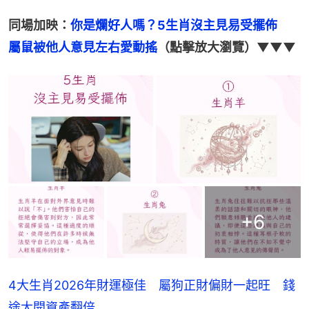
同場加映：
你是爛好人嗎？5生肖沒主見易受擺佈　
屬鼠被他人意見左右愛動搖
（點擊放大瀏覽）▼▼▼
+
6
4大生肖2026年財運極佳 屬狗正財偏財一起旺 錢
途大開資產翻倍