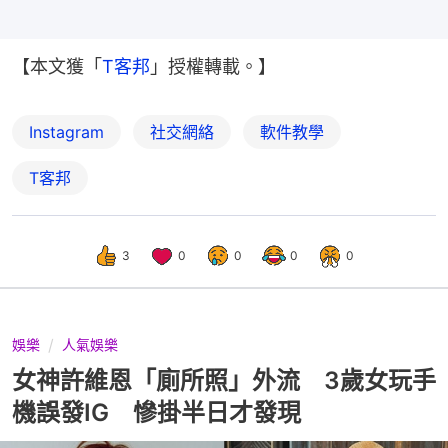
【本文獲「
T客邦
」授權轉載。】
Instagram
社交網絡
軟件教學
T客邦
3
0
0
0
0
娛樂
人氣娛樂
女神許維恩「廁所照」外流 3歲女玩手
機誤發IG 慘掛半日才發現