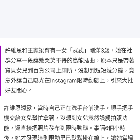
許維恩和王家梁育有一女「忒忒」剛滿3歲，她在社
群分享一段讓她哭笑不得的烏龍插曲，原本只是帶著
寶貝女兒到百貨公司上廁所，沒想到短短幾分鐘，竟
意外讓自己曝光在Instagram限時動態上，引來大批
好友關心。
許維恩透露，當時自己正在洗手台前洗手，順手把手
機交給女兒幫忙拿著，沒想到女兒竟然誤觸拍照功
能，還直接把照片發布到限時動態。事隔6個小時
後，她才發現這則限動早已默默掛在線上，讓她當場