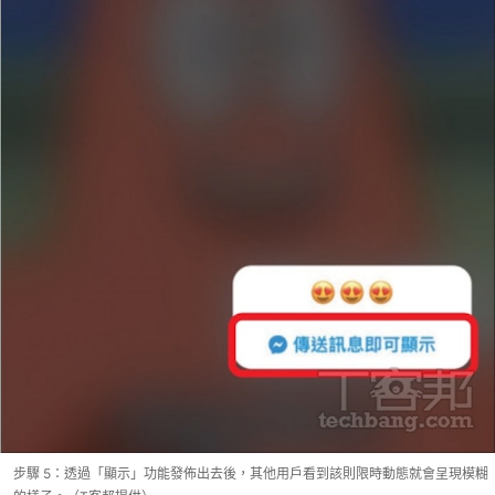
步驟 5：透過「顯示」功能發佈出去後，其他用戶看到該則限時動態就會呈現模糊