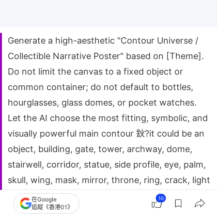
Generate a high-aesthetic "Contour Universe /
Collectible Narrative Poster" based on [Theme].
Do not limit the canvas to a fixed object or
common container; do not default to bottles,
hourglasses, glass domes, or pocket watches.
Let the AI choose the most fitting, symbolic, and
visually powerful main contour 鈥?it could be an
object, building, gate, tower, archway, dome,
stairwell, corridor, statue, side profile, eye, palm,
skull, wing, mask, mirror, throne, ring, crack, light
curtain, shadow, geometric structure, spatial
10
在Google
追蹤《香港01》
cross-section, stage frame, or abstract symbol.