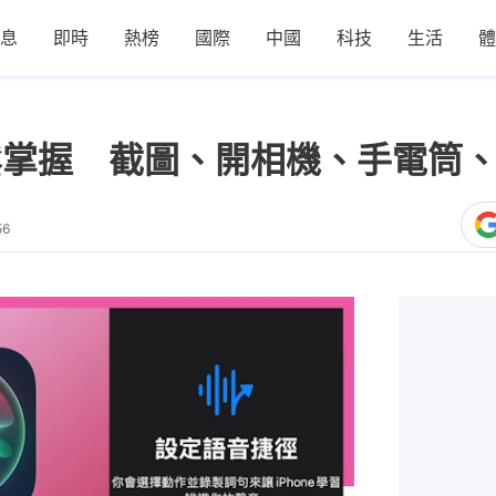
息
即時
熱榜
國際
中國
科技
生活
體
徑輕鬆掌握 截圖、開相機、手電筒
56