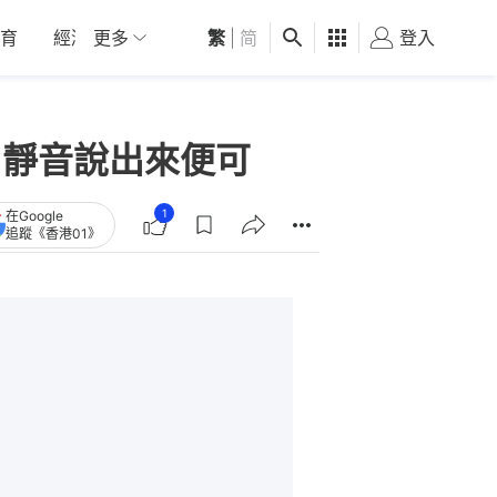
育
經濟
更多
01深圳
繁
觀點
|
简
健康
好食玩飛
登入
女
、靜音說出來便可
1
在Google
追蹤《香港01》