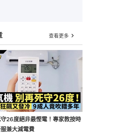
章
查看更多
守26度絕非最慳電！專家教按時
舒服兼大減電費