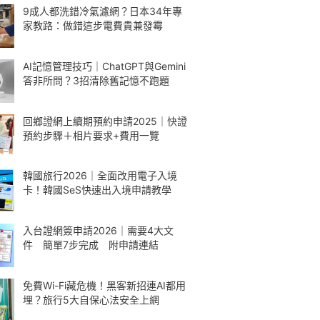
9成人都洗錯冷氣濾網？日本34年專
家教路：做錯這步電費貴兼發霉
AI記憶管理技巧｜ChatGPT與Gemini
答非所問？3招清除舊記憶不跑題
回鄉證網上續期預約申請2025｜快證
預約步驟＋相片要求+費用一覽
韓國旅行2026｜全面改用電子入境
卡！韓國SeS快速出入境申請教學
入台證網簽申請2026｜需要4大文
件 簡單7步完成 附申請連結
免費Wi-Fi藏危機！黑客新招連AI都用
埋？旅行5大自保心法安全上網