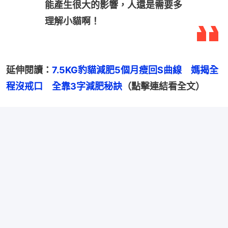
能產生很大的影響，人還是需要多
理解小貓啊！
延伸閱讀：
7.5KG豹貓減肥5個月瘦回S曲線　媽揭全
程沒戒口　全靠3字減肥秘訣
（點擊連結看全文）