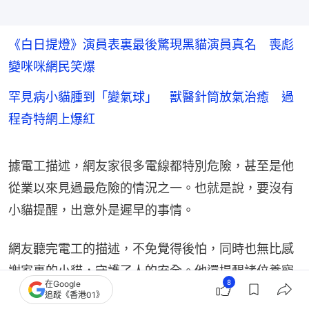
《白日提燈》演員表裏最後驚現黑貓演員真名 喪彪
變咪咪網民笑爆
罕見病小貓腫到「變氣球」 獸醫針筒放氣治癒 過
程奇特網上爆紅
據電工描述，網友家很多電線都特別危險，甚至是他
從業以來見過最危險的情況之一。也就是說，要沒有
小貓提醒，出意外是遲早的事情。
網友聽完電工的描述，不免覺得後怕，同時也無比感
謝家裏的小貓，守護了人的安全。他還提醒諸位養寵
8
在Google
人：
追蹤《香港01》