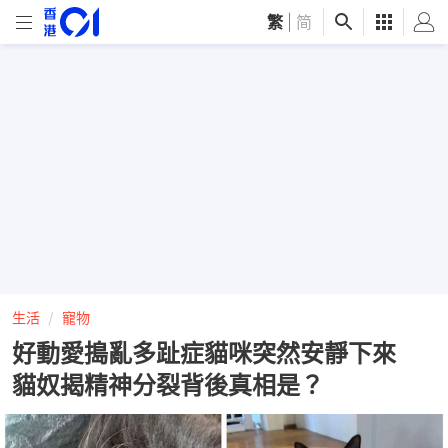
繁
|
简
生活
寵物
好動愛搗亂多趾症貓咪突然安靜下來
貓奴揭精神分裂背後真相是？