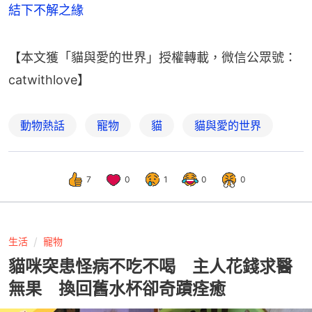
結下不解之緣
【本文獲「貓與愛的世界」授權轉載，微信公眾號：
catwithlove】
動物熱話
寵物
貓
貓與愛的世界
7
0
1
0
0
生活
寵物
貓咪突患怪病不吃不喝 主人花錢求醫
無果 換回舊水杯卻奇蹟痊癒