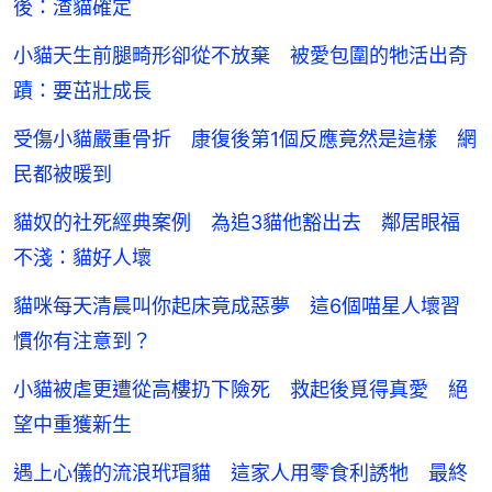
後：渣貓確定
小貓天生前腿畸形卻從不放棄 被愛包圍的牠活出奇
蹟：要茁壯成長
受傷小貓嚴重骨折 康復後第1個反應竟然是這樣 網
民都被暖到
貓奴的社死經典案例 為追3貓他豁出去 鄰居眼福
不淺：貓好人壞
貓咪每天清晨叫你起床竟成惡夢 這6個喵星人壞習
慣你有注意到？
小貓被虐更遭從高樓扔下險死 救起後覓得真愛 絕
望中重獲新生
遇上心儀的流浪玳瑁貓 這家人用零食利誘牠 最終