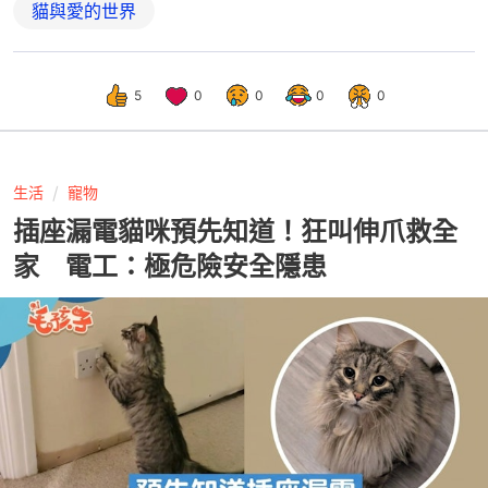
貓與愛的世界
5
0
0
0
0
生活
寵物
插座漏電貓咪預先知道！狂叫伸爪救全
家 電工：極危險安全隱患