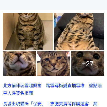
+
27
北方貓咪玩雪超興奮 踏雪尋梅變直插雪堆 盤點喵
星人爆笑名場面
長城出現貓咪「保安」！靠肥美賣萌俘虜遊客 網