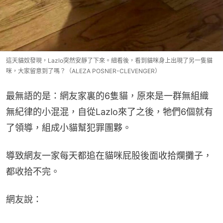
這天貓奴發現，Lazlo突然安靜了下來。細看後，看到貓咪身上出現了另一隻貓
咪，大家留意到了嗎？（ALEZA POSNER-CLEVENGER）
最無語的是：網友家裏的6隻貓，原來是一群無組織
無紀律的小混混，自從Lazlo來了之後，牠們6個就有
了領導，組成小貓幫犯罪團夥。
導致網友一家每天都追在貓咪屁股後面收拾爛攤子，
都收拾不完。
網友說：