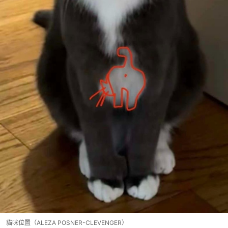
貓咪位置（ALEZA POSNER-CLEVENGER）