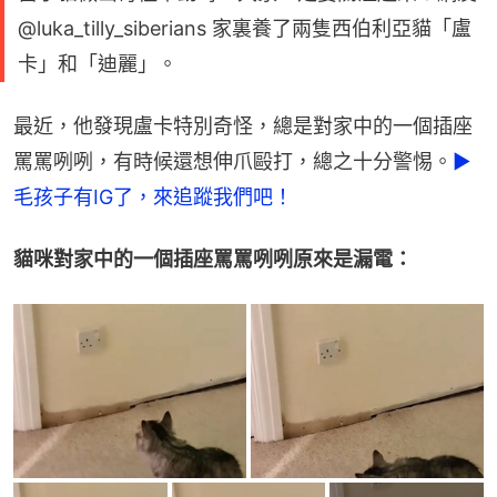
@luka_tilly_siberians 家裏養了兩隻西伯利亞貓「盧
卡」和「迪麗」。
最近，他發現盧卡特別奇怪，總是對家中的一個插座
罵罵咧咧，有時候還想伸爪毆打，總之十分警惕。
►
毛孩子有IG了，來追蹤我們吧！
貓咪對家中的一個插座罵罵咧咧原來是漏電：