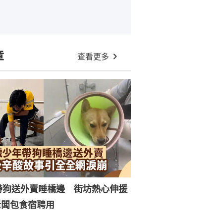
章
查看更多
帶狗送外賣睡橋邊 街坊熱心伸援
老闆包食宿聘用