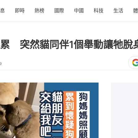
息
即時
熱榜
國際
中國
科技
生活
體
累 突然貓同伴1個舉動讓牠脫
9