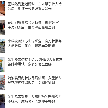
肥貓熱到迷迷糊糊 主人單手拎入冷
氣房 毛孩一秒雙眼驚喜發光
花店狗認真聽尋犬特徵 8日後竟帶
走失狗返店 重聚畫面暖爆全網
小貓被困江心生命垂危 官方特批無
人機救援 暖心一幕獲無數點讚
帶毛孩去婚禮！ClubONE 6大寵物友
善婚禮場地 窩心配套全面睇
流浪貓喪彪特技踢飛紗窗 入屋搶劫
見空糧碗嫌窮即走 令網民笑翻
金毛為求撫摸 特意叼拖鞋塞嘴證明
不咬人 成功吸引人類伸手擼狗