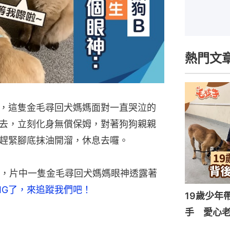
熱門文
，這隻金毛尋回犬媽媽面對一直哭泣的
去，立刻化身無償保姆，對著狗狗親親
趕緊腳底抹油開溜，休息去囉。
，片中一隻金毛尋回犬媽媽眼神透露著
IG了，來追蹤我們吧！
19歲少年
手 愛心