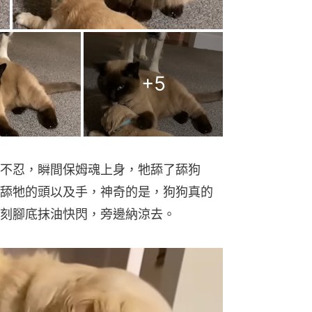
+
5
不忍，瞬間保姆魂上身，牠舔了舔狗
舔牠的頭以及手，神奇的是，狗狗真的
刻腳底抹油快閃，旁邊納涼去。