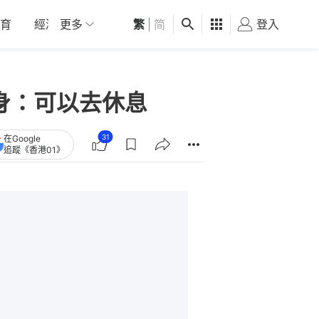
育
經濟
更多
01深圳
繁
觀點
|
简
健康
好食玩飛
登入
女
身：可以去休息
31
在Google
追蹤《香港01》