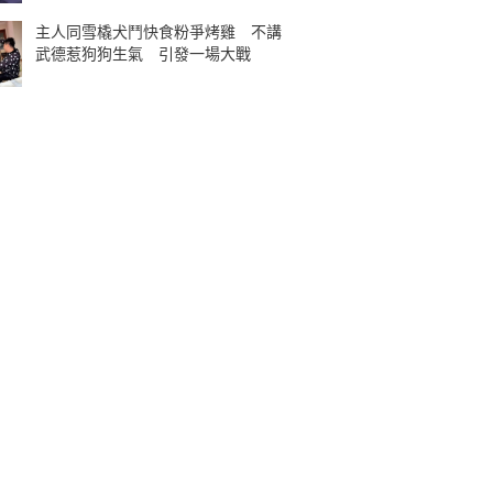
主人同雪橇犬鬥快食粉爭烤雞 不講
武德惹狗狗生氣 引發一場大戰