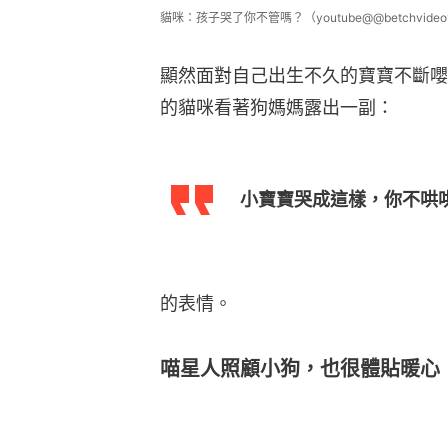
貓咪：孩子哭了你不管嗎？（youtube@@betchvideo
顯然面對自己出生不久的寶寶不斷嚶
的貓咪看著狗媽媽露出一副：
小寶寶哭成這樣，你不哄
的表情。
喵星人照顧小狗，也很體貼暖心