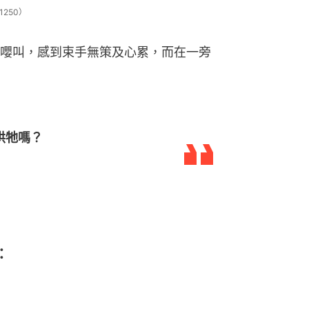
1250）
嚶叫，感到束手無策及心累，而在一旁
哄牠嗎？
：