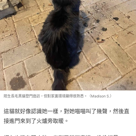
陌生長毛黑貓登門造訪，但對家裏環境顯得很熟悉。（Madison S.）
這貓就好像認識她一樣，對她喵喵叫了幾聲，然後直
接進門來到了火爐旁取暖。