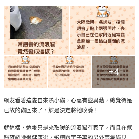
+
4
網友看着這隻自來熟小貓，心裏有些異動，總覺得是
已故的貓回來了，於是決定將牠收養！
就這樣，這隻只是來取暖的流浪貓有家了，而且在獸
醫確認牠很健康後，飛速跟宅子裏的另外兩隻貓見