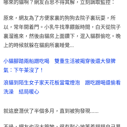
哪來的貓啊？網友百思不得其解，立刻調取監控：
原來，網友為了方便家裏的狗狗去院子裏玩耍，所
以，常年開着門。小乳牛找準餵飯時間，白天從院子
裏溜進來，然後由貓房上面鑽下，混入貓群偷吃。晚
上的時候就躲在貓廁所裏睡覺…
小貓腳踏兩船蹭吃喝 雙重生活被揭穿後還大發脾
氣：下午茶沒了！
浪貓到陌生女子家天花板當電燈泡 蹭吃蹭喝還偷看
洗澡 結局暖心
就這麼潛伏了半個多月，直到被狗發現……
不過，網友也沒太管牠，很有耐心地等着貓貓自己暴