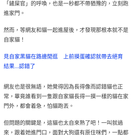
「鏟屎官」的呼喚，也是一秒都不帶猶豫的，立刻跑
進家門。
然而，等網友和貓一起進屋後，才發現那根本就不是
自家貓！
見自家黑貓在路邊閒逛 上前摸蛋確認就帶去絕育
結果...認錯了
網友也是很無語，她覺得因為長得像而認錯貓也正
常，畢竟誰看到一隻跟自家貓長得一摸一樣的貓在家
門外，都會着急，怕貓跑丟。
但問題的關鍵是，這貓也太自來熟了吧！一叫就過
來，跟着她進門口，面對大狗還有原住咪們，一點都