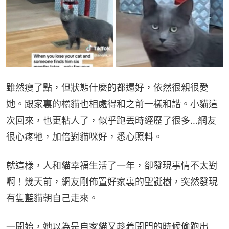
雖然瘦了點，但狀態什麼的都還好，依然很親很愛
她。跟家裏的橘貓也相處得和之前一樣和諧。小貓這
次回來，也更粘人了，似乎跑丟時經歷了很多…網友
很心疼牠，加倍對貓咪好，悉心照料。
就這樣，人和貓幸福生活了一年，卻發現事情不太對
啊！幾天前，網友剛佈置好家裏的聖誕樹，突然發現
有隻藍貓朝自己走來。
一開始，她以為是自家貓又趁着開門的時候偷跑出