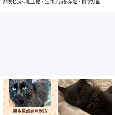
網友也沒有阻止牠，坐到了貓貓旁邊，偷偷打量。