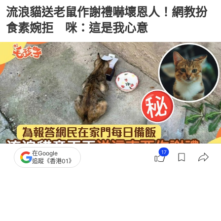
流浪貓送老鼠作謝禮嚇壞恩人！網教扮
食素婉拒 咪：這是我心意
17
在Google
追蹤《香港01》
撰文：
擼貓教授
出版：
2026-05-17 12:00
更新：
2026-05-17 12:00