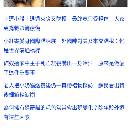
幸運小貓｜逃過火災又墜樓 最終竟只受輕傷 大家
更為牠眾籌療傷
小紅書變身國際貓咪展 外國帥哥美女來交貓稅：牠
是世界溝通橋樑
貓奴遭家中主子死亡凝視嚇出一身冷汗 原來是做漏
了這件重要事
老人把小奶貓送養後仍一再帶禮物探訪 網民看出背
後細節秒淚崩
為何擁有暹羅貓的毛色常常會出現變化？除年齡外還
有這些因素