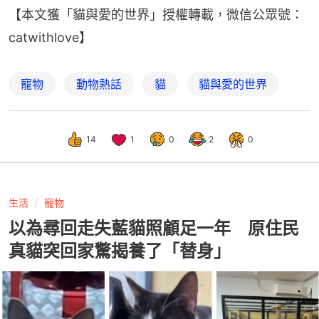
【本文獲「貓與愛的世界」授權轉載，微信公眾號：
catwithlove】
寵物
動物熱話
貓
貓與愛的世界
14
1
0
2
0
生活
寵物
以為尋回走失藍貓照顧足一年 原住民
真貓突回家驚揭養了「替身」