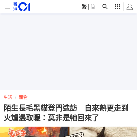
繁
|
简
生活
寵物
陌生長毛黑貓登門造訪 自來熟更走到
火爐邊取暖：莫非是牠回來了