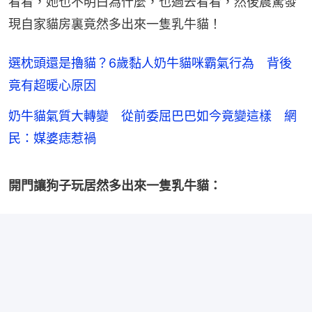
看看，她也不明白為什麼，也過去看看，然後震驚發
現自家貓房裏竟然多出來一隻乳牛貓！
選枕頭還是擼貓？6歲黏人奶牛貓咪霸氣行為 背後
竟有超暖心原因
奶牛貓氣質大轉變 從前委屈巴巴如今竟變這樣 網
民：媒婆痣惹禍
開門讓狗子玩居然多出來一隻乳牛貓：