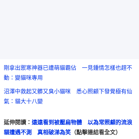
剛拿出禦寒神器已遭萌貓霸佔 一見鍾情怎樣也趕不
動：變貓咪專用
沼澤中救起又髒又臭小貓咪 悉心照顧下發覺極有仙
氣：貓大十八變
延伸閱讀：
遠遠看到被壓扁物體　以為常照顧的流浪
貓遭遇不測　真相破涕為笑
（點擊連結看全文）