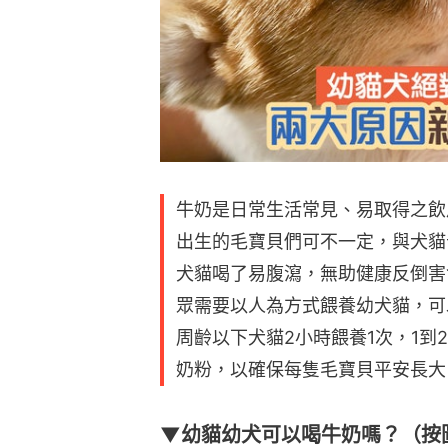
牛奶是日常生活常見、易取得之飲
出生的毛寶貝們可不一定，與犬貓
犬貓喝了易腹瀉，無助健康反倒害
眾需要以人為方式餵養幼犬貓，可
周齡以下犬貓2小時餵養1次，1到
奶粉，以確保每隻毛寶貝平安長大
▼幼貓幼犬可以喝牛奶嗎？（按圖看