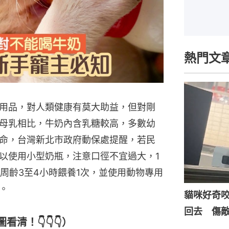
熱門文
用品，對人類健康有莫大助益，但對剛
母乳相比，牛奶內含乳糖較高，多數幼
命，台灣新北市政府動保處提醒，若民
以使用小型奶瓶，注意口徑不宜過大，1
2周齡3至4小時餵養1次，並使用動物專用
。
貓咪好奇
回去 傷
清！👇👇👇）