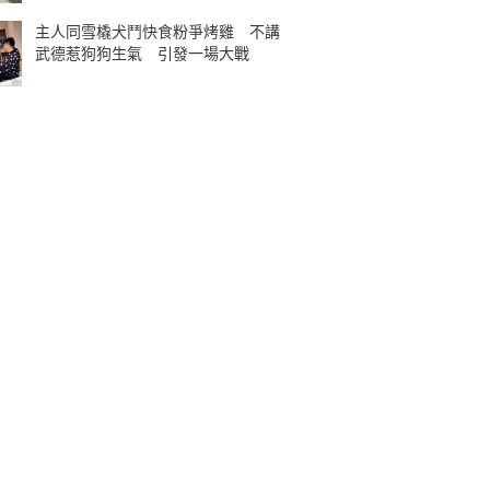
主人同雪橇犬鬥快食粉爭烤雞 不講
武德惹狗狗生氣 引發一場大戰