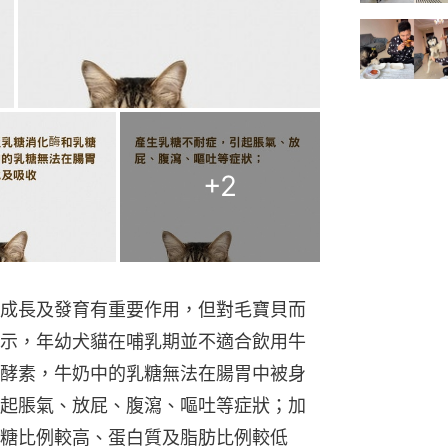
+
2
成長及發育有重要作用，但對毛寶貝而
示，年幼犬貓在哺乳期並不適合飲用牛
酵素，牛奶中的乳糖無法在腸胃中被身
起脹氣、放屁、腹瀉、嘔吐等症狀；加
糖比例較高、蛋白質及脂肪比例較低