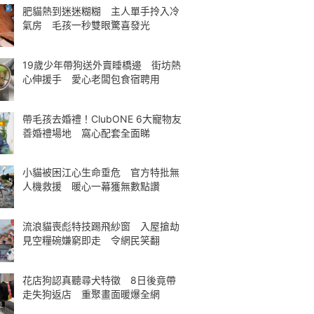
肥貓熱到迷迷糊糊 主人單手拎入冷
氣房 毛孩一秒雙眼驚喜發光
19歲少年帶狗送外賣睡橋邊 街坊熱
心伸援手 愛心老闆包食宿聘用
帶毛孩去婚禮！ClubONE 6大寵物友
善婚禮場地 窩心配套全面睇
小貓被困江心生命垂危 官方特批無
人機救援 暖心一幕獲無數點讚
流浪貓喪彪特技踢飛紗窗 入屋搶劫
見空糧碗嫌窮即走 令網民笑翻
花店狗認真聽尋犬特徵 8日後竟帶
走失狗返店 重聚畫面暖爆全網