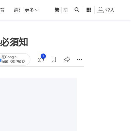
育
經濟
更多
01深圳
繁
觀點
|
简
健康
好食玩飛
登入
女
必須知
9
在Google
追蹤《香港01》