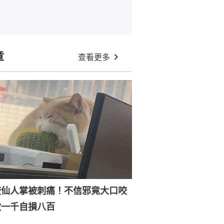
章
查看更多
咬仙人掌被刺痛！不信邪竟大口咬
敵一千自損八百