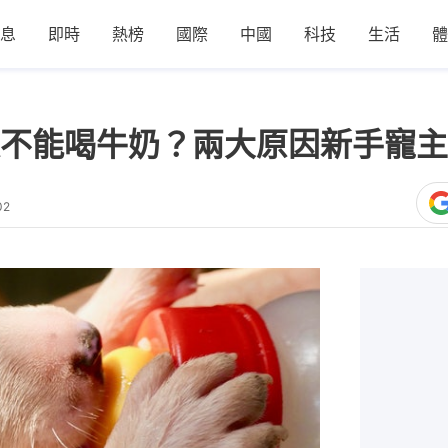
息
即時
熱榜
國際
中國
科技
生活
體
不能喝牛奶？兩大原因新手寵主
02