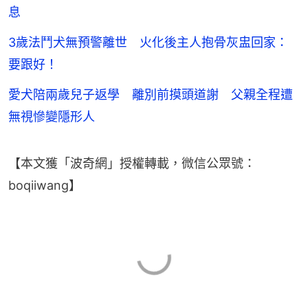
息
3歲法鬥犬無預警離世 火化後主人抱骨灰盅回家：
要跟好！
愛犬陪兩歲兒子返學 離別前摸頭道謝 父親全程遭
無視慘變隱形人
【本文獲「波奇網」授權轉載，微信公眾號：
boqiiwang】