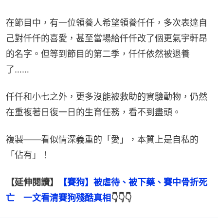
在節目中，有一位領養人希望領養仟仟，多次表達自
己對仟仟的喜愛，甚至當場給仟仟改了個更氣宇軒昂
的名字。但等到節目的第二季，仟仟依然被退養
了……
仟仟和小七之外，更多沒能被救助的實驗動物，仍然
在重複著日復一日的生育任務，看不到盡頭。
複製——看似情深義重的「愛」，本質上是自私的
「佔有」！
【延伸閱讀】
【賽狗】被虐待、被下藥、賽中骨折死
亡　一文看清賽狗殘酷真相
👇👇👇