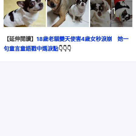
+
1
【延伸閱讀】
18歲老貓變天使害4歲女秒淚崩　她一
句童言童語戳中媽淚點
👇👇👇