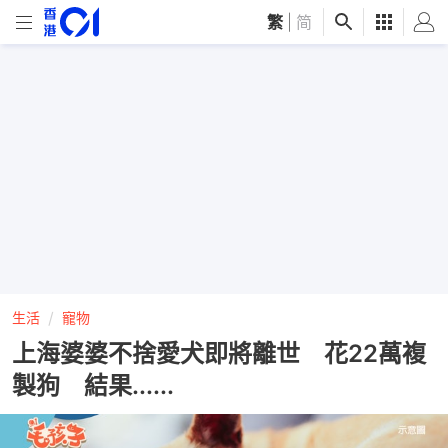
繁
|
简
生活
寵物
上海婆婆不捨愛犬即將離世 花22萬複
製狗 結果......