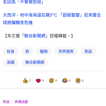
友因為「不會被拒絕」
大西洋、地中海海溫狂飆5°C 「超級聖嬰」若來襲全
球將釀糧食危機
【本文獲「
聯合新聞網
」授權轉載。】
紋身
狗
寵物
世界搜奇
熱話
英國
聯合新聞網
2
0
0
0
0
熱話
熱爆話題