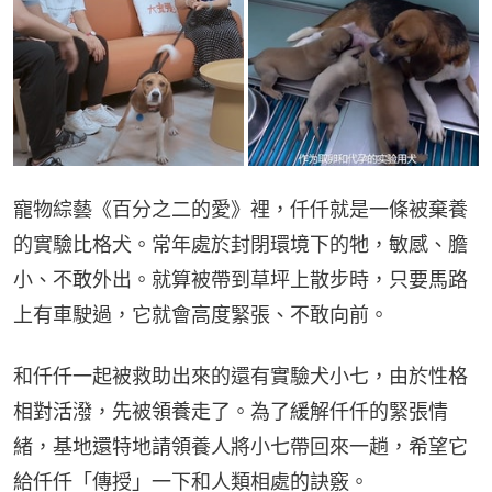
寵物綜藝《百分之二的愛》裡，仟仟就是一條被棄養
的實驗比格犬。常年處於封閉環境下的牠，敏感、膽
小、不敢外出。就算被帶到草坪上散步時，只要馬路
上有車駛過，它就會高度緊張、不敢向前。
和仟仟一起被救助出來的還有實驗犬小七，由於性格
相對活潑，先被領養走了。為了緩解仟仟的緊張情
緒，基地還特地請領養人將小七帶回來一趟，希望它
給仟仟「傳授」一下和人類相處的訣竅。