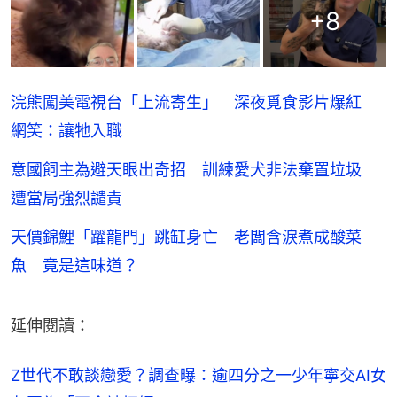
+
8
浣熊闖美電視台「上流寄生」 深夜覓食影片爆紅
網笑：讓牠入職
意國飼主為避天眼出奇招 訓練愛犬非法棄置垃圾
遭當局強烈譴責
天價錦鯉「躍龍門」跳缸身亡 老闆含淚煮成酸菜
魚 竟是這味道？
延伸閱讀：
Z世代不敢談戀愛？調查曝：逾四分之一少年寧交AI女