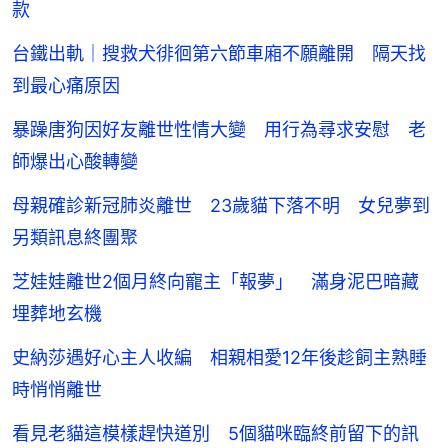
款
台鐵出軌｜搜救犬徘徊第六節車廂不願離開 隔天找
到最心痛原因
暴躁唐狗因好友離世性情大變 用行為尋求安慰 老
師爆出心酸轉變
母親確診新冠肺炎離世 23歲貓下落不明 女兒夢到
另類訊息終團聚
芝娃娃離世2個月終向寵主「報夢」 滿身泥巴暗藏
埋葬地玄機
史納莎遇好心主人收編 相親相愛12年後趁飼主熟睡
時悄悄離世
看見老貓這模樣趕快道別 5個貓咪臨終前留下的訊