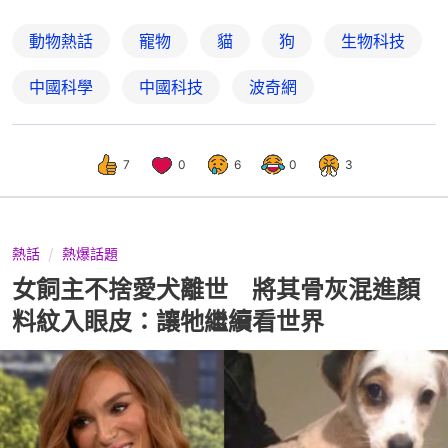
動物熱話
寵物
貓
狗
生物科技
中國科學
中國科技
波奇網
7
0
6
0
3
熱話
熱爆話題
女飼主不捨愛犬離世 將其骨灰混進顏
料紋入眼皮：讓牠繼續看世界