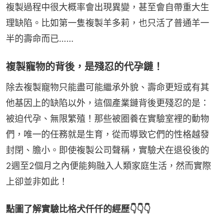
複製過程中很大概率會出現異變，甚至會自帶重大生
理缺陷。比如第一隻複製羊多莉，也只活了普通羊一
半的壽命而已……
複製寵物的背後，是殘忍的代孕鏈！
除去複製寵物只能盡可能繼承外貌、壽命更短或有其
他基因上的缺陷以外，這個產業鏈背後更殘忍的是：
被迫代孕、無限繁殖！那些被圈養在實驗室裡的動物
們，唯一的任務就是生育，從而導致它們的性格越發
封閉、膽小。即使複製公司聲稱，實驗犬在退役後的
2週至2個月之內便能夠融入人類家庭生活，然而實際
上卻並非如此！
點圖了解實驗比格犬仟仟的經歷👇👇👇