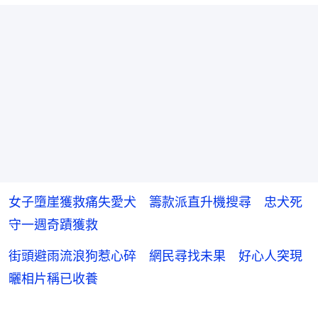
女子墮崖獲救痛失愛犬 籌款派直升機搜尋 忠犬死
守一週奇蹟獲救
街頭避雨流浪狗惹心碎 網民尋找未果 好心人突現
曬相片稱已收養