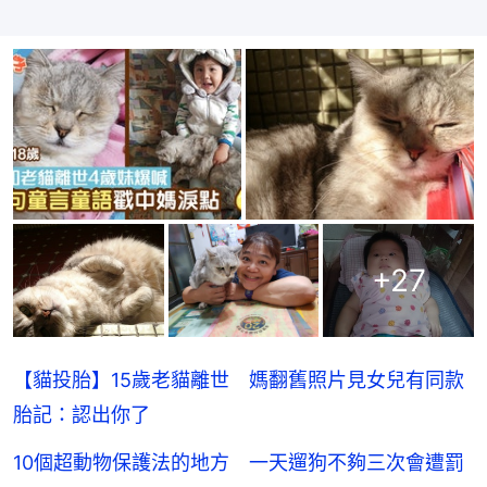
+
27
【貓投胎】15歲老貓離世 媽翻舊照片見女兒有同款
胎記：認出你了
10個超動物保護法的地方 一天遛狗不夠三次會遭罰