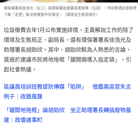
環保署署長徐浩光（左三）與環保署助理署長黃智華（左四），早前晤酒店旅遊界
了解「走塑」新法例實施半年情況。（環境及生態局相片）
垃圾徵費去年1月公布實施詳情，主責解說工作的除了
環境及生態局正、副局長，還有環保署署長徐浩光及
助理署長胡勁欣。其中，胡勁欣較為人熟悉的言論，
莫過於建議市民將地拖棍「鋸開兩嚿入指定袋」，引
起社會熱議。
區議員培訓班教提防傳媒「陷阱」 借鑑兩高官失言
例子｜政圈風聲
「鋸開地拖棍」論胡勁欣 坐正助理署長轉搞廢物基
建｜政壇諸事町