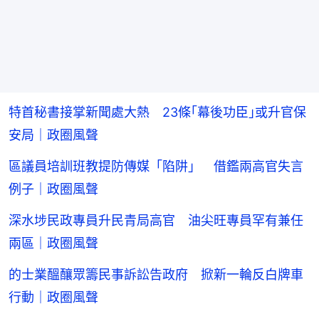
特首秘書接掌新聞處大熱 23條｢幕後功臣｣或升官保
安局｜政圈風聲
區議員培訓班教提防傳媒「陷阱」 借鑑兩高官失言
例子｜政圈風聲
深水埗民政專員升民青局高官 油尖旺專員罕有兼任
兩區｜政圈風聲
的士業醞釀眾籌民事訴訟告政府 掀新一輪反白牌車
行動｜政圈風聲