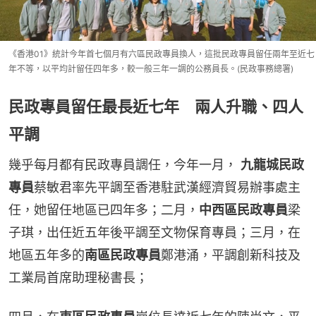
《香港01》統計今年首七個月有六區民政專員換人，這批民政專員留任兩年至近七
年不等，以平均計留任四年多，較一般三年一調的公務員長。(民政事務總署)
民政專員留任最長近七年 兩人升職、四人
平調
幾乎每月都有民政專員調任，今年一月， 
九龍城民政
專員
蔡敏君率先平調至香港駐武漢經濟貿易辦事處主
任，她留任地區已四年多；二月，
中西區民政專員
梁
子琪，出任近五年後平調至文物保育專員；三月，在
地區五年多的
南區民政專員
鄭港涌，平調創新科技及
工業局首席助理秘書長；