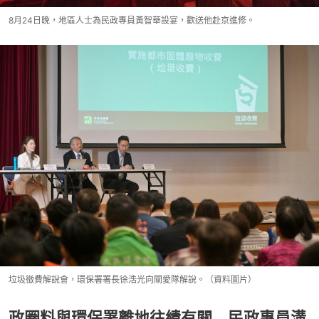
8月24日晚，地區人士為民政專員黃智華設宴，歡送他赴京進修。
垃圾徵費解說會，環保署署長徐浩光向關愛隊解說。（資料圖片）
政圈料與環保署離地往績有關 民政專員溝