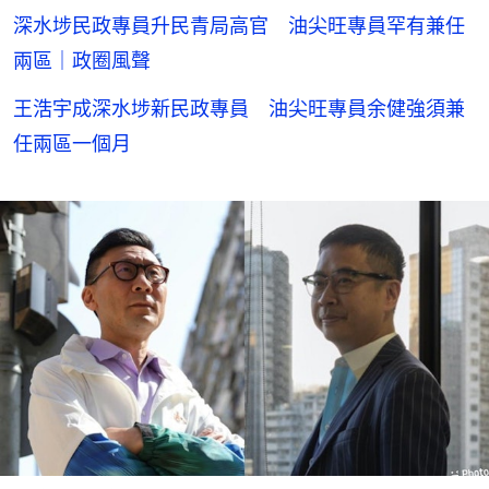
深水埗民政專員升民青局高官 油尖旺專員罕有兼任
兩區｜政圈風聲
王浩宇成深水埗新民政專員 油尖旺專員余健強須兼
任兩區一個月