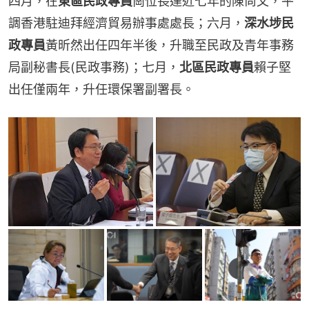
四月，在
東區民政專員
崗位長達近七年的陳尚文，平
調香港駐迪拜經濟貿易辦事處處長；六月，
深水埗民
政專員
黃昕然出任四年半後，升職至民政及青年事務
局副秘書長(民政事務)；七月，
北區民政專員
賴子堅
出任僅兩年，升任環保署副署長。