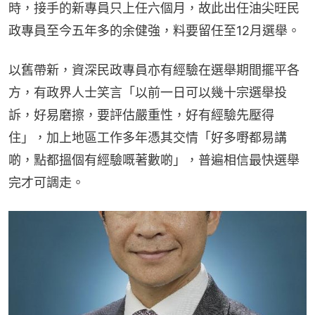
時，接手的新專員只上任六個月，故此出任油尖旺民
政專員至今五年多的余健強，料要留任至12月選舉。
以舊帶新，資深民政專員亦有經驗在選舉期間擺平各
方，有政界人士笑言「以前一日可以幾十宗選舉投
訴，好易磨擦，要評估嚴重性，好有經驗先壓得
住」，加上地區工作多年憑其交情「好多嘢都易講
啲，點都搵個有經驗嘅著數啲」，普遍相信最快選舉
完才可調走。