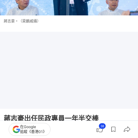
蔣志豪。（梁鵬威攝）
蔣志豪出任民政專員一年半交棒
38
在Google
至於蔣志豪，是在2025年1月出任九龍城民政專員，
追蹤《香港01》