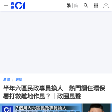
繁
|
简
港聞
政情
半年六區民政專員換人 熱門調任環保
署打救離地作風？｜政圈風聲