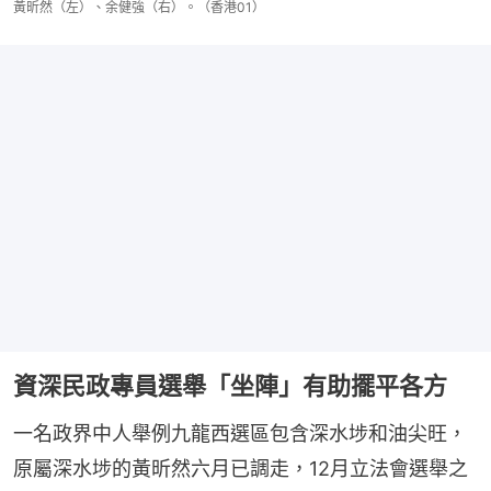
黃昕然（左）、余健強（右）。（香港01）
資深民政專員選舉「坐陣」有助擺平各方
一名政界中人舉例九龍西選區包含深水埗和油尖旺，
原屬深水埗的黃昕然六月已調走，12月立法會選舉之