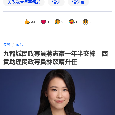
民政及青年事務局
環保
環保署
34
1
0
1
2
港聞
政情
九龍城民政專員蔣志豪一年半交棒 西
貢助理民政專員林苡晴升任