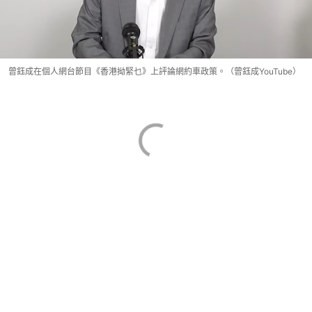
曾鈺成在個人網台節目《香港拗緊乜》上評論網約車政策。（曾鈺成YouTube）