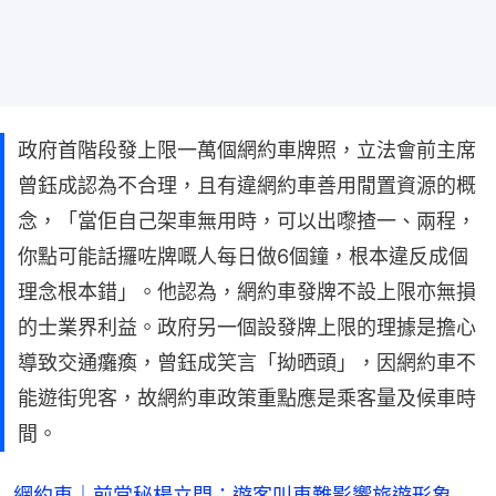
政府首階段發上限一萬個網約車牌照，立法會前主席
曾鈺成認為不合理，且有違網約車善用閒置資源的概
念，「當佢自己架車無用時，可以出嚟揸一、兩程，
你點可能話攞咗牌嘅人每日做6個鐘，根本違反成個
理念根本錯」。他認為，網約車發牌不設上限亦無損
的士業界利益。政府另一個設發牌上限的理據是擔心
導致交通癱瘓，曾鈺成笑言「拗晒頭」，因網約車不
能遊街兜客，故網約車政策重點應是乘客量及候車時
間。
網約車｜前常秘楊立門：遊客叫車難影響旅遊形象