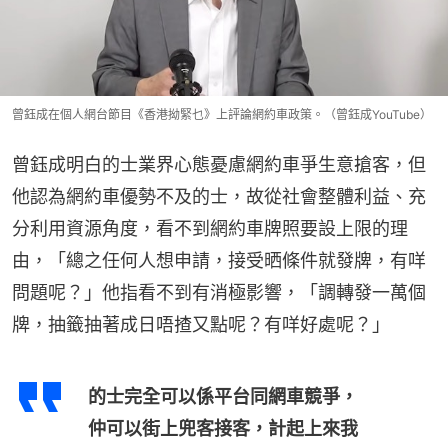
曾鈺成在個人網台節目《香港拗緊乜》上評論網約車政策。（曾鈺成YouTube）
曾鈺成明白的士業界心態憂慮網約車爭生意搶客，但
他認為網約車優勢不及的士，故從社會整體利益、充
分利用資源角度，看不到網約車牌照要設上限的理
由，「總之任何人想申請，接受晒條件就發牌，有咩
問題呢？」他指看不到有消極影響，「調轉發一萬個
牌，抽籤抽著成日唔揸又點呢？有咩好處呢？」
的士完全可以係平台同網車競爭，
仲可以街上兜客接客，計起上來我