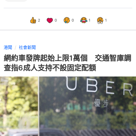
2
0
0
1
1
港聞
社會新聞
網約車發牌起始上限1萬個 交通智庫調
查指6成人支持不設固定配額