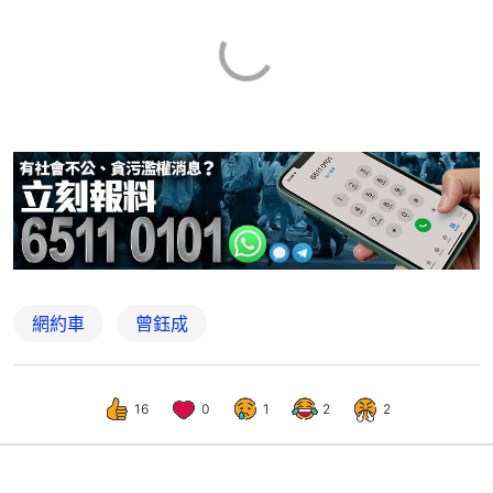
網約車
曾鈺成
16
0
1
2
2