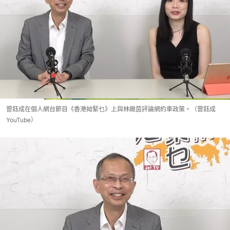
曾鈺成在個人網台節目《香港拗緊乜》上與林緻茵評論網約車政策。（曾鈺成
YouTube）