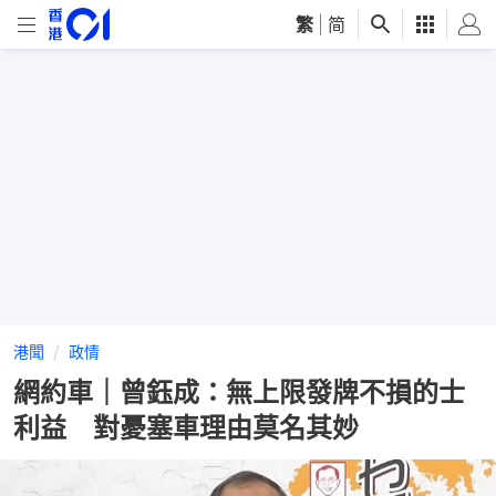
繁
|
简
港聞
政情
網約車｜曾鈺成：無上限發牌不損的士
利益 對憂塞車理由莫名其妙