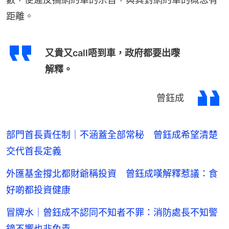
距離。
又貴又call唔到車，政府都要出嚟
解釋。
曾鈺成
部門首長責任制｜不涵蓋全部常秘 曾鈺成希望清楚
交代首長定義
外匯基金撐北都財爺稱投資 曾鈺成嘆解釋惹議：食
好啲都投資健康
冒牌水｜曾鈺成不認同不知者不罪：消防處長不知警
鐘不響也非免責