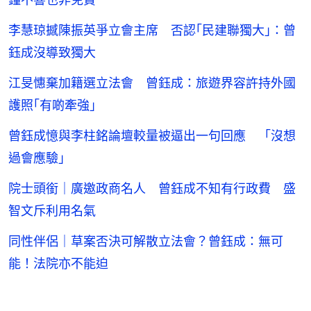
李慧琼撼陳振英爭立會主席 否認｢民建聯獨大｣：曾
鈺成沒導致獨大
江旻憓棄加籍選立法會 曾鈺成：旅遊界容許持外國
護照｢有啲牽強｣
曾鈺成憶與李柱銘論壇較量被逼出一句回應 「沒想
過會應驗」
院士頭銜｜廣邀政商名人 曾鈺成不知有行政費 盛
智文斥利用名氣
同性伴侶｜草案否決可解散立法會？曾鈺成：無可
能！法院亦不能迫