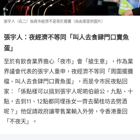
張宇人（右二）指夜市經濟不是等於擺攤（自由黨提供圖片）
張宇人：夜經濟不等同「叫人去食肆門口賣魚
蛋」
至於有飲食業界擔心「夜市」會「搶生意」，作為業
界議會代表的張宇人重申，夜經濟不等同「周圍擺攤
檔、叫人去食肆門口賣魚蛋」，而是令市民夜點回
家：「係點樣可以搞到張宇人呢啲伯爺公，九點、十
點，去到11、12點都同埋孫女一齊去蘭桂坊去劈酒
呢？」他促請政府讓零售業輸入外勞，令香港重回
「不夜天」。