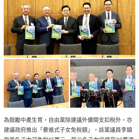
為鼓勵中產生育，自由黨除建議外傭開支扣稅外，亦
建議政府推出「纍進式子女免稅額」，該黨議員李鎮