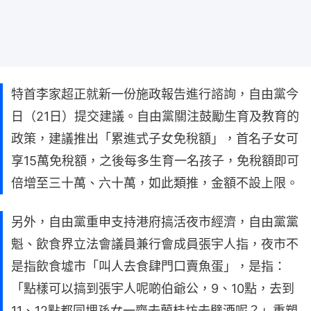
特首李家超正就新一份施政報告進行諮詢，自由黨今
日（21日）提交建議。自由黨關注鼓勵生育及教育的
政策，建議推出「累進式子女免稅額」，首名子女可
享15萬免稅額，之後每多生育一名孩子，免稅額即可
倍增至三十萬、六十萬，如此類推，金額不設上限。
另外，自由黨重申支持港府搞活夜市經濟，自由黨黨
魁、飲食界立法會議員兼行會成員張宇人指，夜市不
是指飲食墟市「叫人去食肆門口賣魚蛋」，是指：
「點樣可以搞到張宇人呢啲伯爺公，9、10點，去到
11、12點都同埋孫女一齊去蘭桂坊去劈酒呢？」重塑