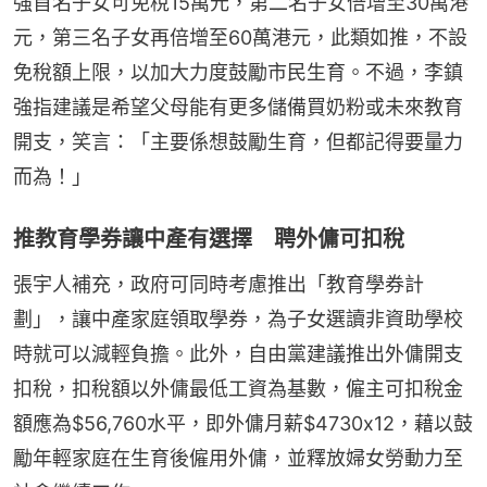
強首名子女可免稅15萬元，第二名子女倍增至30萬港
元，第三名子女再倍增至60萬港元，此類如推，不設
免稅額上限，以加大力度鼓勵市民生育。不過，李鎮
強指建議是希望父母能有更多儲備買奶粉或未來教育
開支，笑言：「主要係想鼓勵生育，但都記得要量力
而為！」
推教育學券讓中產有選擇 聘外傭可扣稅
張宇人補充，政府可同時考慮推出「教育學券計
劃」，讓中產家庭領取學券，為子女選讀非資助學校
時就可以減輕負擔。此外，自由黨建議推出外傭開支
扣稅，扣稅額以外傭最低工資為基數，僱主可扣稅金
額應為$56,760水平，即外傭月薪$4730x12，藉以鼓
勵年輕家庭在生育後僱用外傭，並釋放婦女勞動力至