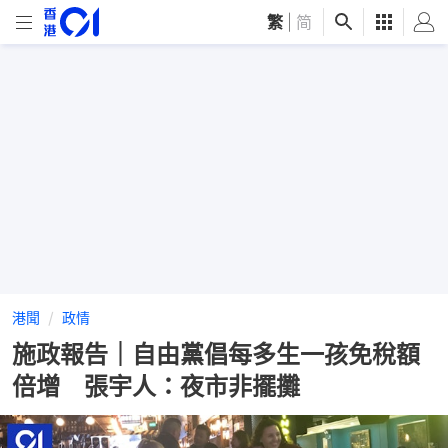
繁
|
简
港聞
政情
施政報告｜自由黨倡每多生一孩免稅額
倍增 張宇人：夜市非擺攤