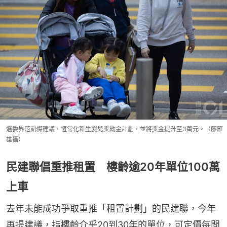
選委界范凱傑建議，恆常化新生嬰兒獎勵金計劃，並將獎金提升至3萬元。（廖雁
雄攝）
民建聯倡重推租置 樓齡逾20年單位100萬
上車
去年未能成功爭取重推「租置計劃」的民建聯，今年
再提建議，指樓齡介乎20到30年的單位，可定價每間