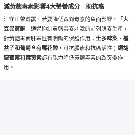
減黃麴毒素影響4大營養成分 助抗癌
江守山曾透露，若要降低黃麴毒素的負面影響，「
大
豆異黃酮
」通過抑制黃麴毒素刺激的前列腺素生產，
對黃麴毒素肝毒性有明顯的保護作用；
士多啤梨、覆
盆子和葡萄
含有
鞣花酸
，可抗腫瘤和抗癌活性；
類胡
蘿蔔素
和
葉黃素
都有能力降低黃麴毒素的致突變作
用。