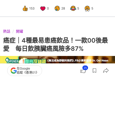
153
0
28
5
5
熱話
開罐
癌症｜4種最易患癌飲品！一款00後最
愛 每日飲胰臟癌風險多87%‌
25
在Google
追蹤《香港01》