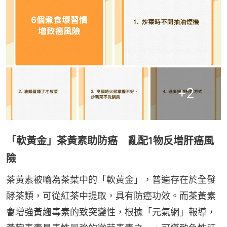
+
2
「軟黃金」茶黃素助防癌 亂配1物反增肝癌風
險
茶黃素被喻為茶葉中的「軟黃金」，普遍存在於全發
酵茶類，可從紅茶中提取，具有防癌功效。而茶黃素
會增強黃趜毒素的致突變性，根據「元氣網」報導，