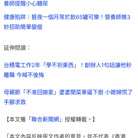
養師提醒小心糖尿
健康陷阱｜捱夜一個月等於飲65罐可樂！營養師推3
妙招助簡單變瘦
延伸閱讀：
台積電工作2年「學不到東西」！創辦人1句話讓他秒
離職 今喊不後悔
母親節「不准回娘家」婆婆開菜單逼下廚 小媳婦慌了
手腳求救
【本文獲
「聯合新聞網」
授權轉載。】
「本文內容反映原文作者的意見，並不代表《香港