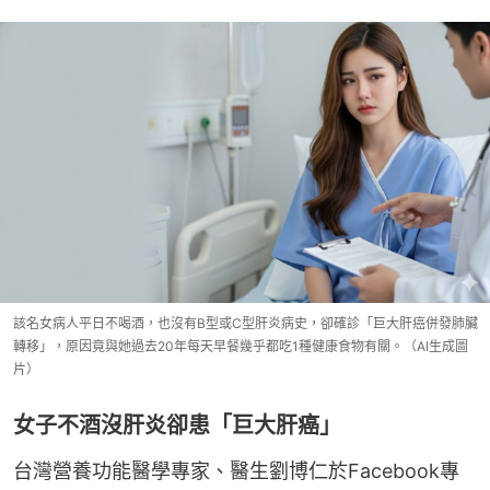
該名女病人平日不喝酒，也沒有B型或C型肝炎病史，卻確診「巨大肝癌併發肺臟
轉移」，原因竟與她過去20年每天早餐幾乎都吃1種健康食物有關。（AI生成圖
片）
女子不酒沒肝炎卻患「巨大肝癌」
台灣營養功能醫學專家、醫生劉博仁於Facebook專