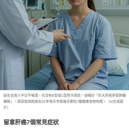
該名女病人平日不喝酒，也沒有B型或C型肝炎病史，卻確診「巨大肝癌併發肺臟
轉移」，原因竟與她過去20年每天早餐幾乎都吃1種健康食物有關。（AI生成圖
片）
留意肝癌7個常見症狀