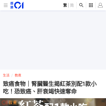
繁
|
简
生活
教煮
致癌食物｜腎臟醫生揭紅茶別配1款小
吃！恐致癌、肝衰竭快速奪命