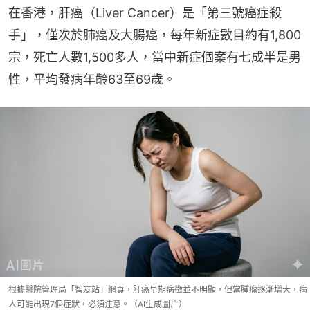
在香港，肝癌（Liver Cancer）是「第三號癌症殺
手」，僅次於肺癌及大腸癌，每年新症數目約有1,800
宗，死亡人數1,500多人，當中新症個案有七成半是男
性，平均發病年齡63至69歲。
根據醫院管理局「智友站」網頁，肝癌早期病徵並不明顯，但當腫瘤逐漸增大，病
人可能出現7個症狀，必須注意。（AI生成圖片）