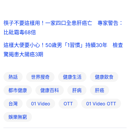
筷子不要這樣用！一家四口全患肝癌亡 專家警告：
比砒霜毒68倍
這樣大便要小心！50歲男「1習慣」持續30年 檢查
驚揭患大腸癌3期
熱話
世界搜奇
健康生活
健康飲食
都市健康
健康百科
肝病
肝癌
台灣
01 Video
OTT
01‌ ‌Video‌ ‌OTT
娛樂無窮