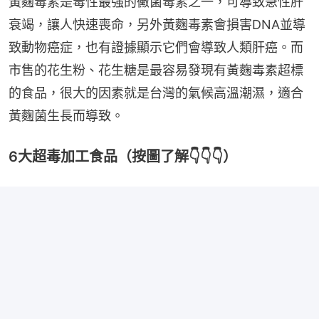
黃麴毒素是毒性最強的黴菌毒素之一，可導致急性肝
衰竭，讓人快速喪命，另外黃麴毒素會損害DNA並導
致動物癌症，也有證據顯示它們會導致人類肝癌。而
市售的花生粉、花生糖是最容易發現有黃麴毒素超標
的食品，很大的因素就是台灣的氣候高溫潮濕，適合
黃麴菌生長而導致。
6大超毒加工食品（按圖了解👇👇👇）