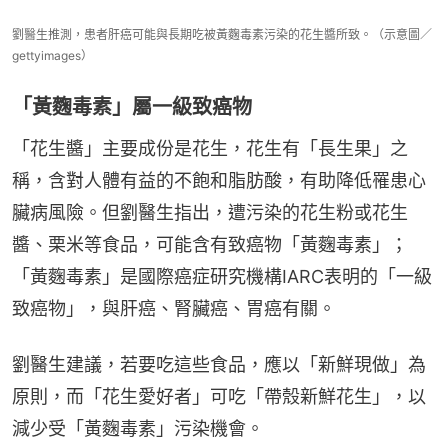
劉醫生推測，患者肝癌可能與長期吃被黃麴毒素污染的花生醬所致。（示意圖／
gettyimages）
「黃麴毒素」屬一級致癌物
「花生醬」主要成份是花生，花生有「長生果」之
稱，含對人體有益的不飽和脂肪酸，有助降低罹患心
臟病風險。但劉醫生指出，遭污染的花生粉或花生
醬、栗米等食品，可能含有致癌物「黃麴毒素」；
「黃麴毒素」是國際癌症研究機構IARC表明的「一級
致癌物」，與肝癌、腎臟癌、胃癌有關。
劉醫生建議，若要吃這些食品，應以「新鮮現做」為
原則，而「花生愛好者」可吃「帶殼新鮮花生」，以
減少受「黃麴毒素」污染機會。