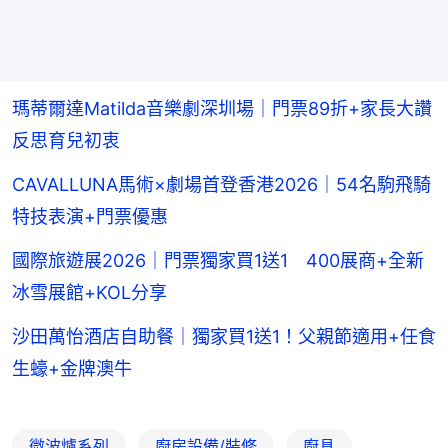
瑪蒂爾達Matilda音樂劇深圳場｜門票89折+家長大讚
反思育兒初衷
CAVALLUNA馬術×劇場首登香港2026｜54名駒飛騎
特技表演+門票優惠
國際旅遊展2026｜門票獨家買1送1 400展商+全新
冰雪展館+KOL分享
沙田萬怡酒店自助餐｜獨家買1送1！父親節適用+任食
生蠔+金牌澳牛
微波爐系列
廚房設備/裝修
廚具