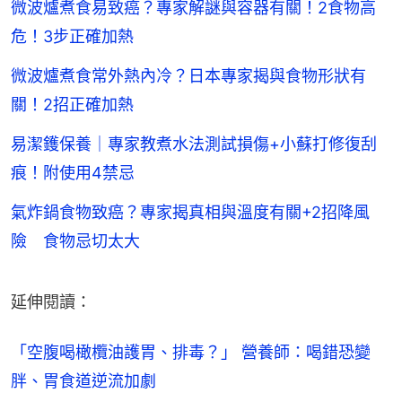
微波爐煮食易致癌？專家解謎與容器有關！2食物高
危！3步正確加熱
微波爐煮食常外熱內冷？日本專家揭與食物形狀有
關！2招正確加熱
易潔鑊保養｜專家教煮水法測試損傷+小蘇打修復刮
痕！附使用4禁忌
氣炸鍋食物致癌？專家揭真相與溫度有關+2招降風
險 食物忌切太大
延伸閱讀：
「空腹喝橄欖油護胃、排毒？」 營養師：喝錯恐變
胖、胃食道逆流加劇