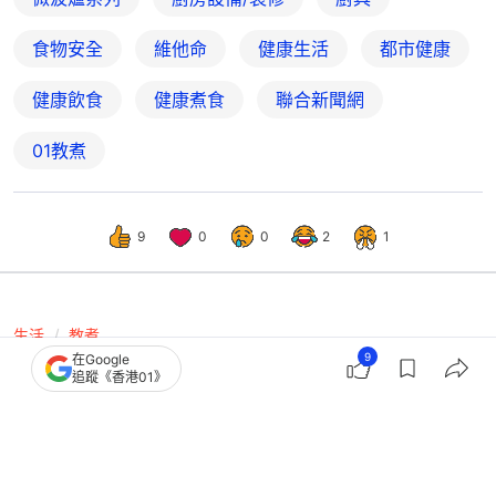
食物安全
維他命
健康生活
都市健康
健康飲食
健康煮食
聯合新聞網
01教煮
9
0
0
2
1
生活
教煮
9
在Google
微波爐禁忌｜香腸/粥/水忌微波爐加
追蹤《香港01》
熱 4類高危容器/紙袋可以嗎？