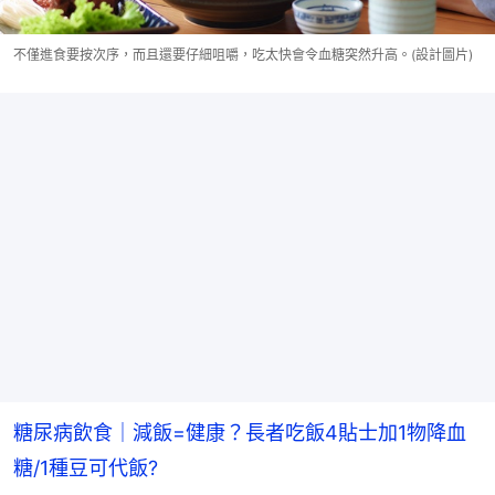
不僅進食要按次序，而且還要仔細咀嚼，吃太快會令血糖突然升高。(設計圖片)
糖尿病飲食｜減飯=健康？長者吃飯4貼士加1物降血
糖/1種豆可代飯?