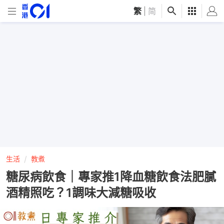
繁
|
简
生活
教煮
糖尿病飲食｜專家推1降血糖飲食法肥膩
酒精照吃？1調味大減糖吸收