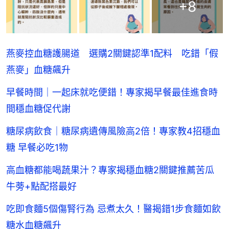
+
8
燕麥控血糖護腸道 選購2關鍵認準1配料 吃錯「假
燕麥」血糖飆升
早餐時間｜一起床就吃便錯！專家揭早餐最佳進食時
間穩血糖促代謝
糖尿病飲食｜糖尿病遺傳風險高2倍！專家教4招穩血
糖 早餐必吃1物
高血糖都能喝蔬果汁？專家揭穩血糖2關鍵推薦苦瓜
牛蒡+點配搭最好
吃即食麵5個傷腎行為 忌煮太久！醫揭錯1步食麵如飲
糖水血糖飆升