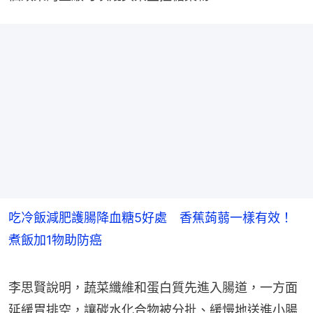
吃冷飯減肥護腸降血糖5好處 香蕉蒟蒻一樣有效！
煮飯加1物助防癌
李思賢說明，蔬菜纖維和蛋白質先進入腸道，一方面
延緩胃排空，讓碳水化合物被分批、緩慢地送進小腸