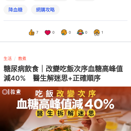
降血糖
網購攻略
7
0
0
0
1
生活
教煮
糖尿病飲食｜改變吃飯次序血糖高峰值
減40% 醫生解迷思+正確順序