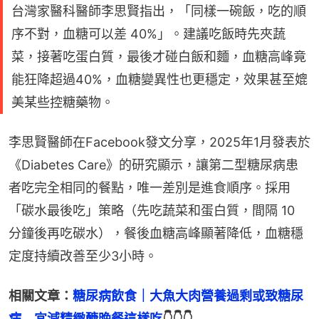
台灣家醫科醫師李思賢指出，「同樣一碗飯，吃的順
序不對，血糖可以差 40%」。建議吃飯時先夾蔬
菜，接著吃蛋白質，最後才碰白飯和麵，血糖高峰竟
能狂降超過40%，血糖變異性也更穩定，效果甚至媲
美某些控糖藥物。
李思賢醫師在Facebook發文分享，2025年1月發表於
《Diabetes Care》的研究顯示，讓第二型糖尿病患
者吃完全相同的餐點，唯一差別是進食順序。採用
「碳水最後吃」策略（先吃蔬菜和蛋白質，間隔 10 
分鐘後再吃碳水），餐後血糖高峰顯著降低，血糖穩
定度持續改善至少3小時。
相關文章：
糖尿病飲食｜大魚大肉營養過剩或致糖尿
病　宜減精緻醣晚餐這樣吃
👇👇👇