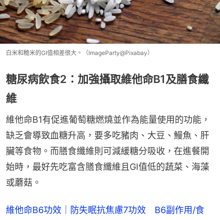
白米和糙米的GI值相差很大。（ImageParty@Pixabay）
糖尿病飲食2：加強攝取維他命B1及膳食纖
維
維他命B1有促進葡萄糖燃燒並作為能量使用的功能，
缺乏會導致血糖升高，要多吃豬肉、大豆、鰻魚、肝
臟等食物。而膳食纖維則可減緩糖分吸收，在進餐開
始時，最好先吃富含膳食纖維且GI值低的蔬菜、海藻
或蘑菇。
維他命B6功效｜防失眠抗焦慮7功效　B6副作用/食