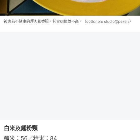
被應為不健康的煙肉和香腸，其實GI值並不高。（cottonbro studio@pexels）
白米及麵粉類
糙米：56／精米：84