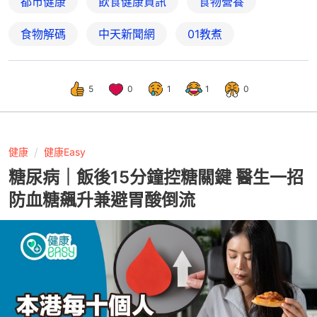
都市健康
飲食健康資訊
食物營養
食物解碼
中天新聞網
01教煮
5
0
1
1
0
健康
健康Easy
糖尿病｜飯後15分鐘控糖關鍵 醫生一招
防血糖飆升兼避胃酸倒流