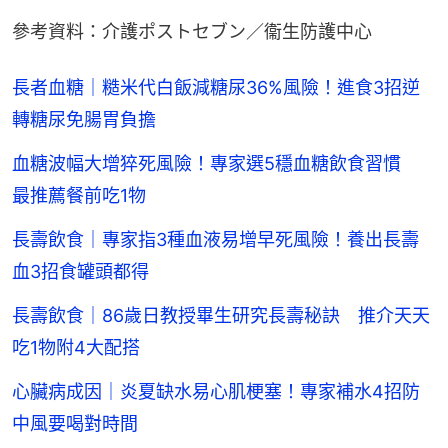
參考資料：介護ポストセブン／衞生防護中心
長者血糖｜糙米代白飯減糖尿36%風險！進食3招逆
轉糖尿免腸胃負擔
血糖波幅大增猝死風險！專家選5穩血糖飲食習慣
最推薦餐前吃1物
長壽飲食｜專家指3種血液易增早死風險！養出長壽
血3招食罐頭都得
長壽飲食｜86歲日教授畢生研究長壽秘訣 推介天天
吃1物附4大配搭
心臟病成因｜炎夏缺水易心肌梗塞！專家補水4招防
中風要喝對時間