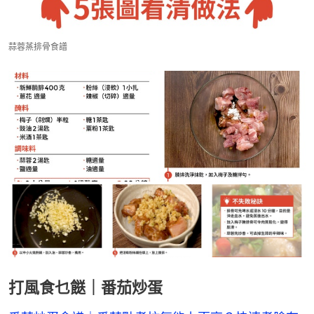
蒜蓉蒸排骨食譜
打風食乜餸｜番茄炒蛋