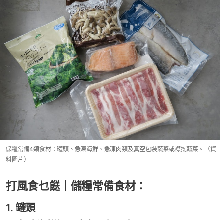
儲糧常備4類食材：罐頭、急凍海鮮、急凍肉類及真空包裝蔬菜或襟擺蔬菜。（資
料圖片）
打風食乜餸｜儲糧常備食材：
1. 罐頭