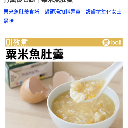
粟米魚肚羹食譜｜罐頭湯加料昇華　護膚抗氧化女士
最啱