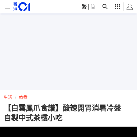
繁
|
简
生活
教煮
【白雲鳳爪食譜】酸辣開胃消暑冷盤
自製中式茶樓小吃