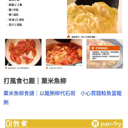
打風食乜餸｜粟米魚柳
粟米魚柳食譜｜以龍脷柳代石斑　小心買錯鯰魚當龍
脷