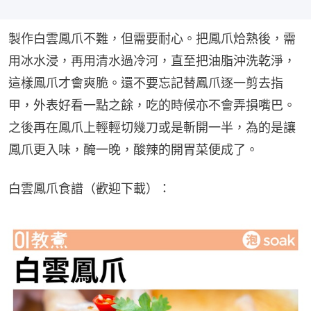
製作白雲鳳爪不難，但需要耐心。把鳳爪烚熟後，需
用冰水浸，再用清水過冷河，直至把油脂沖洗乾淨，
這樣鳳爪才會爽脆。還不要忘記替鳳爪逐一剪去指
甲，外表好看一點之餘，吃的時候亦不會弄損嘴巴。
之後再在鳳爪上輕輕切幾刀或是斬開一半，為的是讓
鳳爪更入味，醃一晚，酸辣的開胃菜便成了。
白雲鳳爪食譜（歡迎下載）：