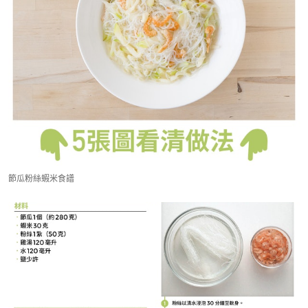
節瓜粉絲蝦米食譜