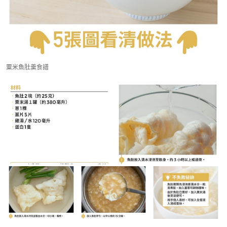
粟米魚肚羹食譜