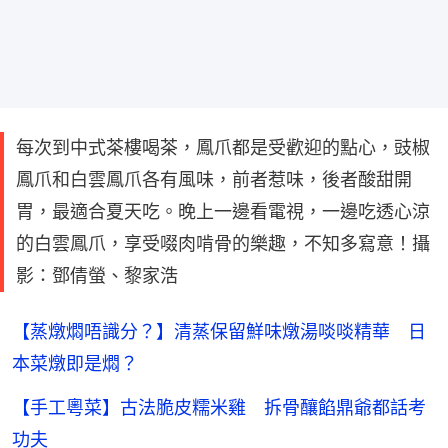
每次到中式茶樓喝茶，鳳爪都是受歡迎的點心，豉椒
鳳爪和白雲鳳爪各有風味，前者惹味，後者酸甜開
胃，最適合夏天吃。晚上一邊看電視，一邊吃透心涼
的白雲鳳爪，享受啜肉啃骨的樂趣，不知多寫意！攝
影：鄧倩螢、黎家浩
【蒸燉燜唔識分？】清蒸保留鮮味燉湯啖啖精華 日
本菜燉即是燜？
【手工粵菜】古法脆皮糯米雞 拆骨釀餡鼎爺都話考
功夫