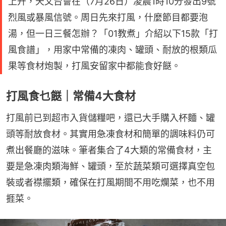
上升，天文台會在（7月26日）凌晨1時10分發出9號
烈風或暴風信號。周日先來打風，什麼節目都要泡
湯，但一日三餐怎辦？「01教煮」介紹以下15款「打
風食譜」，用家中常備的凍肉、罐頭、耐放的根類瓜
果等食材炮製，打風安留家中都能食好餸。
打風食乜餸｜常備4大食材
打風前已到超市入貨儲糧吧，還已大手購入杯麵、罐
頭等耐放食材。其實用急凍食材和簡單的調味料仍可
煮出餐廳的滋味。筆者集合了4大類的常備食材，主
要是急凍肉類海鮮、罐頭，至於蔬菜類可選擇真空包
裝或者襟擺類，確保在打風期間不用吃爛菜，也不用
捱菜。