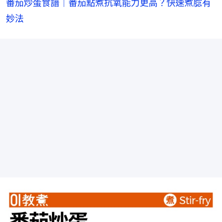
番茄炒蛋食譜｜番茄點煮抗氧能力更高？快速煮腍有
妙法