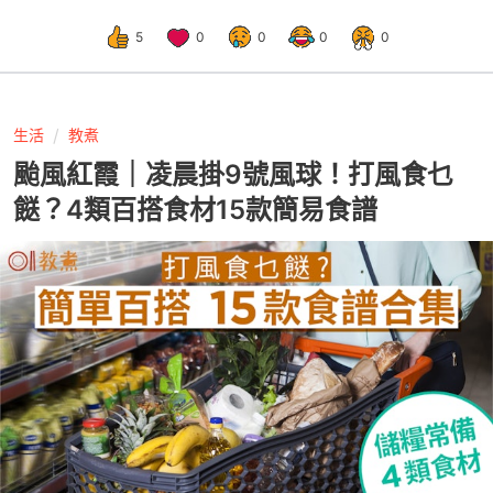
5
0
0
0
0
生活
教煮
颱風紅霞｜凌晨掛9號風球！打風食乜
餸？4類百搭食材15款簡易食譜