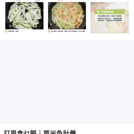
打風食乜餸｜粟米魚肚羹