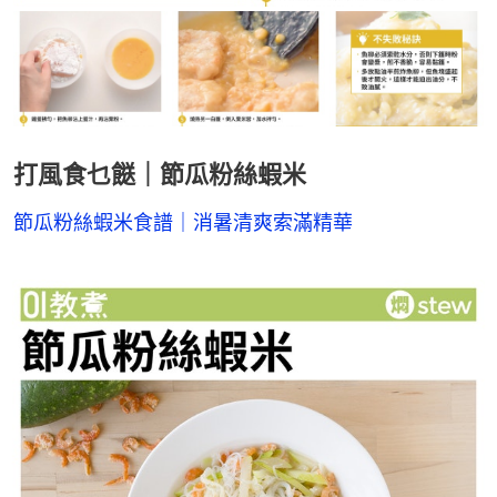
打風食乜餸｜節瓜粉絲蝦米
節瓜粉絲蝦米食譜｜消暑清爽索滿精華