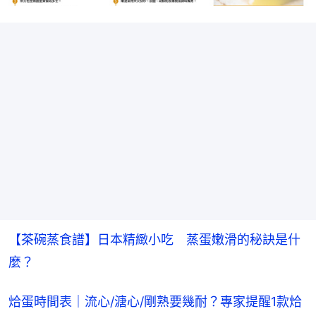
【茶碗蒸食譜】日本精緻小吃　蒸蛋嫩滑的秘訣是什
麼？
烚蛋時間表｜流心/溏心/剛熟要幾耐？專家提醒1款烚