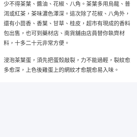
少不得茶葉、醬油、花椒、八角。茶葉多用烏龍、普
洱或紅茶，茶味濃色澤深。這次除了花椒、八角外，
還有小茴香、香葉、甘草、桂皮，超市有現成的香料
包出售，也可到藥材店、南貨舖由店員替你執齊材
料，十多二十元非常方便。
浸泡茶葉蛋，須先把蛋殼敲裂，力不能過輕，裂紋愈
多愈深，上色後雞蛋上的網紋才愈靚愈易入味。