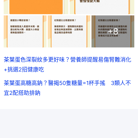
+
8
茶葉蛋色深裂紋多更好味？營養師提醒易傷腎難消化
+挑選2招健康吃
茶葉蛋高糖高鈉？醫揭50隻糖量=1杯手搖 3類人不
宜2配搭助排鈉