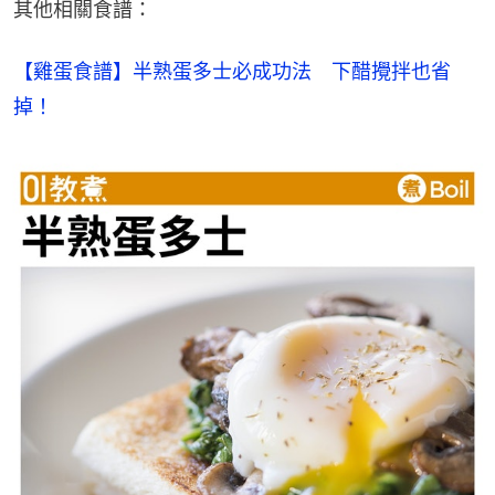
其他相關食譜：
【雞蛋食譜】半熟蛋多士必成功法　下醋攪拌也省
掉！