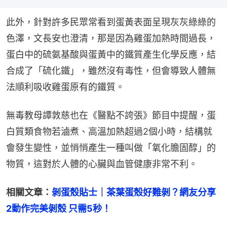
此外，針對許多民眾常看到蛋黃表面呈現灰灰綠綠的
色澤，文長安也澄清，那是因為雞蛋加熱時間過長，
蛋白中的硫氨基酸與蛋黃中的鐵質產生化學反應，結
合成了「硫化鐵」，雖然沒有毒性，但會導致人體無
法順利吸收雞蛋原有的鐵質。
無毒教母譚敦慈也在《醫點不誇張》節目中提醒，蛋
白質類食物若滷煮、高溫加熱超過2個小時，結構就
會發生變性，並悄悄產生一種叫做「氧化膽固醇」的
物質，這對於人體的心臟與血管健康非常不利。
相關文章：
剝蛋殼貼士｜茶葉蛋殼好難剝？網友分享
2動作完美剝殼 只需5秒！