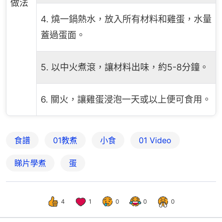
做法
4. 燒一鍋熱水，放入所有材料和雞蛋，水量
蓋過蛋面。
5. 以中火煮滾，讓材料出味，約5-8分鐘。
6. 關火，讓雞蛋浸泡一天或以上便可食用。
食譜
01教煮
小食
01 Video
睇片學煮
蛋
4
1
0
0
0