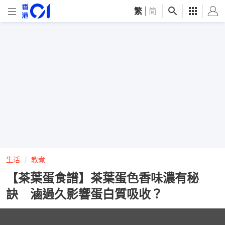
繁
|
简
生活
教煮
【茶葉蛋食譜】茶葉蛋色香味濃有秘
訣 滷過久影響蛋白質吸收？