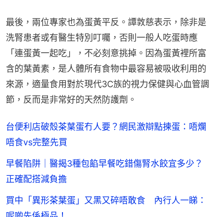
最後，兩位專家也為蛋黃平反。譚敦慈表示，除非是
洗腎患者或有醫生特別叮囑，否則一般人吃蛋時應
「連蛋黃一起吃」，不必刻意挑掉。因為蛋黃裡所富
含的葉黃素，是人體所有食物中最容易被吸收利用的
來源，適量食用對於現代3C族的視力保健與心血管調
節，反而是非常好的天然防護劑。
台便利店破殼茶葉蛋冇人要？網民激辯點揀蛋：唔爛
唔食vs完整先買
早餐陷阱｜醫揭3種包餡早餐吃錯傷腎水餃宜多少？
正確配搭減負擔
買中「異形茶葉蛋」又黑又碎唔敢食 內行人一睇：
呢啲先係極品！