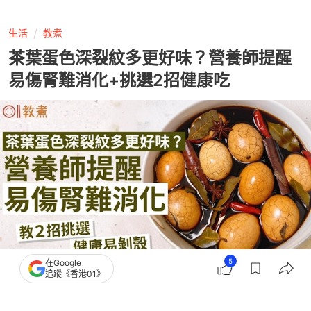
生活
教煮
茶葉蛋色深裂紋多更好味？營養師提醒
易傷腎難消化+挑選2招健康吃
5
在Google
追蹤《香港01》
撰文：
風傳媒
出版：
2026-07-17 16:02
更新：
2026-07-17 16:17