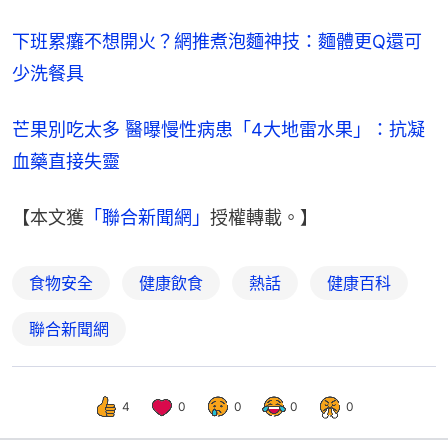
下班累癱不想開火？網推煮泡麵神技：麵體更Q還可
少洗餐具
芒果別吃太多 醫曝慢性病患「4大地雷水果」：抗凝
血藥直接失靈
【本文獲
「聯合新聞網」
授權轉載。】
食物安全
健康飲食
熱話
健康百科
聯合新聞網
4
0
0
0
0