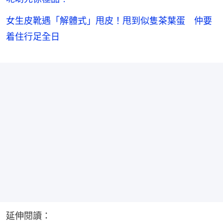
女生皮靴遇「解體式」甩皮！甩到似隻茶葉蛋 仲要
着住行足全日
延伸閱讀：