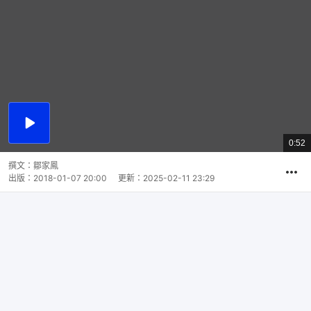
播
放
0:52
總
影
共
片
時
撰文：
鄒家鳳
間
出版：
2018-01-07 20:00
更新：
2025-02-11 23:29