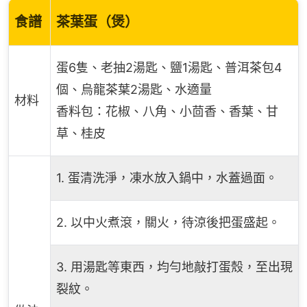
食譜
茶葉蛋（煲）
蛋6隻、老抽2湯匙、鹽1湯匙、普洱茶包4
個、烏龍茶葉2湯匙、水適量
材料
香料包：花椒、八角、小茴香、香葉、甘
草、桂皮
1. 蛋清洗淨，凍水放入鍋中，水蓋過面。
2. 以中火煮滾，關火，待涼後把蛋盛起。
3. 用湯匙等東西，均勻地敲打蛋殼，至出現
裂紋。