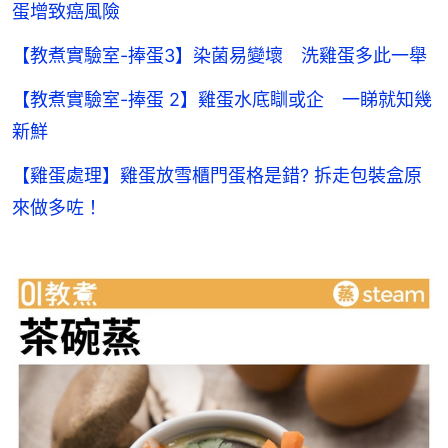
蛋增致癌風險
【教煮實驗室-捧蛋3】染菌易變壞 洗雞蛋多此一舉
【教煮實驗室-捧蛋 2】雞蛋水底瞓或企 一睇就知幾
新鮮
【雞蛋處理】雞蛋放雪櫃門蛋格是錯? 拆走包裝盒原
來做多咗！