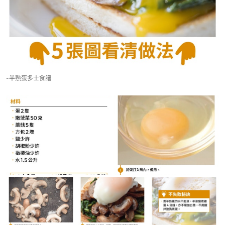
-半熟蛋多士食譜