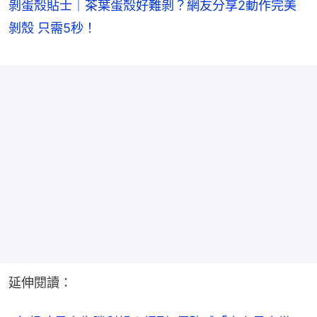
剝蛋殼貼士｜茶葉蛋殼好難剝？網友分享2動作完美
剝殼 只需5秒！
延伸閱讀：