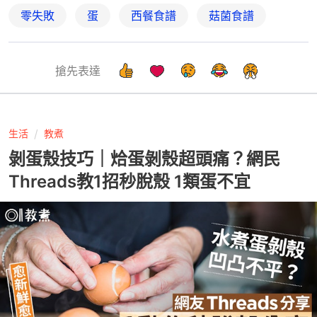
零失敗
蛋
西餐食譜
菇菌食譜
搶先表達
生活
教煮
剝蛋殼技巧｜烚蛋剝殼超頭痛？網民
Threads教1招秒脫殼 1類蛋不宜