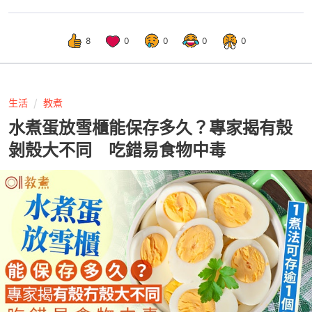
8
0
0
0
0
生活
教煮
水煮蛋放雪櫃能保存多久？專家揭有殼
剝殼大不同 吃錯易食物中毒