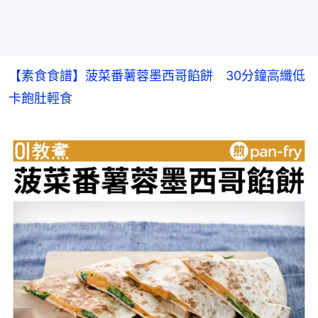
【素食食譜】菠菜番薯蓉墨西哥餡餅　30分鐘高纖低
卡飽肚輕食