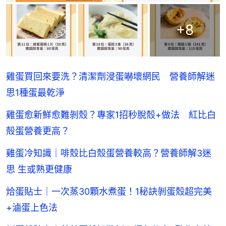
+
8
雞蛋買回來要洗？清潔劑浸蛋嚇壞網民 營養師解迷
思1種蛋最乾淨
雞蛋愈新鮮愈難剝殼？專家1招秒脫殼+做法 紅比白
殻蛋營養更高？
雞蛋冷知識｜啡殼比白殼蛋營養較高？營養師解3迷
思 生或熟更健康
烚蛋貼士｜一次蒸30顆水煮蛋！1秘訣剝蛋殼超完美
+滷蛋上色法