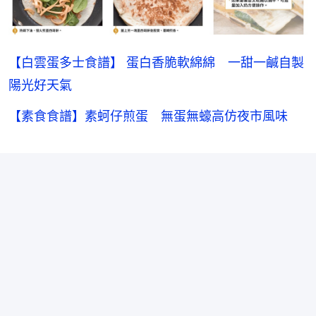
【白雲蛋多士食譜】 蛋白香脆軟綿綿 一甜一鹹自製
陽光好天氣
【素食食譜】素蚵仔煎蛋 無蛋無蠔高仿夜市風味