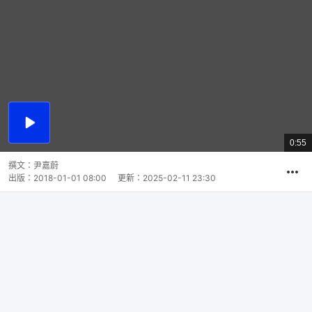
播
放
0:55
總
影
共
片
時
撰文：
尹嘉蔚
間
出版：
2018-01-01 08:00
更新：
2025-02-11 23:30