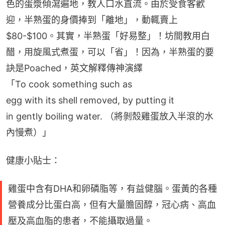
色的蛋漿傾瀉遍地，教人口水直流。由於受食客歡
迎，半熟蛋的身價捧到「離地」，動輒賣上
$80-$100。其實，半熟蛋「好易整」！坊間教用白
醋，用旋風式煮蛋，可以「省」！因為，半熟蛋的要
訣是Poached，英文解釋傳神演繹
「To cook something such as 
egg with its shell removed, by putting it 
in gently boiling water. （將剝殼雞蛋放入半滾的水
內慢煮）」
健康小貼士：
雞蛋中含有DHA和卵磷脂等，有益健腦。蛋黃的各種
營養成分比蛋白高，但有大量膽固醇，冠心病、高血
壓及高血脂的患者，不能攝取過量。