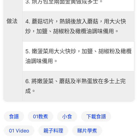
3. 烘方包至兩面金黃做成多士。
做法
4. 蘑菇切片，熱鍋後放入蘑菇，用大火快
炒，加鹽、胡椒粉及橄欖油調味備用。
5. 嫩菠菜用大火快炒，加鹽、胡椒粉及橄欖
油調味備用。
6. 將嫩菠菜、蘑菇及半熟蛋放在多士上完
成。
食譜
01教煮
小食
下載食譜
01 Video
親子料理
睇片學煮