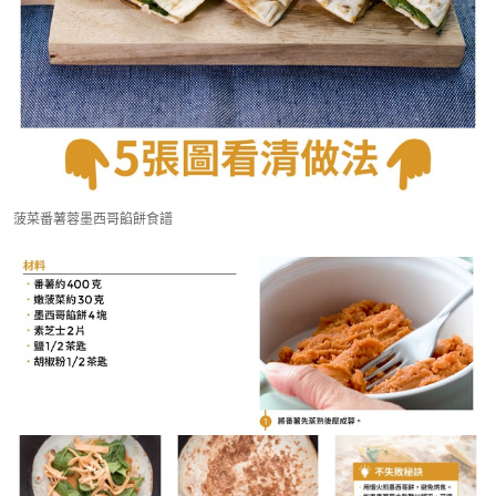
菠菜番薯蓉墨西哥餡餅食譜