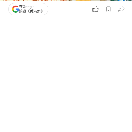
在Google
追蹤《香港01》
撰文：
健康2.0
出版：
2026-05-27 16:05
更新：
2026-05-27 16:05
許多媽媽為了方便，常會把水煮蛋、滷蛋煮一堆冰冰
箱（雪櫃），一吃吃一禮拜，到底安不安全？國際期