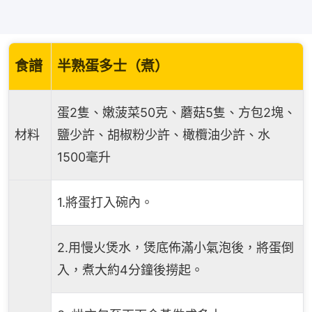
食譜
半熟蛋多士（煮）
蛋2隻、嫩菠菜50克、蘑菇5隻、方包2塊、
材料
鹽少許、胡椒粉少許、橄欖油少許、水
1500毫升
1.將蛋打入碗內。
2.用慢火煲水，煲底佈滿小氣泡後，將蛋倒
入，煮大約4分鐘後撈起。