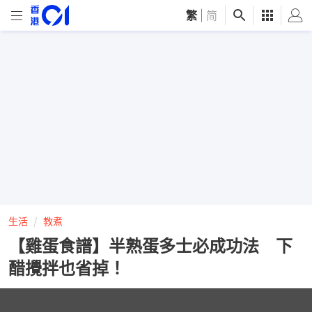
繁
|
简
生活
教煮
【雞蛋食譜】半熟蛋多士必成功法 下
醋攪拌也省掉！