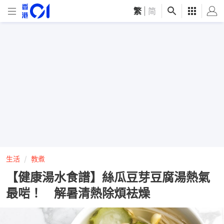
繁
|
简
生活
教煮
【健康湯水食譜】絲瓜豆芽豆腐湯熱氣
最啱！ 解暑清熱除煩袪燥