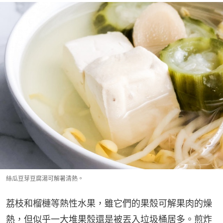
絲瓜豆芽豆腐湯可解暑清熱。
荔枝和榴槤等熱性水果，雖它們的果殼可解果肉的燥
熱，但似乎一大堆果殼還是被丟入垃圾桶居多。煎炸