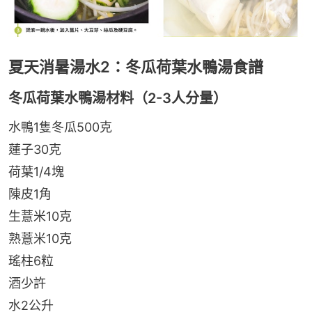
夏天消暑湯水2：冬瓜荷葉水鴨湯食譜
冬瓜荷葉水鴨湯材料（2-3人分量）
水鴨1隻冬瓜500克
蓮子30克
荷葉1/4塊
陳皮1角
生薏米10克
熟薏米10克
瑤柱6粒
酒少許
水2公升