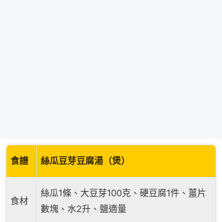
食譜
絲瓜豆芽豆腐湯（煲）
絲瓜1條、大豆芽100克、硬豆腐1件、薑片
食材
數塊、水2升、鹽適量