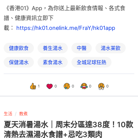
《香港01》App，為你送上最新飲食情報、各式食
譜、健康資訊立即下
載： 
https://hk01.onelink.me/FraY/hk01app
健康飲食
養生湯水
中醫
湯水茶飲
保健湯水
素食湯水
全城足球狂熱
1
0
0
0
0
生活
教煮
夏天消暑湯水｜周末分區達38度！10款
清熱去濕湯水食譜+忌吃3類肉