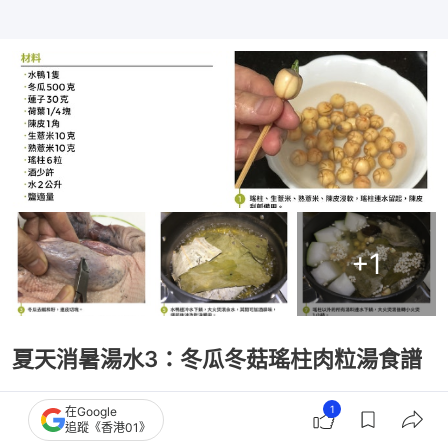
+
1
夏天消暑湯水3：冬瓜冬菇瑤柱肉粒湯食譜
冬瓜冬菇瑤柱肉粒湯材料（3-4人分量）
1
在Google
追蹤《香港01》
冬瓜500克