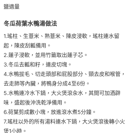
鹽適量
冬瓜荷葉水鴨湯做法
1.瑤柱、生薏米、熟薏米、陳皮浸軟，瑤柱連水留
起，陳皮刮瓤備用。
2.蓮子浸軟，並用竹籤取出蓮子芯。
3.冬瓜去瓤和籽，連皮切塊。
4.水鴨拔毛、切走頭部和屁股部分、頸去皮和喉管，
去走肺等內臟，將鴨身分成4至6份。
5.水鴨連冷水下鍋，大火煲滾汆水，其間可加酒辟
味，盛起後沖洗乾淨備用。
6.荷葉剪成數小塊，放進滾水煮5分鐘。
7.瑤柱以外的所有湯料連水下鍋，大火煲滾後轉小火
煲1小時。