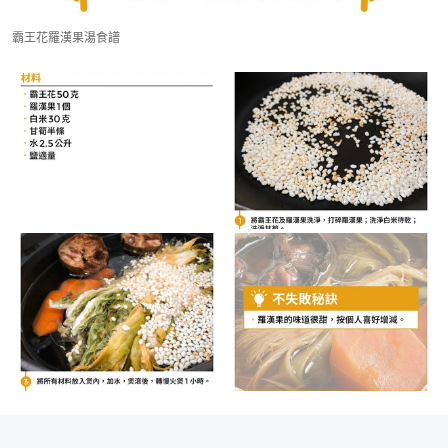
霸王花羅漢果湯食譜