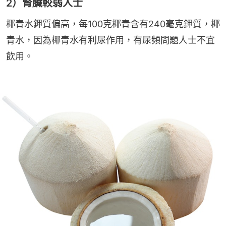
2）腎臟較弱人士
椰青水鉀質偏高，每100克椰青含有240毫克鉀質，椰
青水，因為椰青水有利尿作用，有尿頻問題人士不宜
飲用。