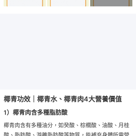
椰青功效｜椰青水、椰青肉4大營養價值
1）椰青肉含多種脂肪酸
椰青肉含有多種油分，如癸酸、棕櫚酸、油酸、月桂
酸、脂肪酸、游離脂肪酸等物質，能補充身體所需營