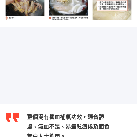
整個湯有養血補氣功效，適合體
虛、氣血不足、易暈眩疲倦及面色
蒼白人士飲用。