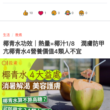
10
1
0
0
0
生活
教煮
椰青水功效｜熱量=椰汁1/8 潤膚防甲
亢椰青水4營養價值4類人不宜