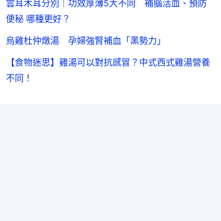
雲耳木耳分別｜功效厚薄5大不同 補腦活血、預防
便秘 哪種更好？
烏雞杜仲燉湯 孕婦強腎補血「黑勢力」
【食物迷思】雞湯可以對抗感冒？中式西式雞湯營養
不同！