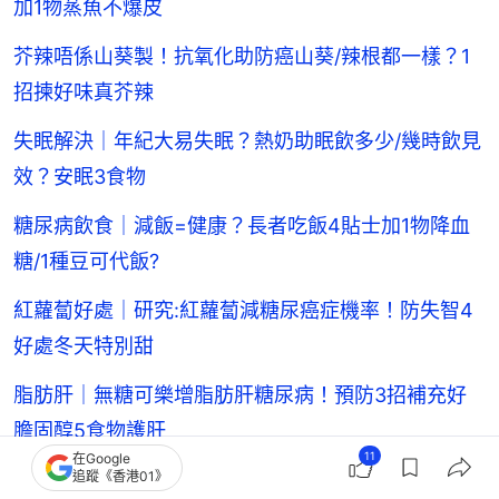
加1物蒸魚不爆皮
芥辣唔係山葵製！抗氧化助防癌山葵/辣根都一樣？1
招揀好味真芥辣
失眠解決｜年紀大易失眠？熱奶助眠飲多少/幾時飲見
效？安眠3食物
糖尿病飲食｜減飯=健康？長者吃飯4貼士加1物降血
糖/1種豆可代飯?
紅蘿蔔好處｜研究:紅蘿蔔減糖尿癌症機率！防失智4
好處冬天特別甜
脂肪肝｜無糖可樂增脂肪肝糖尿病！預防3招補充好
膽固醇5食物護肝
11
在Google
追蹤《香港01》
黃斑病變｜最年輕患者15歲！糖尿病屬高危 醫生教日