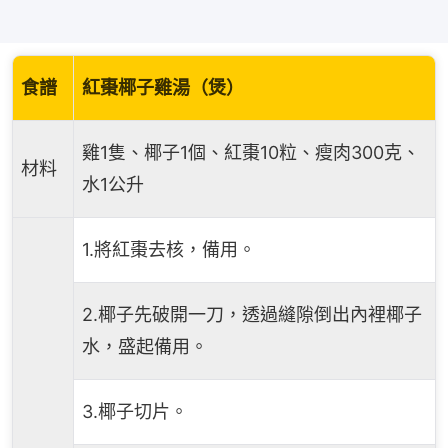
食譜
紅棗椰子雞湯（煲）
雞1隻、椰子1個、紅棗10粒、瘦肉300克、
材料
水1公升
1.將紅棗去核，備用。
2.椰子先破開一刀，透過縫隙倒出內裡椰子
水，盛起備用。
3.椰子切片。