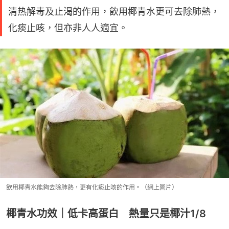
清热解毒及止渴的作用，飲用椰青水更可去除肺熱，
化痰止咳，但亦非人人適宜。
飲用椰青水能夠去除肺熱，更有化痰止咳的作用。（網上圖片）
椰青水功效｜低卡高蛋白 熱量只是椰汁1/8