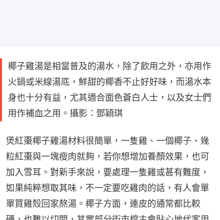
椰子雞湯是相當普及的湯水，除了飲用之外，亦用作
火鍋或米線湯底，鮮甜的椰香不止好好味，而湯水本
身也十分有益，尤其適合面色蒼白人士，以及女士們
用作補血之用。攝影：鄧穎琪
煲紅棗椰子雞湯材料很簡單，一隻雞、一個椰子、幾
粒紅棗與一塊瘦肉就夠，若你想增加養顏效果，也可
加入雪耳。對新手來說，要處理一隻雞或甚有難度，
如果純粹想取其味，不一定要吃雞肉的話，有人會單
單買雞殼回家熬湯。椰子方面，連皮的通常都比較
硬，也難以切開，其實部分街市檔主會貼心地代客用