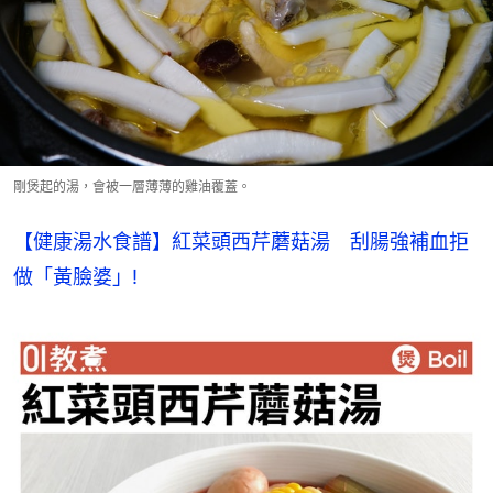
剛煲起的湯，會被一層薄薄的雞油覆蓋。
【健康湯水食譜】紅菜頭西芹蘑菇湯　刮腸強補血拒
做「黃臉婆」!