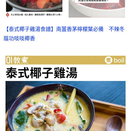
【泰式椰子雞湯食譜】南薑香茅檸檬葉必備　不辣冬
蔭功啖啖椰香