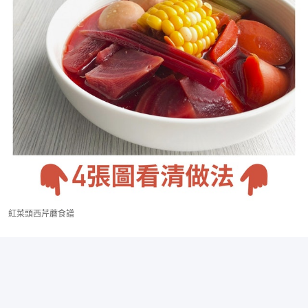
紅菜頭西芹蘑食譜