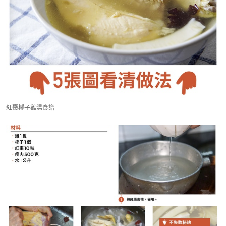
紅棗椰子雞湯食譜