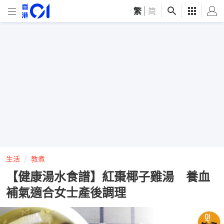
繁
|
简
生活
教煮
【健康湯水食譜】紅棗椰子雞湯 養血
補氣適合女士產後調理