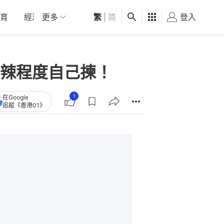
育
經濟
更多
01深圳
繁
觀點
|
简
健康
好食玩飛
登入
女
辣程度自己揀！
1
在Google
追蹤《香港01》