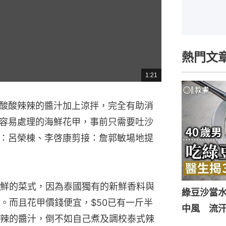
熱門文
1:21
總
共
時
間
酸酸辣辣的醬汁加上涼拌，完全有助消
容易處理的海鮮花甲，事前只需要吐沙
：呂榮棟、李啓康剪接：詹郭敏場地提
鮮的菜式，因為泰國獨有的新鮮香料與
綠豆沙當
。而且花甲價錢便宜，$50已有一斤半
中風 流
辣的醬汁，倒不如自己煮及調校泰式辣