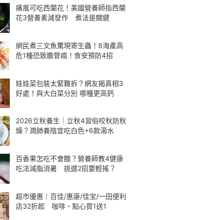
痛風可吃西蘭花！美國營養師指西蘭
花3營養素減發作 煮法是關鍵
網民煮三文魚驚現寄生蟲！8海產高
危1種恐致膽管癌！食安預防4招
娃娃菜包裝太緊難拆？網友揭真相3
好處！與大白菜分別 哪種更高鈣
2026立秋養生｜立秋4習俗咬秋防秋
燥？潤肺養陰宜吃白色+6款湯水
百香果怎吃不會酸？營養師教4健康
吃法減脂消暑 挑選2招要輕搖？
超市優惠｜百佳/惠康/佳宝/一田便利
店32折起 咖啡、點心買1送1