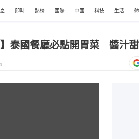
息
即時
熱榜
國際
中國
科技
生活
體
】泰國餐廳必點開胃菜 醬汁甜
03