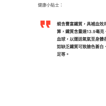
健康小貼士：
蜆含豐富鐵質，具補血效用
算，鐵質含量達13.9毫
血球，以運送氧氣至身體
如缺乏鐵質可致臉色蒼白
足等。