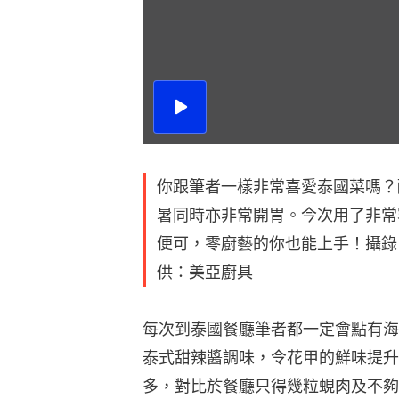
播
放
影
片
你跟筆者一樣非常喜愛泰國菜嗎？
暑同時亦非常開胃。今次用了非常
便可，零廚藝的你也能上手！攝錄
供：美亞廚具
每次到泰國餐廳筆者都一定會點有海
泰式甜辣醬調味，令花甲的鮮味提升
多，對比於餐廳只得幾粒蜆肉及不夠