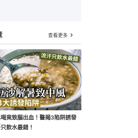
章
查看更多
水喝竟致腦出血！醫揭3陷阱誘發
汗只飲水最錯！