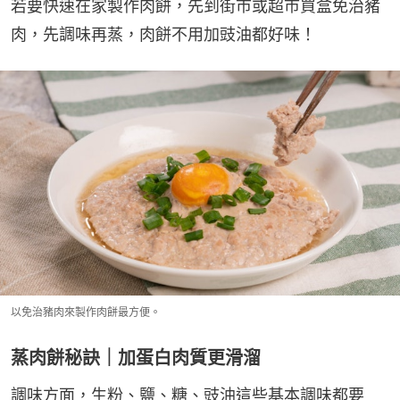
若要快速在家製作肉餅，先到街市或超市買盒免治豬
肉，先調味再蒸，肉餅不用加豉油都好味！
以免治豬肉來製作肉餅最方便。
蒸肉餅秘訣｜加蛋白肉質更滑溜
調味方面，生粉、鹽、糖、豉油這些基本調味都要