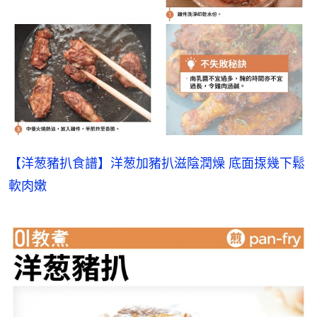
【洋葱豬扒食譜】洋葱加豬扒滋陰潤燥 底面揼幾下鬆
軟肉嫩