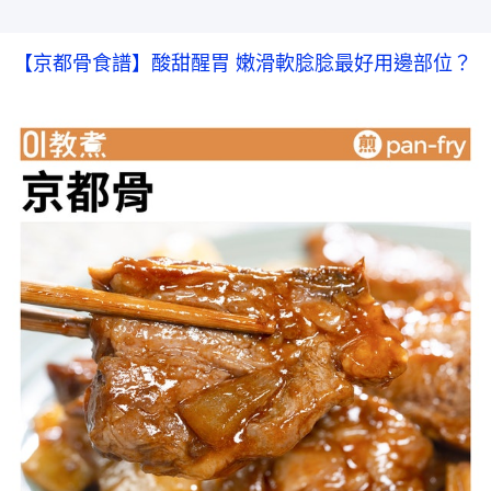
【京都骨食譜】酸甜醒胃 嫩滑軟腍腍最好用邊部位？