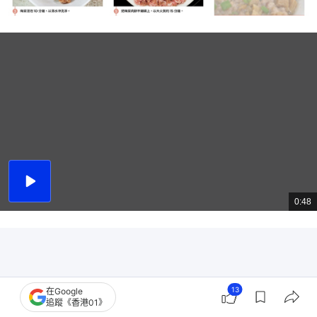
播
放
0:48
總
影
共
片
時
間
13
在Google
追蹤《香港01》