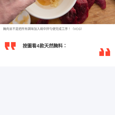
醃肉並不是把所有調味加入碗中拌勻便完成工序！（VCG）
按圖看4款天然醃料：