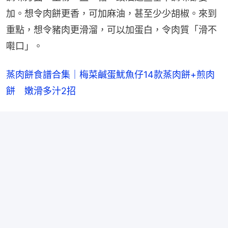
加。想令肉餅更香，可加麻油，甚至少少胡椒。來到
重點，想令豬肉更滑溜，可以加蛋白，令肉質「滑不
嚡口」。
蒸肉餅食譜合集｜梅菜鹹蛋魷魚仔14款蒸肉餅+煎肉
餅　嫩滑多汁2招