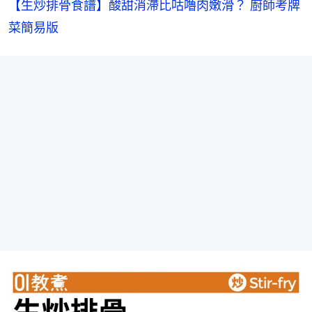
【生炒排骨食譜】酸甜消滯比咕嚕肉嫩滑？ 廚師考牌
菜簡易版