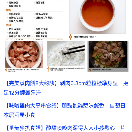
+
1
【完美蒸肉餅8大秘訣】剁肉0.3cm粒粒標準身型 撻
足12分鐘最彈滑
【味噌雞肉大蔥串食譜】麵豉醃雞惹味鹹香 自製日
本居酒屋小食
【番茄豬扒食譜】酸甜啖啖肉深得大人小孩歡心 片