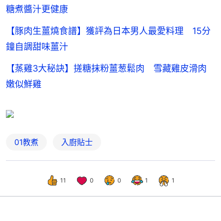
糖煮醬汁更健康
【豚肉生薑燒食譜】獲評為日本男人最愛料理 15分
鐘自調甜味薑汁
【蒸雞3大秘訣】搓糖抹粉薑葱鬆肉 雪藏雞皮滑肉
嫩似鮮雞
01教煮
入廚貼士
11
0
0
1
1