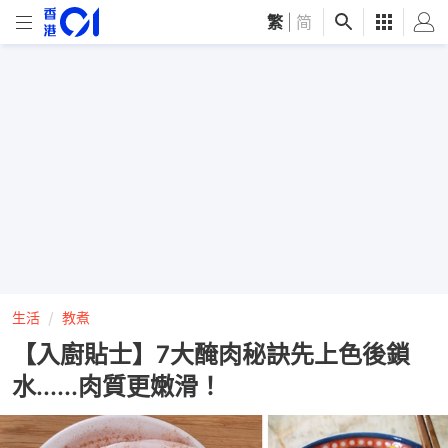
繁
|
简
生活
教煮
【入廚貼士】7大醃肉秘訣先上色後鎖
水......肉質更嫩滑！