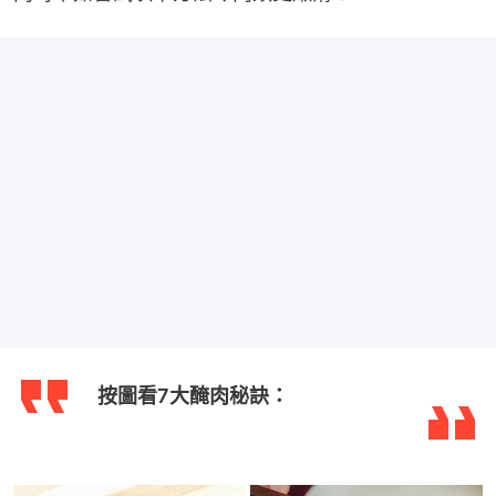
按圖看7大醃肉秘訣：