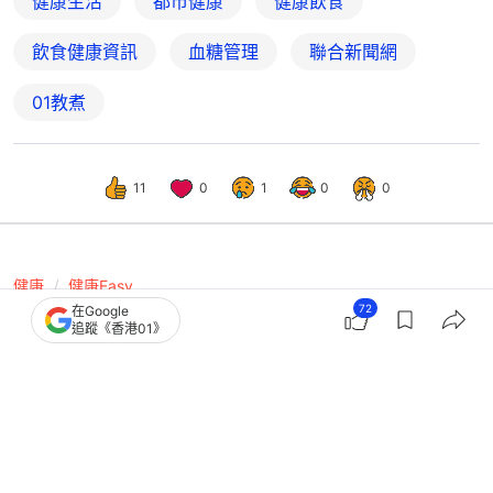
健康生活
都市健康
健康飲食
飲食健康資訊
血糖管理
聯合新聞網
01教煮
11
0
1
0
0
健康
健康Easy
72
在Google
降血糖｜日日食番薯以為好健康？醫生
追蹤《香港01》
揭1煮法變「血糖炸彈」