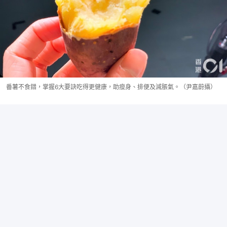
番薯不食錯，掌握6大要訣吃得更健康，助瘦身、排便及減脹氣。（尹嘉蔚攝）