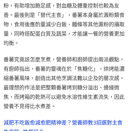
粉，有助增加飽足感，對血糖及體重控制也較為友
善。最後則是「替代主食」，番薯本身屬於澱粉類食
物，食用後應酌量減少白飯、麵條等其他澱粉的攝取
量，同時搭配蛋白質及蔬菜，才能讓一餐的營養更加
均衡。
番薯究竟該怎麼烹煮，營養師和廚師提出兩派觀點。
有廚師指出，番薯的靈魂在於「焦糖化」，烘烤能濃
縮番薯風味，創造出其他烹調法難以企及的層次感。
最理想的作法是把整顆番薯烤到糖分溢出、邊緣微
焦，而烤箱的乾熱可以避免水溶性維生素流失，因此
營養不見得比水煮差。
減肥不吃飯愈減愈肥精神差？營養師教3招選對主食