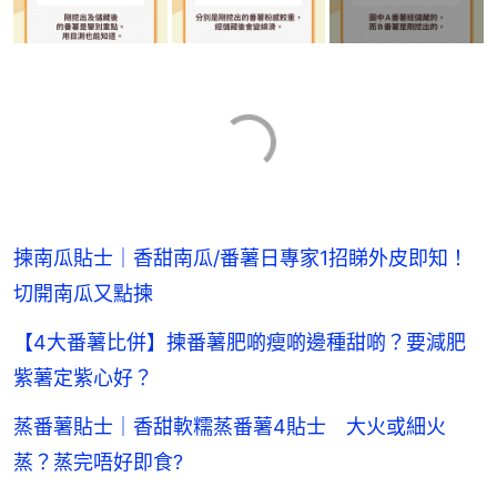
揀南瓜貼士｜香甜南瓜/番薯日專家1招睇外皮即知！
切開南瓜又點揀
【4大番薯比併】揀番薯肥啲瘦啲邊種甜啲？要減肥
紫薯定紫心好？
蒸番薯貼士｜香甜軟糯蒸番薯4貼士 大火或細火
蒸？蒸完唔好即食?