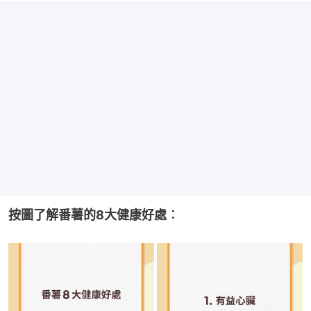
按圖了解番薯的8大健康好處︰