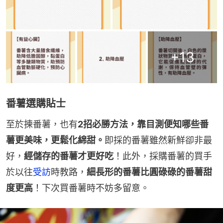
+
13
番薯選購貼士
至於揀番薯，也有
2招必勝方法，靠目測便知哪些番
薯更美味，更鬆化綿甜。
即採的番薯雖然新鮮卻非最
好，
經儲存的番薯才更好吃
！此外，採購番薯的買手
於以往
受訪
時教路，
細長形的番薯比圓碌碌的番薯甜
度更高
！下次買番薯時不妨多留意。