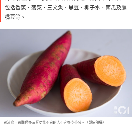
包括香蕉、菠菜、三文魚、黑豆、椰子水、南瓜及鷹
嘴豆等。
胃潰瘍、胃酸過多及腎功能不良的人不宜多吃番薯。（鄧倩螢攝）