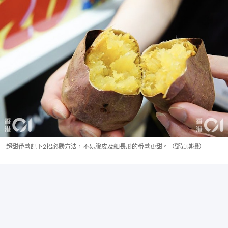
超甜番薯記下2招必勝方法，不易脫皮及細長形的番薯更甜。（鄧穎琪攝）