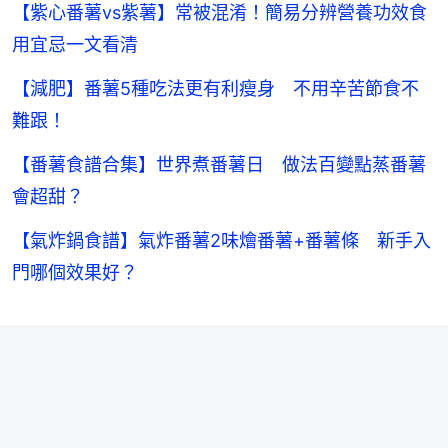
【紫心番薯vs紫薯】常被混淆！簡易分辨營養功效食
用宜忌一文看清
【減肥】番薯5種吃法更有利瘦身 不用辛苦節食不
難跟！
【番薯食譜合集】世界煮番薯日 做法百變點蒸番薯
會超甜？
【氣炸鍋食譜】氣炸番薯2味燴番薯+番薯條 新手入
門哪個效果好？