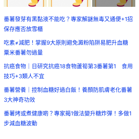
番薯發芽有黑黏液不能吃？專家解謎無毒又通便+1招
保存應否放雪櫃
吃素≠減肥！掌握9大原則避免澱粉陷阱易肥升血糖
粟米番薯勿過量
抗癌食物｜日研究抗癌18食物蘆筍第3番薯第1 食用
技巧+3類人不宜
番薯營養｜控制血糖好過白飯！養顏防肌膚老化番薯
3大神奇功效
番薯烤或煮健康啲？專家揭1做法變升糖炸彈！多做1
步減血糖波動