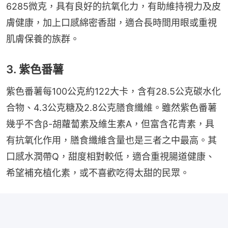
6285微克，具有良好的抗氧化力，有助維持視力及皮
膚健康，加上口感綿密香甜，適合長時間用眼或重視
肌膚保養的族群。
3. 紫色番薯
紫色番薯每100公克約122大卡，含有28.5公克碳水化
合物、4.3公克糖及2.8公克膳食纖維。雖然紫色番薯
幾乎不含β-胡蘿蔔素及維生素A，但富含花青素，具
有抗氧化作用，膳食纖維含量也是三者之中最高。其
口感水潤帶Q，甜度相對較低，適合重視腸道健康、
希望補充植化素，或不喜歡吃得太甜的民眾。