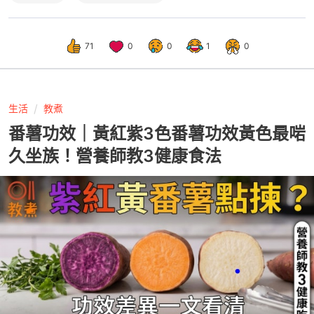
71
0
0
1
0
生活
教煮
番薯功效｜黃紅紫3色番薯功效黃色最啱
久坐族！營養師教3健康食法