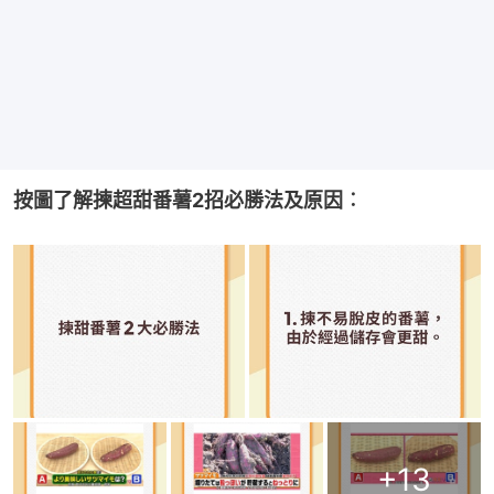
按圖了解揀超甜番薯2招必勝法及原因︰
+
13