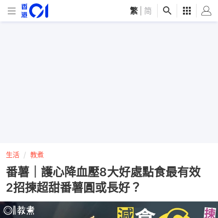
繁
|
简
生活
教煮
番薯｜護心降血壓8大好處點食最有效
2招揀超甜番薯圓或長好？