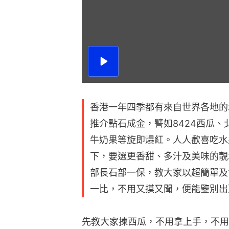
播
放
影
片
香港一年四季都有來自世界各地的
推介點石成金，譬如8424西瓜
牛奶果等旋即爆紅。人人歡喜吃水
下，要選更香甜、多汁及美味的靚
部長石部一保，教大家以超簡單及
一比，不用又摸又聞，便能鑒別出
先教大家揀西瓜，不用拿上手，不用