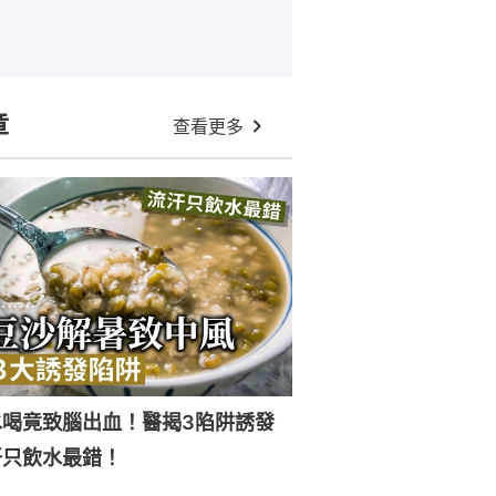
章
查看更多
水喝竟致腦出血！醫揭3陷阱誘發
汗只飲水最錯！