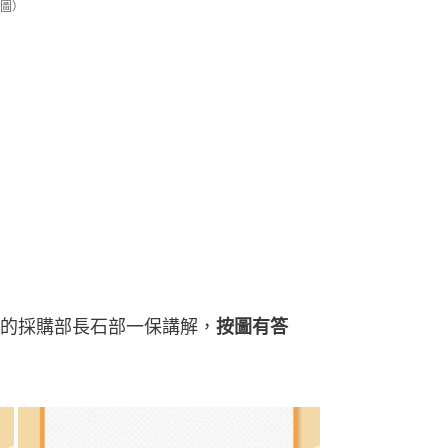
圖）
的採購部長石部一保講解，
按圖有答