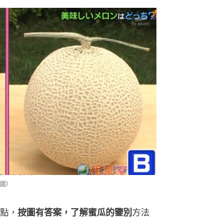
圖）
點，
按圖有答案，了解蜜瓜的鑒別
方法