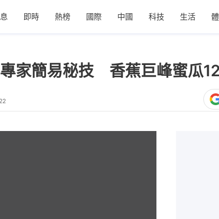
息
即時
熱榜
國際
中國
科技
生活
體
專家簡易秘技 香蕉巨峰蜜瓜1
22