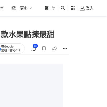
育
經濟
更多
01深圳
繁
觀點
|
简
健康
好食玩飛
登入
女
2款水果點揀最甜
31
在Google
追蹤《香港01》