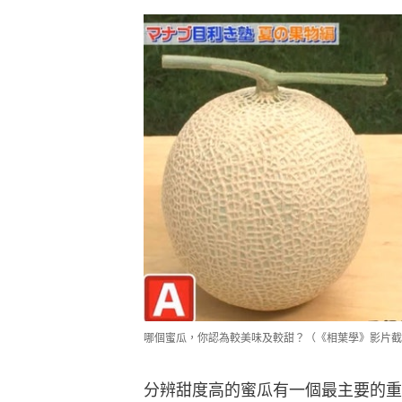
哪個蜜瓜，你認為較美味及較甜？（《相葉學》影片截
分辨甜度高的蜜瓜有一個最主要的重