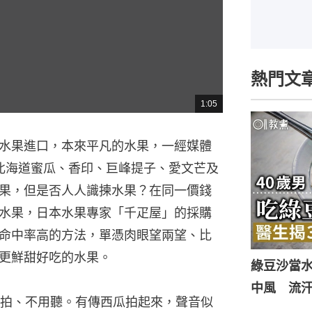
熱門文
1:05
總
共
時
間
水果進口，本來平凡的水果，一經媒體
、北海道蜜瓜、香印、巨峰提子、愛文芒及
果，但是否人人識揀水果？在同一價錢
水果，日本水果專家「千疋屋」的採購
命中率高的方法，單憑肉眼望兩望、比
更鮮甜好吃的水果。
綠豆沙當
中風 流
拍、不用聽。有傳西瓜拍起來，聲音似