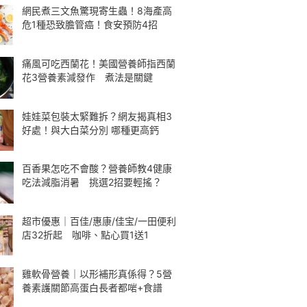
網民煮三文魚驚現寄生蟲！8海產高
危1種恐致膽管癌！食安預防4招
痛風可吃西蘭花！美國營養師指西蘭
花3營養素減發作 煮法是關鍵
娃娃菜包裝太緊難拆？網友揭真相3
好處！與大白菜分別 哪種更高鈣
百香果怎吃不會酸？營養師教4健康
吃法減脂消暑 挑選2招要輕搖？
超市優惠｜百佳/惠康/佳宝/一田便利
店32折起 咖啡、點心買1送1
雞軟骨營養｜以形補形真係得？5營
養素護關節高蛋白長者都啱+食譜