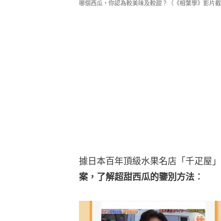
哪個西瓜，你認為較美味及較甜？（《相葉學》影片截
據日本百年頂級水果名店「千疋屋」
案，了解超甜西瓜的鑒別方法︰