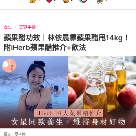
女生
美容手帳
蘋果醋功效｜林依晨靠蘋果醋甩14kg！
附iHerb蘋果醋推介+飲法
撰文：
夏子婷