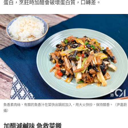
蛋白，烹飪時加醋會破壞蛋白質，口轉差。
魚香素肉絲，有醋的魚香汁在菜快出鍋前加入，用大火快炒，保持醋香。（尹嘉蔚
攝）
加醋減鹹味 急救菜餚