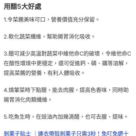
用醋5大好處
1.令菜餚美味可口，營養價值充分保留。
2.軟化蔬菜纖維，幫助腸胃消化吸收。
3.醋可減少高溫對蔬菜中維他命C的破壞，令維他命C
在酸性環境中更穩定，還可促進鈣、磷、鐵等溶解，
提高菜餚的營養，有利人體吸收。
4.燒葷菜時下點醋，能去肉腥，提高色香味，同時助
腸胃消化肉類纖維。
5.吃魚生時，在豉油內加幾滴醋，也可去腥、提味。
剝栗子貼士 ｜連衣帶殼剝栗子只需3秒！免叮免鎅十