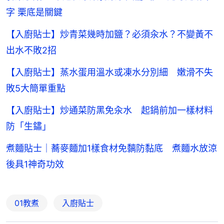
字 栗底是關鍵
【入廚貼士】炒青菜幾時加鹽？必須汆水？不變黃不
出水不敗2招
【入廚貼士】蒸水蛋用溫水或凍水分別細 嫩滑不失
敗5大簡單重點
【入廚貼士】炒通菜防黑免汆水 起鍋前加一樣材料
防「生鏽」
煮麵貼士｜蕎麥麵加1樣食材免黐防黏底 煮麵水放涼
後具1神奇功效
01教煮
入廚貼士