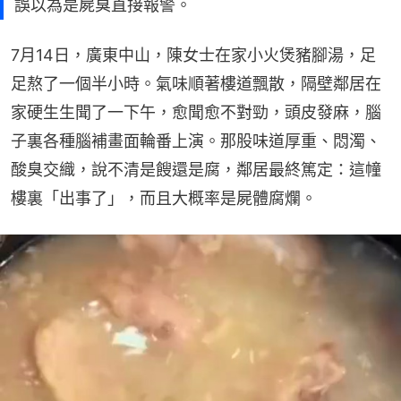
誤以為是屍臭直接報警。
7月14日，廣東中山，陳女士在家小火煲豬腳湯，足
足熬了一個半小時。氣味順著樓道飄散，隔壁鄰居在
家硬生生聞了一下午，愈聞愈不對勁，頭皮發麻，腦
子裏各種腦補畫面輪番上演。那股味道厚重、悶濁、
酸臭交織，說不清是餿還是腐，鄰居最終篤定：這幢
樓裏「出事了」，而且大概率是屍體腐爛。