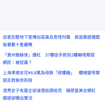
自家別墅地下室傳出惡臭及奇怪叫聲 竟是鄰居擅闖
偷養數十隻雞鴨
「貴州蜘蛛俠」爆紅 37樓徒手爬到3樓嚇壞鄰居
網民：被捉姦？
上海孝順女花¥6.8萬為母裝「爬樓機」 樓梯變窄鄰
居反對無奈拆除
清秀女子有屋企卻淪落街頭拾荒 稱想當美女網紅
鄰居卻曝出實況