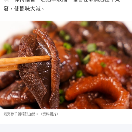
發，使醋味大減。
煮海參千祈唔好加醋。（資料圖片）