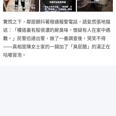
驚慌之下，鄰居顫抖著撥通報警電話，語氣慌張地描
述：「樓道裏有股很濃的屍臭味，懷疑有人在家中遇
難。」民警迅速出警，做了一番調查後，哭笑不得
——真相是陳女士家的一鍋加了「臭屁醋」的湯正在
咕嘟冒泡。