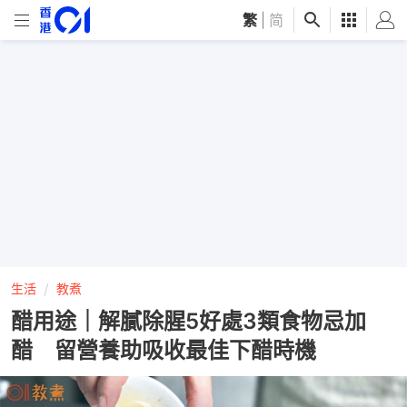
繁
|
简
生活
教煮
醋用途｜解膩除腥5好處3類食物忌加
醋 留營養助吸收最佳下醋時機