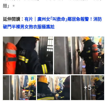
醋」。
延伸閱讀：
有片｜廣州女｢叫救命｣鄰居急報警！消防
破門半裸男女抱衣服極尷尬
+
5