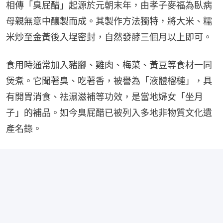
相傳「臭屁醋」起源於元朝末年，由孝子麥福為臥病
母親無意中釀製而成。其製作方法獨特，將大米、糯
米炒至金黃後入埕密封，自然發酵三個月以上即可。
食用時通常加入豬腳、雞肉、梅菜、黃豆等食材一同
煲煮。它聞著臭、吃著香，被譽為「液體榴槤」，具
有開胃消食、祛濕滋補等功效，是當地婦女「坐月
子」的補品。如今臭屁醋已被列入多地非物質文化遺
產名錄。