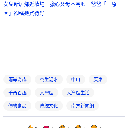
女兒新居鄰近墳場 擔心父母不高興 爸爸「一原
因」卻稱她買得好
兩岸奇趣
養生湯水
中山
廣東
千奇百趣
大灣區
大灣區生活
傳統食品
傳統文化
南方新聞網
6
0
0
7
0