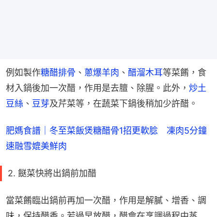
例如製作
糖醋排骨
、
蔥爆羊肉
、
醋溜木耳
等菜餚，食
材入鍋後加一次醋，作用是去膻、除腥。此外，
炒土
豆絲
、
豆芽
及芹菜等，在蔬菜下鍋後稍加少許醋。
肥媽食譜｜冬至菜飯煲糖醋骨1招更軟腍　凍肉5分鐘
速融雪媲美鮮肉
2. 餸菜快將出鍋前加醋
當菜餚臨出鍋前再加一次醋，作用是解膩、增香、調
味，保持醋香。若過早放醋，醋會在烹調過程中蒸