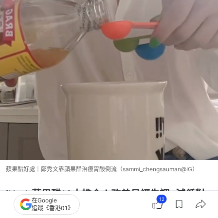
蘋果醋好處｜鄭秀文靠蘋果醋治療胃酸倒流（sammi_chengsauman@IG）
iHerb蘋果醋10大推介！改善月經失調+減低對
12
在Google
追蹤《香港01》
暗瘡肌剌激