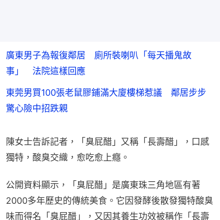
廣東男子為報復鄰居 廁所裝喇叭「每天播鬼故
事」 法院這樣回應
東莞男買100張老鼠膠鋪滿大廈樓梯惹議 鄰居步步
驚心險中招跌親
陳女士告訴記者，「臭屁醋」又稱「長壽醋」，口感
獨特，酸臭交織，愈吃愈上癮。
公開資料顯示，「臭屁醋」是廣東珠三角地區有著
2000多年歷史的傳統美食。它因發酵後散發獨特酸臭
味而得名「臭屁醋」，又因其養生功效被稱作「長壽