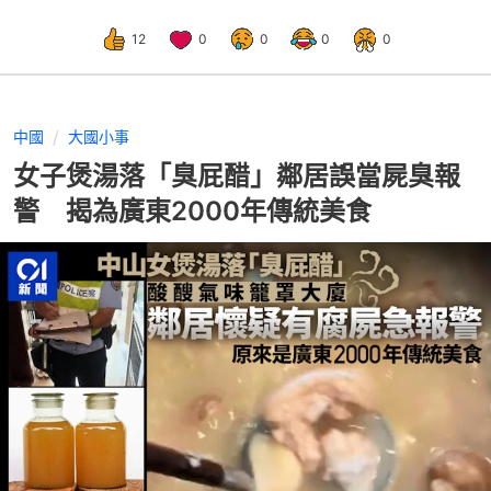
12
0
0
0
0
中國
大國小事
女子煲湯落「臭屁醋」鄰居誤當屍臭報
警 揭為廣東2000年傳統美食