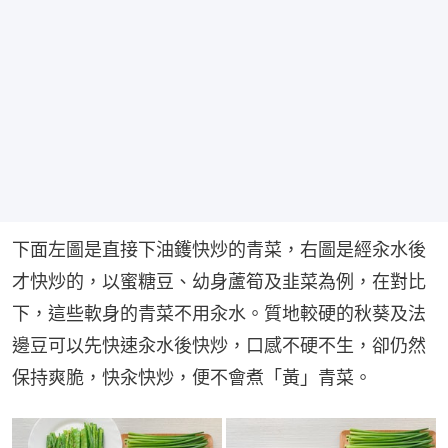
下面左圖是直接下油鑊快炒的青菜，右圖是經汆水後
才快炒的，以蜜糖豆、幼身蘆筍及韭菜為例，在對比
下，這些軟身的青菜不用汆水。質地較硬的秋葵及法
邊豆可以先快速汆水後快炒，口感不硬不生，卻仍然
保持爽脆，快汆快炒，便不會煮「黃」青菜。