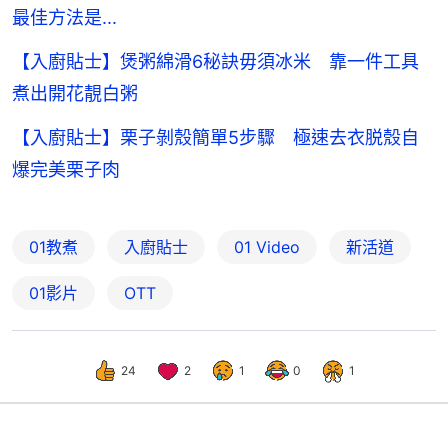
最佳方法是...
【入廚貼士】煲粥綿滑6秘訣毋須冰米 靠一件工具
煮出開花靚白粥
【入廚貼士】栗子剝殼簡單5步驟 極速去衣脱殼自
爆完美栗子肉
01教煮
入廚貼士
01 Video
新活道
01影片
OTT
24
2
1
0
1