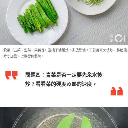
軟菜（韭菜、生菜、菜苗等）直接下油鑊炒，多放點油，下蒜用旺火快炒，將起鑊
時才加鹽，上碟留位散熱。
問題四︰青菜是否一定要先汆水後
炒？看看菜的硬度及熟的速度。