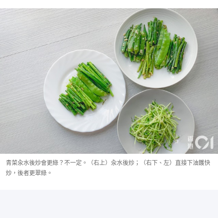
青菜汆水後炒會更綠？不一定。（右上）汆水後炒；（右下、左）直接下油鑊快
炒，後者更翠綠。