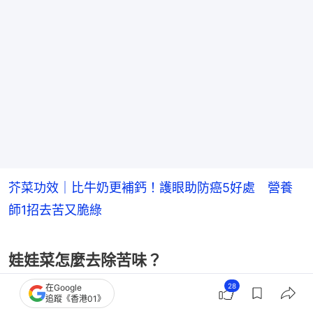
芥菜功效｜比牛奶更補鈣！護眼助防癌5好處 營養
師1招去苦又脆綠
娃娃菜怎麼去除苦味？
28
在Google
此外，娃娃菜本身帶有些許苦味，不少人因此不敢嘗
追蹤《香港01》
試，但其實有2種方法可以去除苦味：