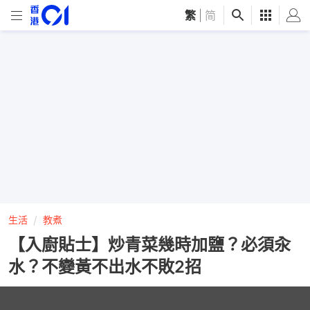
繁
|
简
生活
教煮
【入廚貼士】炒青菜幾時加鹽？必須汆
水？不變黃不出水不敗2招