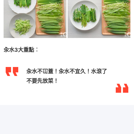
汆水3大重點︰
汆水不冚蓋！汆水不宜久！水滾了
不要先放菜！