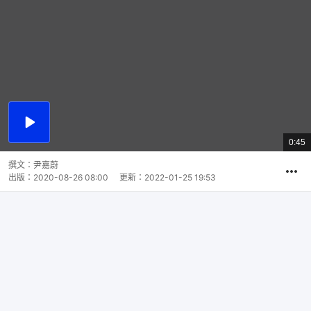
播
放
0:45
總
影
共
片
時
撰文：
尹嘉蔚
間
出版：
2020-08-26 08:00
更新：
2022-01-25 19:53