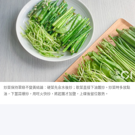
炒菜保持翠綠不變黃結論︰硬菜先汆水後炒；軟菜直接下油鑊炒。炒菜時多放點
油，下薑蒜爆炒，用旺火快炒，將起鑊才加鹽，上碟後留位散熱。