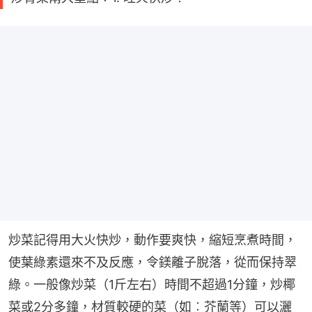
炒菜記得用大火快炒，動作要爽快，縮短烹煮時間，
使葉綠素還來不及反應，令鎂離子脫落，從而保持翠
綠。一般像炒菜（1斤左右）時間不超過1分鐘，炒椰
菜或2分多鐘，材質較硬的菜（如︰芥蘭等）可以灑