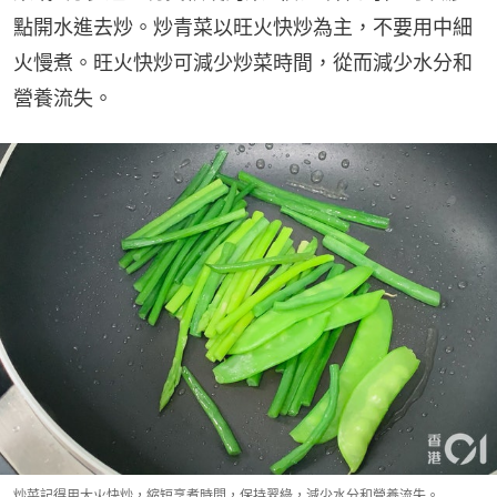
點開水進去炒。炒青菜以旺火快炒為主，不要用中細
火慢煮。旺火快炒可減少炒菜時間，從而減少水分和
營養流失。
炒菜記得用大火快炒，縮短烹煮時間，保持翠綠，減少水分和營養流失。