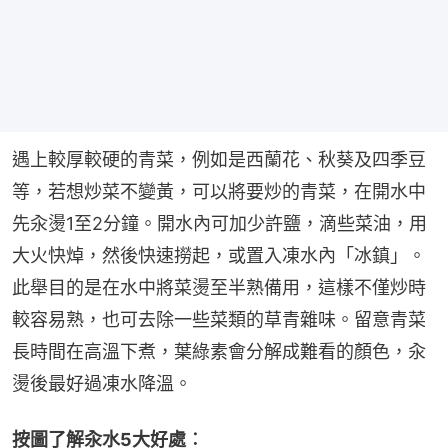
遇上較厚較硬的青菜，例如是西蘭花、秋葵及四季豆
等，若想炒菜不變黃，可以將要炒的青菜，在開水中
先汆燙1至2分鐘。開水內可加少許鹽，滴些菜油，用
大火快焯，然後快速撈起，或置入凍水內「冰鎮」。
此舉目的是在水中將菜燙至半熟備用，這樣不僅炒時
較容易熟，也可去除一些菜類的草青雜味。留意青菜
長時間在高溫下煮，葉綠素會分解成難看的顏色，汆
燙後最好過凍水降溫。
按圖了解汆水5大好處︰