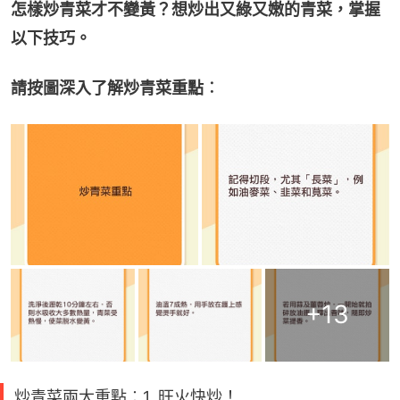
怎樣炒青菜才不變黃？想炒出又綠又嫩的青菜，掌握
以下技巧。
請按圖深入了解炒青菜重點︰
+
13
炒青菜兩大重點︰1. 旺火快炒！