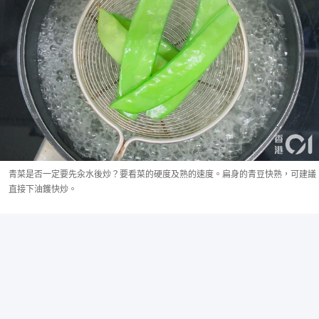
青菜是否一定要先汆水後炒？要看菜的硬度及熟的速度。扁身的青豆快熟，可建議
直接下油鑊快炒。