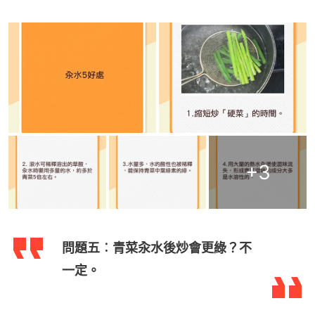
+
3
問題五︰青菜汆水後炒會更綠？不
一定。