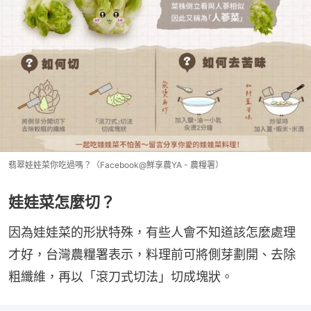
翡翠娃娃菜你吃過嗎？（Facebook@鮮享農YA - 農糧署）
娃娃菜怎麼切？
因為娃娃菜的形狀特殊，有些人會不知道該怎麼處理
才好，台灣農糧署表示，料理前可將側芽劃開、去除
粗纖維，再以「滾刀式切法」切成塊狀。