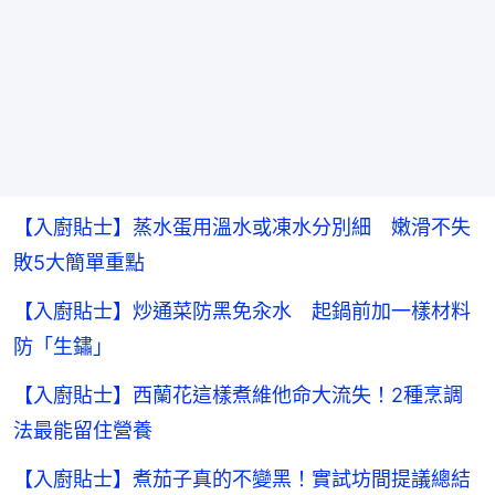
【入廚貼士】蒸水蛋用溫水或凍水分別細 嫩滑不失
敗5大簡單重點
【入廚貼士】炒通菜防黑免汆水 起鍋前加一樣材料
防「生鏽」
【入廚貼士】西蘭花這樣煮維他命大流失！2種烹調
法最能留住營養
【入廚貼士】煮茄子真的不變黑！實試坊間提議總結