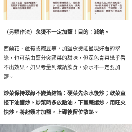
（另類作法）
汆燙不一定加鹽！目的︰減鈉。
西蘭花、蘆筍或豌豆等，加鹽汆燙能呈現好看的翠
綠，也可藉由鹽分突顯菜的甜味，但深色青菜幾乎看
不出效果。如果考量到減鈉飲食，汆水不一定要加
鹽。
炒菜保持翠綠不變黃結論︰硬菜先汆水後炒；軟菜直
接下油鑊炒。炒菜時多放點油，下薑蒜爆炒，用旺火
快炒，將起鑊才加鹽，上碟後留位散熱。