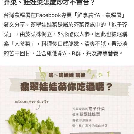
芥菜、娃娃菜怎麼炒才不會苦？
台灣農糧署在Facebook專頁「鮮享農YA - 農糧署」
發文分享，翡翠娃娃菜是屬於芥菜家族中的「抱子芥
菜」，由於菜株倒立，外形酷似人參，因此也被暱稱
為「人參菜」，料理後口感脆嫩、清爽不膩，帶淡淡
的苦中回甘，並含維他命A、B群、鈣及鉀等營養。