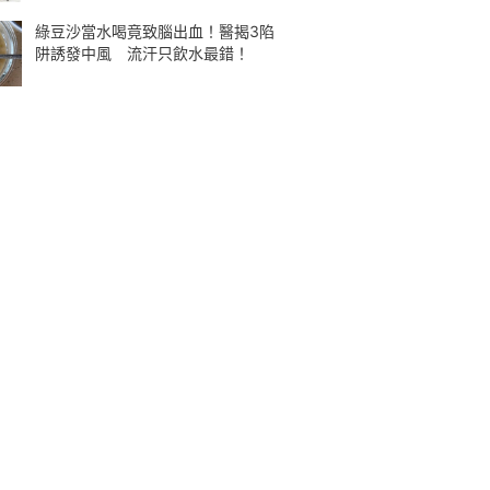
綠豆沙當水喝竟致腦出血！醫揭3陷
阱誘發中風 流汗只飲水最錯！