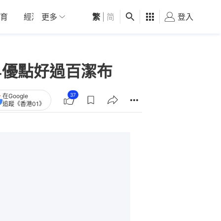
育
經濟
更多
01深圳
繁
觀點
|
简
健康
好食玩飛
登入
女
4優點好過百潔布
37
在Google
追蹤《香港01》