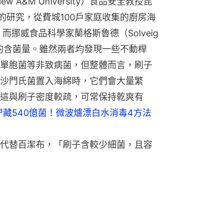
ew A&M University）食品安全教授昆
曾作相關的研究，從費城100戶家庭收集的廚房海
挪威食品科學家蘭格斯魯德（Solveig 
刷子的含菌量。雖然兩者均發現一些不動桿
單胞菌等非致病菌，但整體而言，刷子
沙門氏菌置入海綿時，它們會大量繁
這與刷子密度較疏，可常保持乾爽有
³藏540億菌！微波爐漂白水消毒4方法
代替百潔布，「刷子含較少細菌，且容