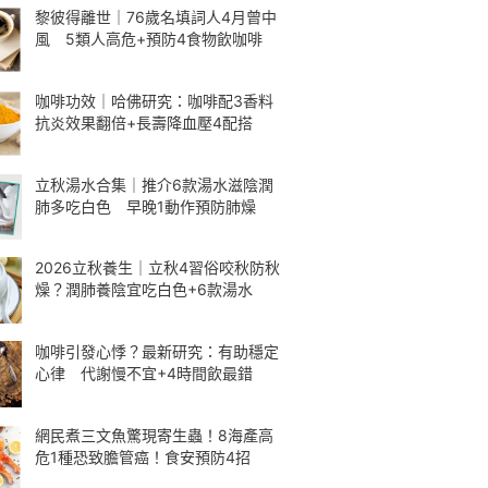
黎彼得離世｜76歲名填詞人4月曾中
風 5類人高危+預防4食物飲咖啡
咖啡功效｜哈佛研究：咖啡配3香料
抗炎效果翻倍+長壽降血壓4配搭
立秋湯水合集｜推介6款湯水滋陰潤
肺多吃白色 早晚1動作預防肺燥
2026立秋養生｜立秋4習俗咬秋防秋
燥？潤肺養陰宜吃白色+6款湯水
咖啡引發心悸？最新研究：有助穩定
心律 代謝慢不宜+4時間飲最錯
網民煮三文魚驚現寄生蟲！8海產高
危1種恐致膽管癌！食安預防4招