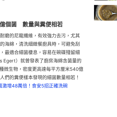
0億個菌 數量與糞便相若
耐磨的尼龍纖維，有效強力去污，尤其
的海綿，清洗細緻餐廚具時，可避免刮
，最適合細菌棲息，容易在碗碟殘留細
s Egert）就曾發表了廚房海綿含菌量的
種微生物，密度更高達每平方厘米540億
人們的糞便樣本發現的細菌數量相若！
菌激增48萬倍！食安5招正確洗碗