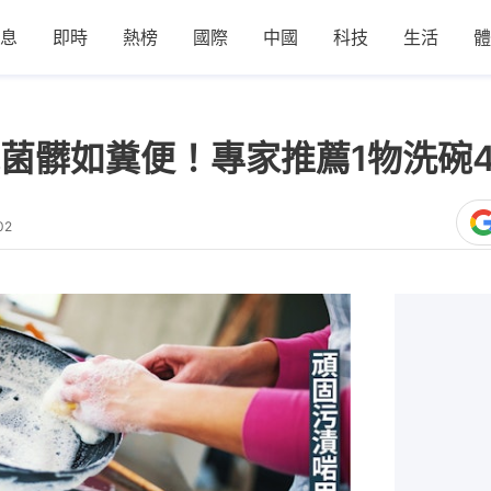
息
即時
熱榜
國際
中國
科技
生活
體
菌髒如糞便！專家推薦1物洗碗
02