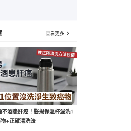
章
查看更多
煙不酒患肝癌！醫揭保溫杯漏洗1
物+正確清洗法