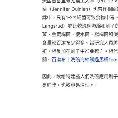
美國普雷里維尤農工大學（Prairie Vi
蘭（Jennifer Quinlan）也
綿中，只有1-2%細菌可致食物中毒。而
Langsrud）亦比較洗碗海綿和
菌、金黃桿菌、棲水菌、腸桿菌和假
含量較百潔布少得多。當研究人員將
殖，相反加在刷子中卻會死亡。相信
關。
百潔布｜洗碗海綿髒過馬桶1cm
因此，埃格特建議人們洗碗應用刷子
易晾乾，也較容易清理。」