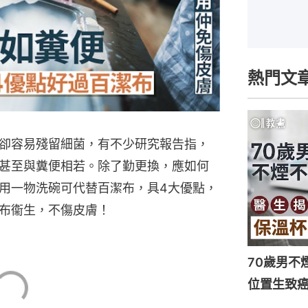
熱門文
卻容易殘留細菌，有不少研究報告指，
甚至與糞便相若。除了勤更換，應如何
用一物洗碗可代替百潔布，具4大優點，
布衞生，不傷皮膚！
70歲男不
位置生致癌