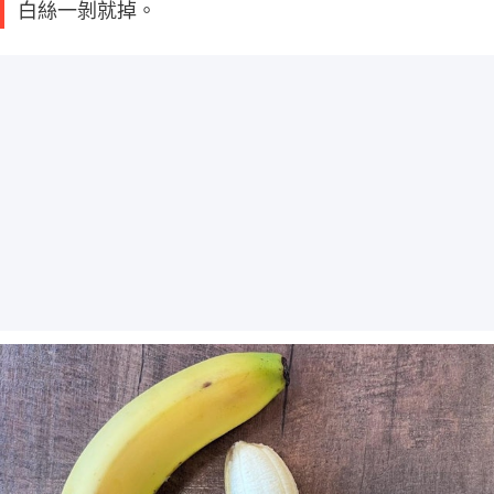
白絲一剝就掉。