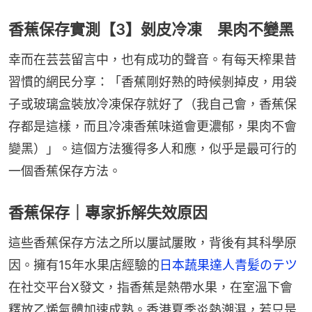
香蕉保存實測【3】剝皮冷凍 果肉不變黑
幸而在芸芸留言中，也有成功的聲音。有每天榨果昔
習慣的網民分享：「香蕉剛好熟的時候剝掉皮，用袋
子或玻璃盒裝放冷凍保存就好了（我自己會，香蕉保
存都是這樣，而且冷凍香蕉味道會更濃郁，果肉不會
變黑）」。這個方法獲得多人和應，似乎是最可行的
一個香蕉保存方法。
香蕉保存｜專家拆解失效原因
這些香蕉保存方法之所以屢試屢敗，背後有其科學原
因。擁有15年水果店經驗的
日本蔬果達人青髪のテツ
在社交平台X發文，指香蕉是熱帶水果，在室溫下會
釋放乙烯氣體加速成熟。香港夏季炎熱潮濕，若只是