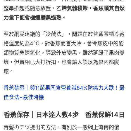
整串掛起或隨意放置，
乙烯氣體積聚，香蕉順其自然
力量下便會極速變黑過熟。
至於網民建議的「冷藏法」，問題在於普通雪櫃冷藏
格溫度約為4°C，對香蕉而言太冷，會令蕉皮中的酚
類物質急速氧化，導致外皮變黑，雖然延緩了果肉變
壞，但賣相已大打折扣，也會讓人誤以為果內都變
壞。
香蕉禁忌｜與11蔬果同食營養減84%防癌力大跌！最
佳食法+最佳時機
香蕉保存｜日本達人教4步 香蕉保鮮14日
青髪のテツ提出的方法，有別於一般網上流傳的偏