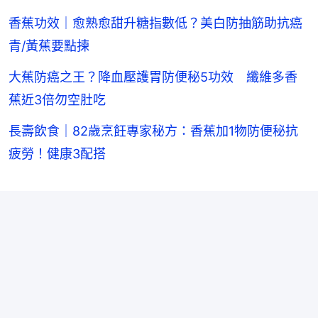
香蕉功效｜愈熟愈甜升糖指數低？美白防抽筋助抗癌
青/黃蕉要點揀
大蕉防癌之王？降血壓護胃防便秘5功效 纖維多香
蕉近3倍勿空肚吃
長壽飲食｜82歲烹飪專家秘方：香蕉加1物防便秘抗
疲勞！健康3配搭