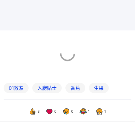
01教煮
入廚貼士
香蕉
生果
3
0
0
1
1