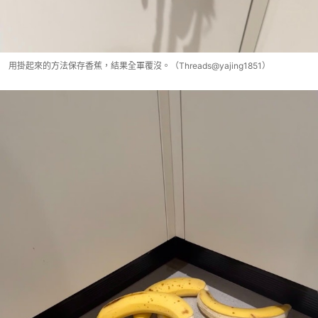
用掛起來的方法保存香蕉，結果全軍覆沒。（Threads@yajing1851）