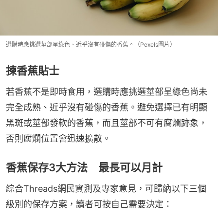
選購時應挑選莖部呈綠色、近乎沒有碰傷的香蕉。（Pexels圖片）
揀香蕉貼士
若香蕉不是即時食用，選購時應挑選莖部呈綠色尚未
完全成熟、近乎沒有碰傷的香蕉。避免選擇已有明顯
黑斑或莖部發軟的香蕉，而且莖部不可有腐爛跡象，
否則腐爛位置會迅速擴散。
香蕉保存3大方法 最長可以月計
綜合Threads網民實測及專家意見，可歸納以下三個
級別的保存方案，讀者可按自己需要決定：