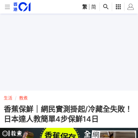
繁
|
简
生活
教煮
香蕉保鮮｜網民實測掛起/冷藏全失敗！
日本達人教簡單4步保鮮14日