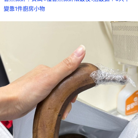
變靠1件廚房小物