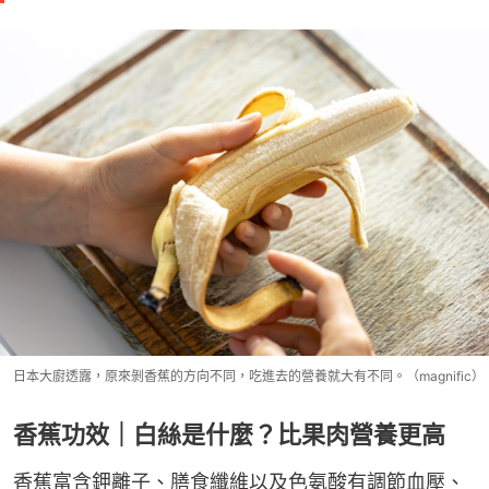
日本大廚透露，原來剝香蕉的方向不同，吃進去的營養就大有不同。（magnific）
香蕉功效｜白絲是什麼？比果肉營養更高
香蕉富含鉀離子、膳食纖維以及色氨酸有調節血壓、