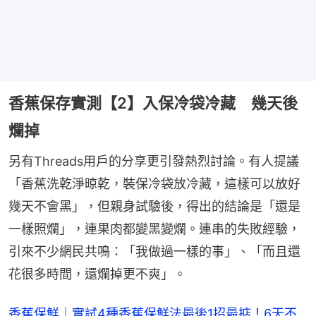
香蕉保存實測【2】入保冷袋冷藏 幾天後
爛掉
另有Threads用戶的分享更引發熱烈討論。有人提議
「香蕉洗乾淨晾乾，裝保冷袋放冷藏，這樣可以放好
幾天不會黑」，但親身試驗後，得出的結論是「還是
一樣照爛」，連果肉都變黑變爛。連串的失敗經驗，
引來不少網民共鳴：「我做過一樣的事」、「而且還
花很多時間，還爛掉更不爽」。
香蕉保鮮｜實試4種香蕉保鮮法最後1招最掂！6天不