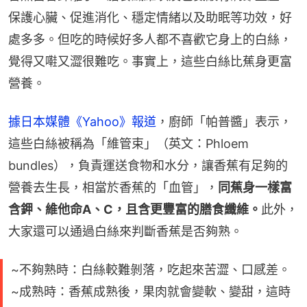
保護心臟、促進消化、穩定情緒以及助眠等功效，好
處多多。但吃的時候好多人都不喜歡它身上的白絲，
覺得又嚡又澀很難吃。事實上，這些白絲比蕉身更富
營養。
據日本媒體《Yahoo》報道
，廚師「帕普醬」表示，
這些白絲被稱為「維管束」（英文：Phloem 
bundles），負責運送食物和水分，讓香蕉有足夠的
營養去生長，相當於香蕉的「血管」，
同蕉身一樣富
含鉀、維他命A、C，且含更豐富的膳食纖維。
此外，
大家還可以通過白絲來判斷香蕉是否夠熟。
~不夠熟時：白絲較難剝落，吃起來苦澀、口感差。
~成熟時：香蕉成熟後，果肉就會變軟、變甜，這時