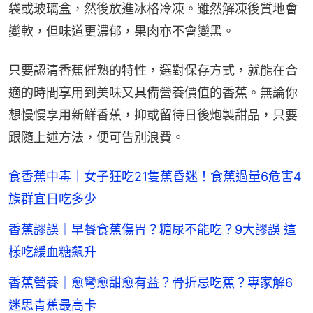
袋或玻璃盒，然後放進冰格冷凍。雖然解凍後質地會
變軟，但味道更濃郁，果肉亦不會變黑。
只要認清香蕉催熟的特性，選對保存方式，就能在合
適的時間享用到美味又具備營養價值的香蕉。無論你
想慢慢享用新鮮香蕉，抑或留待日後炮製甜品，只要
跟隨上述方法，便可告別浪費。
食香蕉中毒｜女子狂吃21隻蕉昏迷！食蕉過量6危害4
族群宜日吃多少
香蕉謬誤｜早餐食蕉傷胃？糖尿不能吃？9大謬誤 這
樣吃緩血糖飆升
香蕉營養｜愈彎愈甜愈有益？骨折忌吃蕉？專家解6
迷思青蕉最高卡