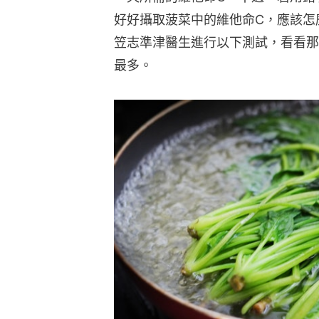
水煮、蒸煮、微波爐那種煮法能夠保留營養？（cheetah／