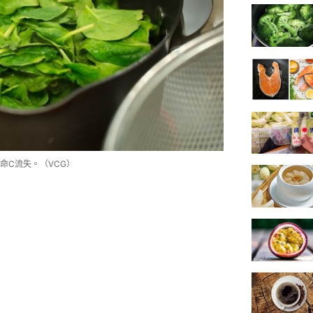
命C流失。（VCG）