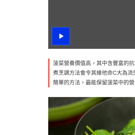
播
放
影
片
菠菜營養價值高，其中含豐富的抗
煮烹調方法會令其維他命C大為流
簡單的方法，最能保留菠菜中的營