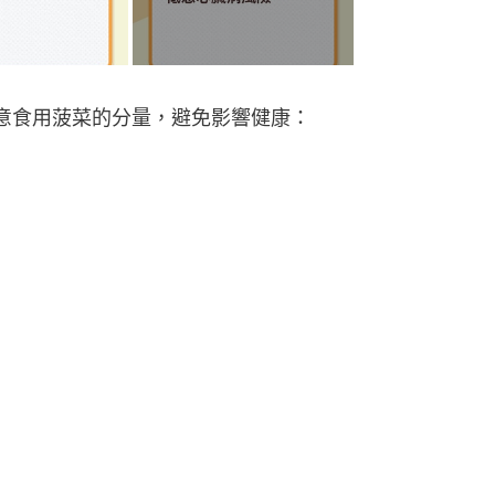
，不宜單次大量攝取高草酸的食物。
中的維他命K有促進凝血功能。
過多鉀，增腎臟負擔。