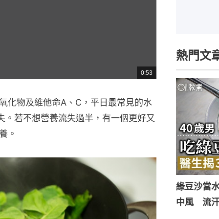
熱門文
0:53
總
共
時
間
氧化物及維他命A、C，平日最常見的水
失。若不想營養流失過半，有一個更好又
養。
綠豆沙當
中風 流