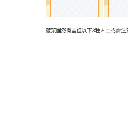
1.患腎結石者需留意菠菜的食量
2.服用薄血藥人士需注意，菠菜
3.腎臟功能不好人士，不宜攝入
台灣食品