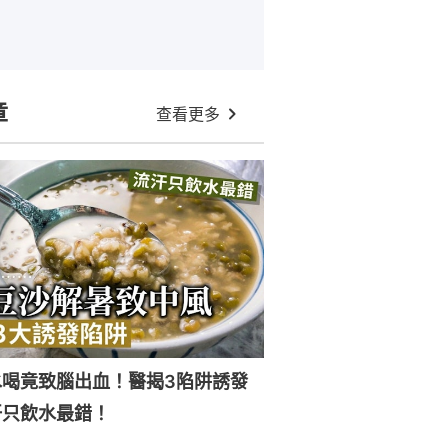
章
查看更多
水喝竟致腦出血！醫揭3陷阱誘發
汗只飲水最錯！