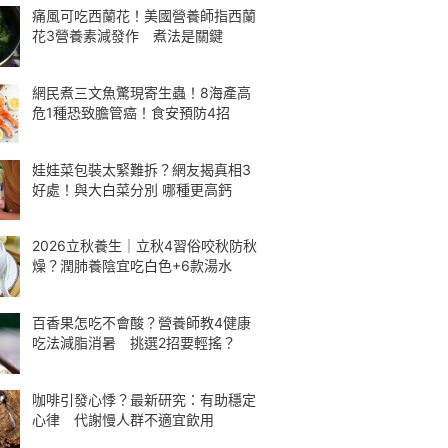
痛風可吃西蘭花！美國營養師指西蘭
花3營養素減發作 煮法是關鍵
網民煮三文魚驚現寄生蟲！8海產高
危1種恐致膽管癌！食安預防4招
娃娃菜包裝太緊難拆？網友揭真相3
好處！與大白菜分別 哪種更高鈣
2026立秋養生｜立秋4習俗咬秋防秋
燥？潤肺養陰宜吃白色+6款湯水
百香果怎吃不會酸？營養師教4健康
吃法減脂消暑 挑選2招要輕搖？
咖啡引發心悸？最新研究：有助穩定
心律 代謝慢人群不適宜飲用