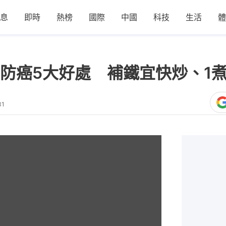
息
即時
熱榜
國際
中國
科技
生活
體
防癌5大好處 補鐵宜快炒、1煮
31