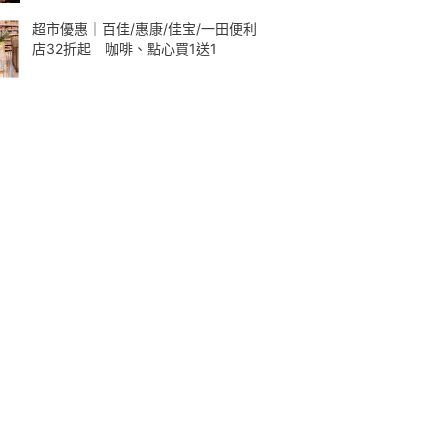
超市優惠｜百佳/惠康/佳宝/一田便利
店32折起 咖啡、點心買1送1