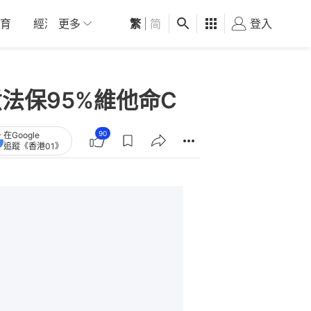
育
經濟
更多
01深圳
繁
觀點
|
简
健康
好食玩飛
登入
女
法保95%維他命C
90
在Google
追蹤《香港01》