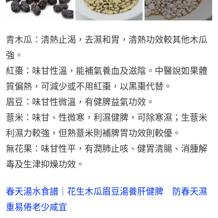
青木瓜：清熱止渴，去濕和胃，清熱功效較其他木瓜
強。
紅棗：味甘性溫，能補氣養血及滋陰。中醫說如果體
質偏熱，可減少或不用紅棗，以黑棗代替。
眉豆：味甘性微溫，有健脾益氣功效。
薏米：味甘、性微寒，利濕健脾，可除寒濕；生薏米
利濕力較強，但熟薏米則補脾胃功效則較優。
無花果：味甘性平，有潤肺止咳、健胃清腸、消腫解
毒及生津抑燥功效。
春天湯水食譜｜花生木瓜眉豆湯養肝健脾　防春天濕
重易倦老少咸宜