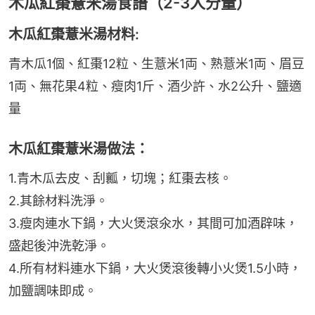
木瓜紅棗薏米湯食譜（2-3人分量）
木瓜紅棗薏米湯材料:
青木瓜1個、紅棗12粒、生薏米1両、熟薏米1両、眉豆
1両、無花果4粒、瘦肉1斤、酒少許、水2公升、鹽適
量
木瓜紅棗薏米湯做法：
1.青木瓜去皮、刮瓤，切塊；紅棗去核。
2.其餘材料洗淨。
3.瘦肉連水下鍋，大火煲滾氽水，其間可加酒辟味，
盛起後沖洗乾淨。
4.所有材料連水下鍋，大火煲滾後轉小火煲1.5小時，
加鹽調味即成。