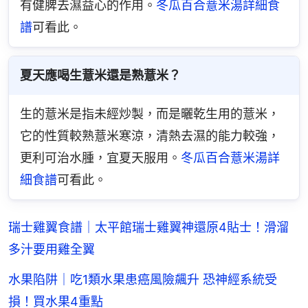
有健脾去濕益心的作用。
冬瓜百合薏米湯詳細食
譜
可看此。
夏天應喝生薏米還是熟薏米？
生的薏米是指未經炒製，而是曬乾生用的薏米，
它的性質較熟薏米寒涼，清熱去濕的能力較強，
更利可治水腫，宜夏天服用。
冬瓜百合薏米湯詳
細食譜
可看此。
瑞士雞翼食譜｜太平館瑞士雞翼神還原4貼士！滑溜
多汁要用雞全翼
水果陷阱｜吃1類水果患癌風險飆升 恐神經系統受
損！買水果4重點