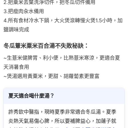
2.把粟米去葉洗淨切件，把冬瓜切件備用
3.把瘦肉汆水備用
4.所有食材冷水下鍋，大火煲滾轉慢火煲1.5小時，加
鹽調味完成
冬瓜薏米粟米百合湯不失敗秘訣：
~生薏米健脾胃、利小便，比熟薏米寒涼，更適合夏
天消暑食用
~煲湯選用黃粟米，更甜、胡蘿蔔素更豐富
夏天適合喝什麼湯？
許秀欽中醫指，現時夏季非常適合冬瓜湯。夏季
炎熱天氣易傷心脾，所以要補脾益心，加蓮子就