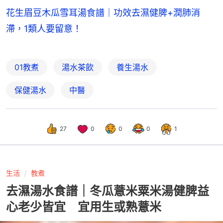
花生眉豆木瓜雪耳湯食譜｜功效去濕健脾+潤肺消
滯，1類人要留意！
01教煮
湯水茶飲
養生湯水
保健湯水
中醫
27
0
0
0
1
生活
教煮
去濕湯水食譜｜冬瓜薏米粟米湯健脾益
心老少皆宜 宜用生或熟薏米