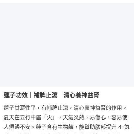
蓮子功效｜補脾止瀉 清心養神益腎
蓮子甘澀性平，有補脾止瀉，清心養神益腎的作用。
夏天在五行中屬「火」，天氣炎熱，易傷心，容易使
人煩躁不安。蓮子含有生物鹼，能幫助腦部提升 4-氨