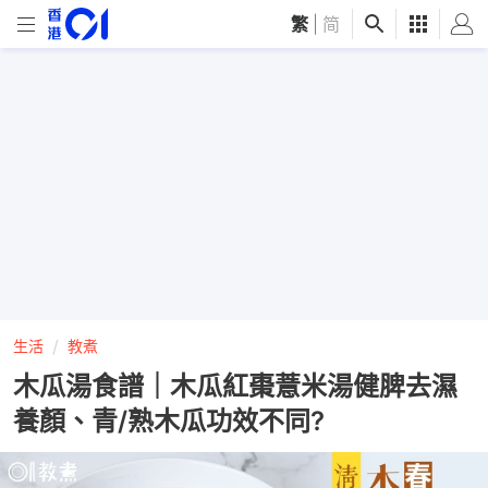
繁
|
简
生活
教煮
木瓜湯食譜｜木瓜紅棗薏米湯健脾去濕
養顏、青/熟木瓜功效不同?