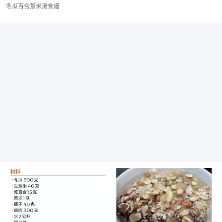
冬瓜百合薏米湯食譜