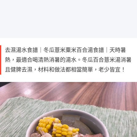
去濕湯水食譜｜冬瓜薏米粟米百合湯食譜｜天時暑
熱，最適合喝清熱消暑的湯水。冬瓜百合薏米湯消暑
且健脾去濕，材料和做法都相當簡單，老少皆宜！