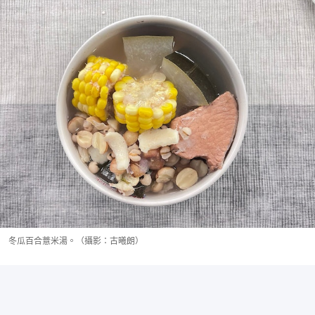
冬瓜百合薏米湯。（攝影：古曦朗）