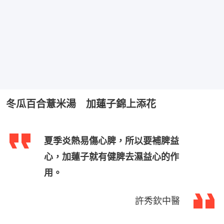
冬瓜百合薏米湯 加蓮子錦上添花
夏季炎熱易傷心脾，所以要補脾益
心，加蓮子就有健脾去濕益心的作
用。
許秀欽中醫