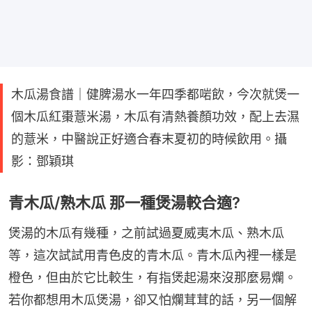
木瓜湯食譜｜健脾湯水一年四季都啱飲，今次就煲一
個木瓜紅棗薏米湯，木瓜有清熱養顏功效，配上去濕
的薏米，中醫說正好適合春末夏初的時候飲用。攝
影：鄧穎琪
青木瓜/熟木瓜 那一種煲湯較合適?
煲湯的木瓜有幾種，之前試過夏威夷木瓜、熟木瓜
等，這次試試用青色皮的青木瓜。青木瓜內裡一樣是
橙色，但由於它比較生，有指煲起湯來沒那麼易爛。
若你都想用木瓜煲湯，卻又怕爛茸茸的話，另一個解