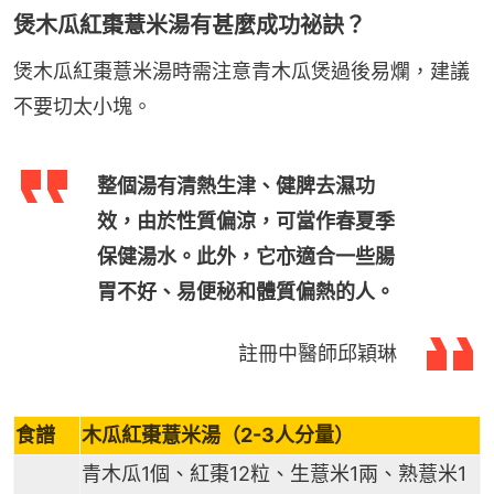
煲木瓜紅棗薏米湯有甚麼成功祕訣？
煲木瓜紅棗薏米湯時需注意青木瓜煲過後易爛，建議
不要切太小塊。
整個湯有清熱生津、健脾去濕功
效，由於性質偏涼，可當作春夏季
保健湯水。此外，它亦適合一些腸
胃不好、易便秘和體質偏熱的人。
註冊中醫師邱穎琳
食譜
木瓜紅棗薏米湯（2-3人分量）
青木瓜1個、紅棗12粒、生薏米1兩、熟薏米1