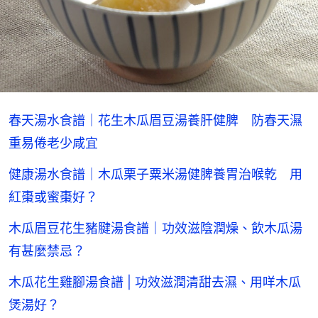
春天湯水食譜｜花生木瓜眉豆湯養肝健脾 防春天濕
重易倦老少咸宜
健康湯水食譜｜木瓜栗子粟米湯健脾養胃治喉乾 用
紅棗或蜜棗好？
木瓜眉豆花生豬腱湯食譜｜功效滋陰潤燥、飲木瓜湯
有甚麼禁忌？
木瓜花生雞腳湯食譜 | 功效滋潤清甜去濕、用咩木瓜
煲湯好？