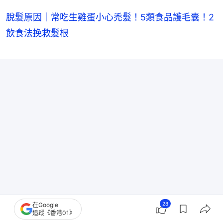
脫髮原因｜常吃生雞蛋小心禿髮！5類食品護毛囊！2
飲食法挽救髮根
28
在Google
追蹤《香港01》