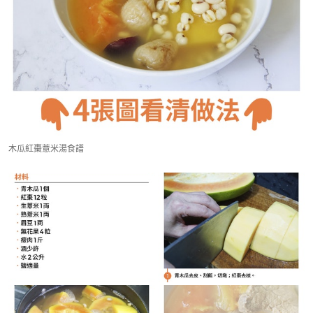
木瓜紅棗薏米湯食譜