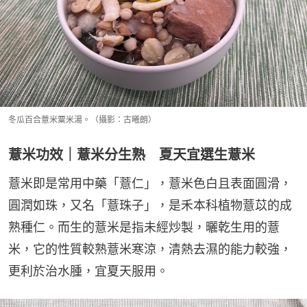
冬瓜百合薏米粟米湯。（攝影：古曦朗）
薏米功效｜薏米分生熟 夏天宜選生薏米
薏米即是常用中藥「薏仁」，薏米色白且表面圓滑，
圓潤如珠，又名「薏珠子」，是禾本科植物薏苡的成
熟種仁。而生的薏米是指未經炒製，曬乾生用的薏
米，它的性質較熟薏米寒涼，清熱去濕的能力較強，
更利於治水腫，宜夏天服用。