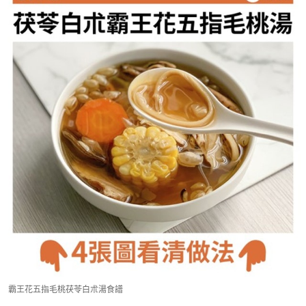
霸王花五指毛桃茯苓白朮湯食譜