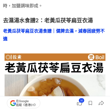
時，加鹽調味即成。
去濕湯水食譜2：老黃瓜茯苓扁豆衣湯
老黃瓜茯苓扁豆衣湯食譜｜健脾去濕，減春困疲勞不
適
30
在Google
追蹤《香港01》