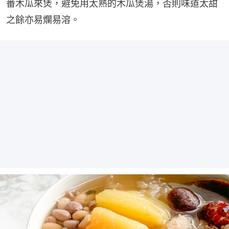
番木瓜來煲，避免用太熟的木瓜煲湯，否則味道太甜
之餘亦易爛易溶。