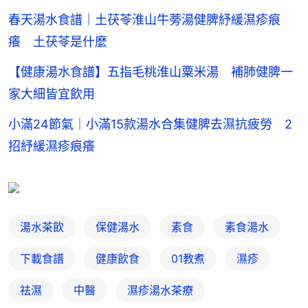
春天湯水食譜｜土茯苓淮山牛蒡湯健脾紓緩濕疹痕
癢 土茯苓是什麼
【健康湯水食譜】五指毛桃淮山粟米湯 補肺健脾一
家大細皆宜飲用
小滿24節氣｜小滿15款湯水合集健脾去濕抗疲勞 2
招紓緩濕疹痕癢
湯水茶飲
保健湯水
素食
素食湯水
下載食譜
健康飲食
01教煮
濕疹
祛濕
中醫
濕疹湯水茶療