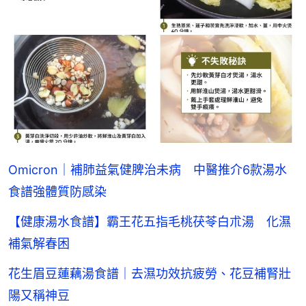
Omicron｜補肺益氣健脾治未病 中醫推介6款湯水
食譜強體質防感染
【健康湯水食譜】霸王花五指毛桃茯苓白朮湯 化濕
補氣解春困
花生眉豆蓮藕湯食譜｜去濕功效抗疲勞、花豆補腎壯
陽又稱神豆