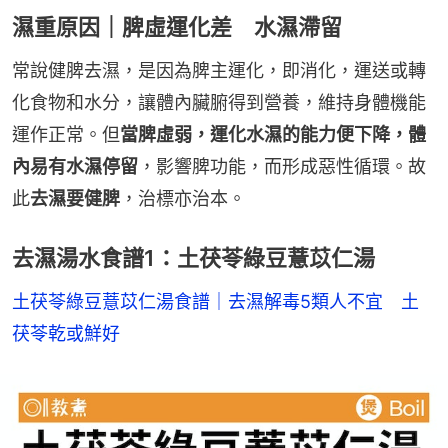
濕重原因｜脾虛運化差 水濕滯留
常說健脾去濕，是因為脾主運化，即消化，運送或轉
化食物和水分，讓體內臟腑得到營養，維持身體機能
運作正常。但
當脾虛弱，運化水濕的能力便下降，體
內易有水濕停留
，影響脾功能，而形成惡性循環。故
此
去濕要健脾
，治標亦治本。
去濕湯水食譜1：土茯苓綠豆薏苡仁湯
土茯苓綠豆薏苡仁湯食譜｜去濕解毒5類人不宜　土
茯苓乾或鮮好