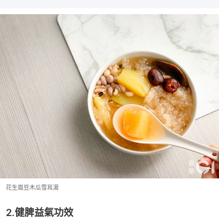
花生眉豆木瓜雪耳湯
2.健脾益氣功效