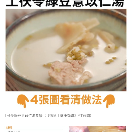
土茯苓綠豆薏苡仁湯食譜（《徐博士健康頻道》YT截圖）