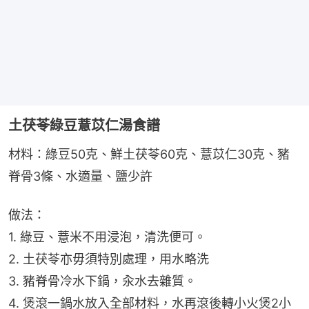
土茯苓綠豆薏苡仁湯食譜
材料：綠豆50克、鮮土茯苓60克、薏苡仁30克、豬
脊骨3條、水適量、鹽少許
做法：
1. 綠豆、薏米不用浸泡，清洗便可。
2. 土茯苓亦毋須特別處理，用水略洗
3. 豬脊骨冷水下鍋，汆水去雜質。
4. 煲滾一鍋水放入全部材料，水再滾後轉小火煲2小