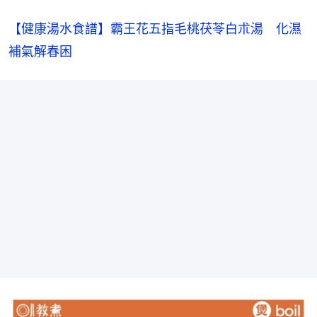
【健康湯水食譜】霸王花五指毛桃茯苓白朮湯　化濕
補氣解春困