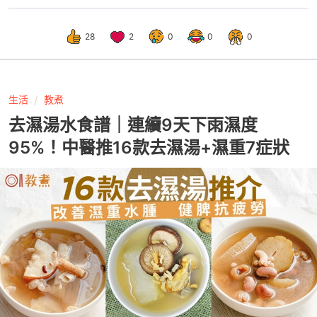
28
2
0
0
0
生活
教煮
去濕湯水食譜｜連續9天下雨濕度
95%！中醫推16款去濕湯+濕重7症狀