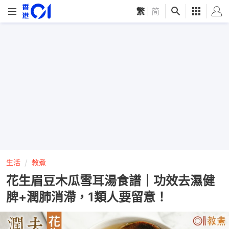
繁
|
简
生活
教煮
花生眉豆木瓜雪耳湯食譜｜功效去濕健
脾+潤肺消滯，1類人要留意！