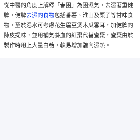
從中醫的角度上解釋「春困」為困濕氣，去濕著重健
脾，健脾
去濕的食物
包括番薯、淮山及栗子等甘味食
物，至於湯水可考慮花生眉豆煲木瓜雪耳，加健脾的
陳皮提味，並用補氣養血的紅棗代替蜜棗，蜜棗由於
製作時用上大量白糖，較易增加體內濕熱。