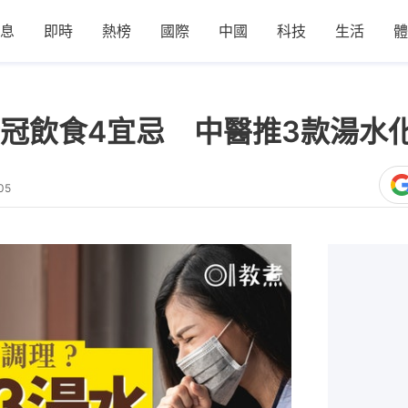
息
即時
熱榜
國際
中國
科技
生活
體
冠飲食4宜忌 中醫推3款湯水
05