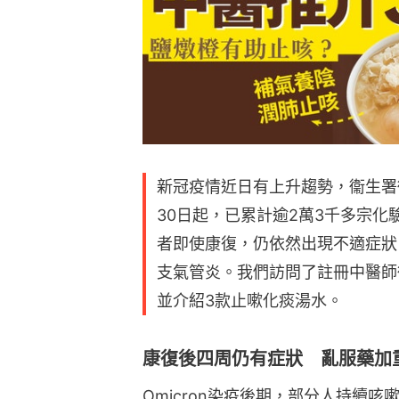
新冠疫情近日有上升趨勢，衞生署
30日起，已累計逾2萬3千多宗化
者即使康復，仍依然出現不適症狀
支氣管炎。我們訪問了註冊中醫師
並介紹3款止嗽化痰湯水。
康復後四周仍有症狀 亂服藥加
Omicron染疫後期，部分人持續