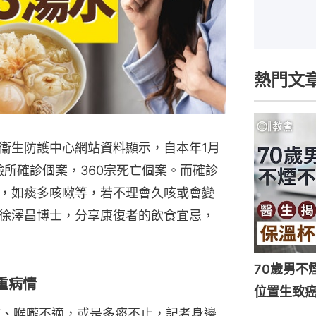
熱門文
衞生防護中心網站資料顯示，自本年1月
驗所確診個案，360宗死亡個案。而確診
，如痰多咳嗽等，若不理會久咳或會變
徐澤昌博士，分享康復者的飲食宜忌，
70歲男不
重病情
位置生致癌
咳嗽、喉嚨不適，或是多痰不止，記者身邊