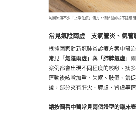
坊間流傳不少「止嗽化痰」偏方，但徐醫師並不建議胡
常見氣陰兩虛 支氣管炎、氣管
根據國家對新冠肺炎診療方案中醫治
常見「
氣陰兩虛
」與「
肺脾氣虛
」兩
案例都會出現不同程度的咳嗽、痰多
運動後咳嗽加重、失眠、肢倦、氣促
證，部分夾有肝火、脾虛、腎虛等情
請按圖看中醫常見兩個證型的臨床表