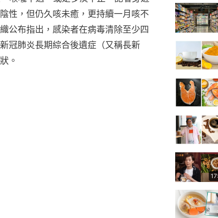
陰性，但仍久咳未癒，更持續一月咳不
織公布指出，感染者在病毒清除至少四
新冠肺炎長期綜合後遺症（又稱長新
狀。
17