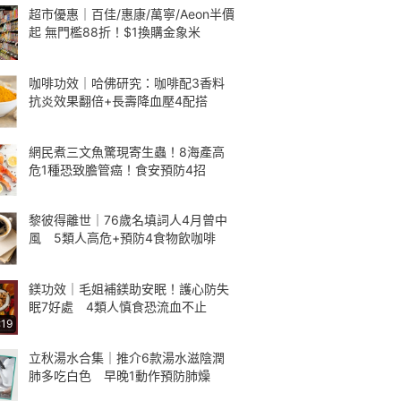
超市優惠｜百佳/惠康/萬寧/Aeon半價
起 無門檻88折！$1換購金象米
咖啡功效｜哈佛研究：咖啡配3香料
抗炎效果翻倍+長壽降血壓4配搭
網民煮三文魚驚現寄生蟲！8海產高
危1種恐致膽管癌！食安預防4招
黎彼得離世｜76歲名填詞人4月曾中
風 5類人高危+預防4食物飲咖啡
鎂功效｜毛姐補鎂助安眠！護心防失
眠7好處 4類人慎食恐流血不止
:19
立秋湯水合集｜推介6款湯水滋陰潤
肺多吃白色 早晚1動作預防肺燥