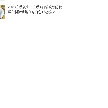
2026立秋養生｜立秋4習俗咬秋防秋
燥？潤肺養陰宜吃白色+6款湯水