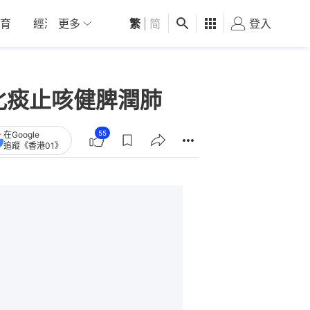
育
經濟
更多
01深圳
繁
觀點
|
简
健康
好食玩飛
登入
女
化痰止咳健脾潤肺
55
在Google
追蹤《香港01》