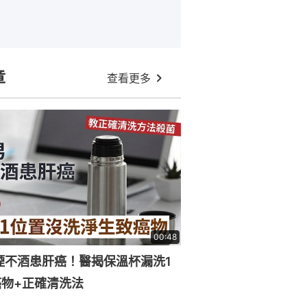
章
查看更多
00:48
煙不酒患肝癌！醫揭保溫杯漏洗1
物+正確清洗法