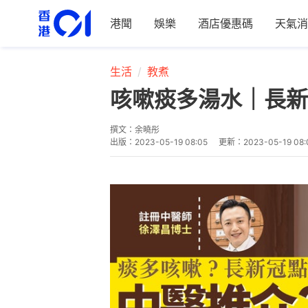
港聞
娛樂
酒店優惠碼
天氣消
生活
教煮
咳嗽痰多湯水｜長新
撰文：
余曉彤
出版：
2023-05-19 08:05
更新：
2023-05-19 08: